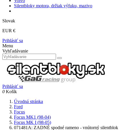
Volvo
Silentbloky motora, držiak výfuku, mazivo
Slovak
EUR €
Prihlásiť sa
Menu
Vyhľadávanie
Prihlásiť sa
0
Košík
Úvodná stránka
Ford
Focus
Focus MK1 (98-04)
Focus MK I (98-05)
071481A: ZADNÉ spodné rameno - vnútorný silentblok