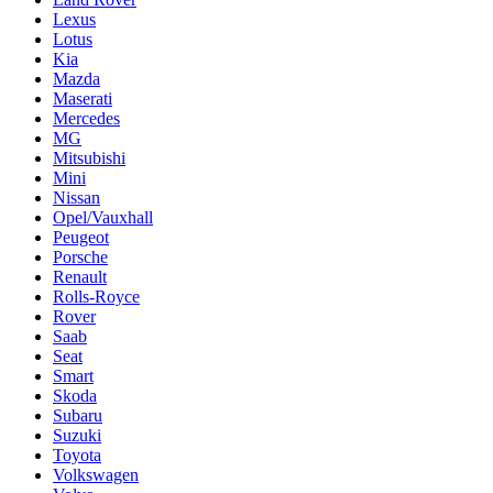
Lexus
Lotus
Kia
Mazda
Maserati
Mercedes
MG
Mitsubishi
Mini
Nissan
Opel/Vauxhall
Peugeot
Porsche
Renault
Rolls-Royce
Rover
Saab
Seat
Smart
Skoda
Subaru
Suzuki
Toyota
Volkswagen