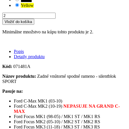
Yellow
Vložiť do košíka
Minimálne množstvo na kúpu tohto produktu je 2.
Popis
Detaily produktu
Kód:
071481A
Názov produktu:
Zadné vnútorné spodné rameno - silentblok
SPORT
Pasuje na:
Ford C-Max MK1 (03-10)
Ford C-Max MK2 (10-19)
NEPASUJE NA GRAND C-
MAX
Ford Focus MK1 (98-05) / MK1 ST / MK1 RS
Ford Focus MK2 (05-10) / MK2 ST / MK2 RS
Ford Focus MK3 (11-18) / MK3 ST / MK3 RS