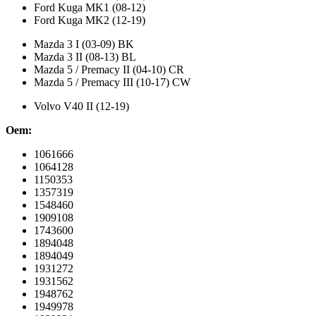
Ford Kuga MK1 (08-12)
Ford Kuga MK2 (12-19)
Mazda 3 I (03-09) BK
Mazda 3 II (08-13) BL
Mazda 5 / Premacy II (04-10) CR
Mazda 5 / Premacy III (10-17) CW
Volvo V40 II (12-19)
Oem:
1061666
1064128
1150353
1357319
1548460
1909108
1743600
1894048
1894049
1931272
1931562
1948762
1949978