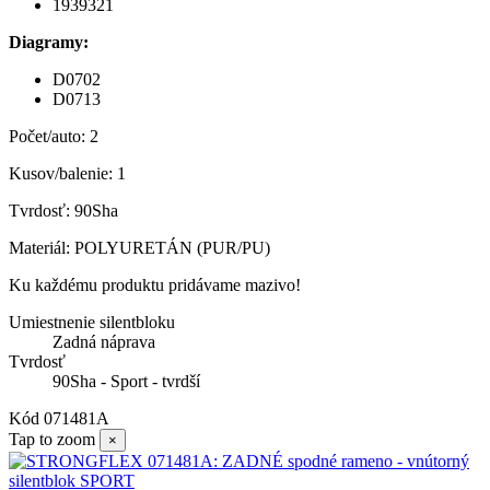
1939321
Diagramy:
D0702
D0713
Počet/auto: 2
Kusov/balenie: 1
Tvrdosť: 90Sha
Materiál: POLYURETÁN (PUR/PU)
Ku každému produktu pridávame mazivo!
Umiestnenie silentbloku
Zadná náprava
Tvrdosť
90Sha - Sport - tvrdší
Kód
071481A
Tap to zoom
×