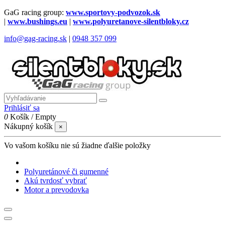
GaG racing group:
www.sportovy-podvozok.sk
|
www.bushings.eu
|
www.polyuretanove-silentbloky.cz
info@gag-racing.sk
|
0948 357 099
Prihlásiť sa
0
Košík
/
Empty
Nákupný košík
×
Vo vašom košíku nie sú žiadne ďalšie položky
Polyuretánové či gumenné
Akú tvrdosť vybrať
Motor a prevodovka