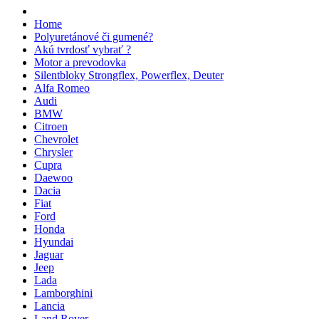
Home
Polyuretánové či gumené?
Akú tvrdosť vybrať ?
Motor a prevodovka
Silentbloky Strongflex, Powerflex, Deuter
Alfa Romeo
Audi
BMW
Citroen
Chevrolet
Chrysler
Cupra
Daewoo
Dacia
Fiat
Ford
Honda
Hyundai
Jaguar
Jeep
Lada
Lamborghini
Lancia
Land Rover