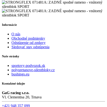
Informácie
O nás
Obchodné podmienky
Odstúpenie od zmluvy
Sledovať stav odstúpenia
Naše stránky
sportovy-podvozok.sk
polyuretanove-silentbloky.cz
bushings.eu
Kontaktné údajte
GaG racing s.r.o.
Vl. Clementisa 20, Trnava
+421 948 357 099