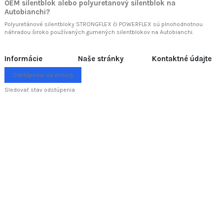
OEM silentblok alebo polyuretanový silentblok na
Autobianchi?
Polyuretánové silentbloky STRONGFLEX či POWERFLEX sú plnohodnotnou
náhradou široko používaných gumených silentblokov na Autobianchi.
Informácie
Naše stránky
Kontaktné údajte
Odstúpenie od zmluvy
Sledovať stav odstúpenia