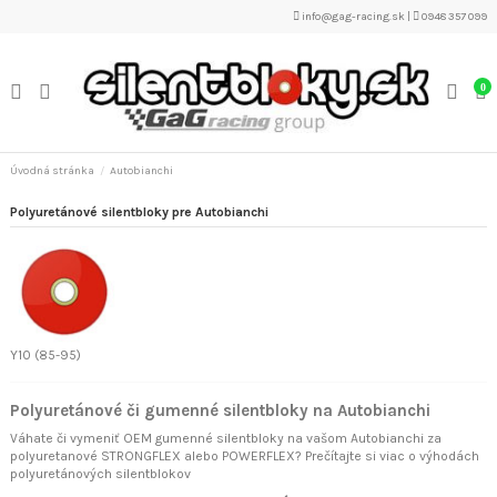
info@gag-racing.sk
|
0948 357 099
0
Úvodná stránka
Autobianchi
Polyuretánové silentbloky pre Autobianchi
Y10 (85-95)
Polyuretánové či gumenné silentbloky na Autobianchi
Váhate či vymeniť OEM gumenné silentbloky na vašom Autobianchi za
polyuretanové STRONGFLEX alebo POWERFLEX? Prečítajte si viac o
výhodách
polyuretánových silentblokov