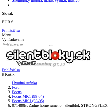
Silentbloky motora, držiak výfuku, mazivo
Slovak
EUR €
Prihlásiť sa
Menu
Vyhľadávanie
Prihlásiť sa
0
Košík
Úvodná stránka
Ford
Focus
Focus MK1 (98-04)
Focus MK I (98-05)
071480B: Zadné horné rameno - silentblok STRONGFLEX