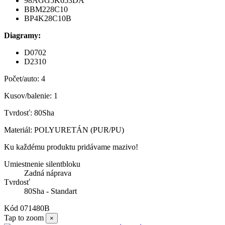
98AGG5K653DA
BBM228C10
BP4K28C10B
Diagramy:
D0702
D2310
Počet/auto: 4
Kusov/balenie: 1
Tvrdosť: 80Sha
Materiál: POLYURETÁN (PUR/PU)
Ku každému produktu pridávame mazivo!
Umiestnenie silentbloku
Zadná náprava
Tvrdosť
80Sha - Standart
Kód
071480B
Tap to zoom
×