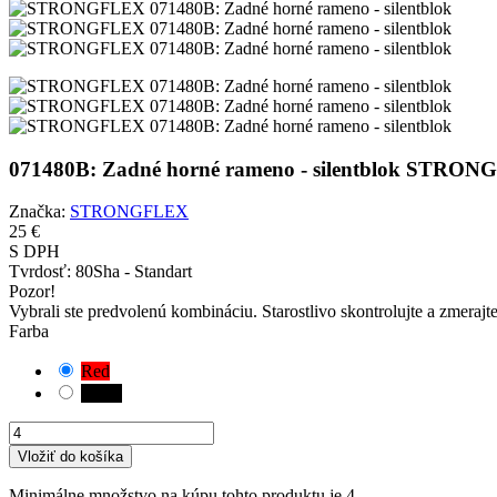
071480B: Zadné horné rameno - silentblok STRO
Značka:
STRONGFLEX
25 €
S DPH
Tvrdosť:
80Sha - Standart
Pozor!
Vybrali ste predvolenú kombináciu. Starostlivo skontrolujte a zmerajt
Farba
Red
Black
Vložiť do košíka
Minimálne množstvo na kúpu tohto produktu je 4.