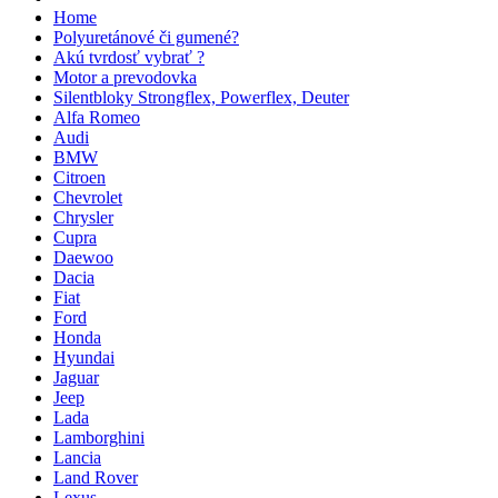
Home
Polyuretánové či gumené?
Akú tvrdosť vybrať ?
Motor a prevodovka
Silentbloky Strongflex, Powerflex, Deuter
Alfa Romeo
Audi
BMW
Citroen
Chevrolet
Chrysler
Cupra
Daewoo
Dacia
Fiat
Ford
Honda
Hyundai
Jaguar
Jeep
Lada
Lamborghini
Lancia
Land Rover
Lexus