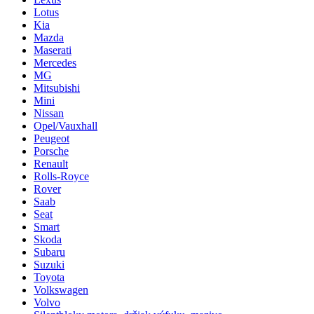
Lotus
Kia
Mazda
Maserati
Mercedes
MG
Mitsubishi
Mini
Nissan
Opel/Vauxhall
Peugeot
Porsche
Renault
Rolls-Royce
Rover
Saab
Seat
Smart
Skoda
Subaru
Suzuki
Toyota
Volkswagen
Volvo