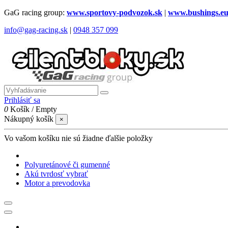
GaG racing group:
www.sportovy-podvozok.sk
|
www.bushings.e
info@gag-racing.sk
|
0948 357 099
Prihlásiť sa
0
Košík
/
Empty
Nákupný košík
×
Vo vašom košíku nie sú žiadne ďalšie položky
Polyuretánové či gumenné
Akú tvrdosť vybrať
Motor a prevodovka