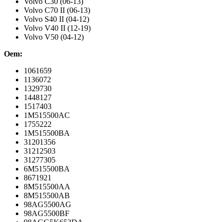
Volvo C30 (06-13)
Volvo C70 II (06-13)
Volvo S40 II (04-12)
Volvo V40 II (12-19)
Volvo V50 (04-12)
Oem:
1061659
1136072
1329730
1448127
1517403
1M515500AC
1755222
1M515500BA
31201356
31212503
31277305
6M515500BA
8671921
8M515500AA
8M515500AB
98AG5500AG
98AG5500BF