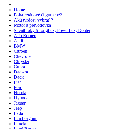
Home
Polyuretánové či gumené?
Akú tvrdosť vybrať ?
Motor a prevodovka
Silentbloky Strongflex, Powerflex, Deuter
Alfa Romeo
Audi
BMW
Citroen
Chevrolet
Chrysler
Cupra
Daewoo
Dacia
Fiat
Ford
Honda
Hyundai
Jaguar
Jeep
Lada
Lamborghini
Lancia
Land Rover