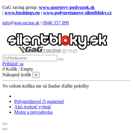
GaG racing group:
www.sportovy-podvozok.sk
|
www.bushings.eu
|
www.polyuretanove-silentbloky.cz
info@gag-racing.sk
|
0948 357 099
Prihlásiť sa
0
Košík
/
Empty
Nákupný košík
×
Vo vašom košíku nie sú žiadne ďalšie položky
Polyuretánové či gumenné
Akú tvrdosť vybrať
Motor a prevodovka