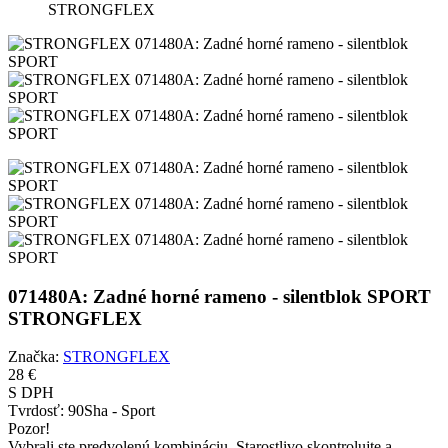
STRONGFLEX
071480A: Zadné horné rameno - silentblok SPORT
STRONGFLEX
Značka:
STRONGFLEX
28 €
S DPH
Tvrdosť:
90Sha - Sport
Pozor!
Vybrali ste predvolenú kombináciu. Starostlivo skontrolujte a