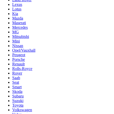
Lexus
Lotus
Kia
Mazda
Maserati
Mercedes
MG
Mitsubishi
Mini
Nissan
Opel/Vauxhall
Peugeot
Porsche
Renault
Rolls-Royce
Rover
Saab
Seat
Smart
Skoda
Subaru
Suzuki
Toyota
Volkswagen