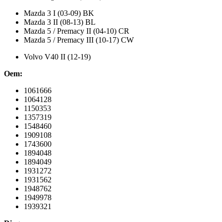
Mazda 3 I (03-09) BK
Mazda 3 II (08-13) BL
Mazda 5 / Premacy II (04-10) CR
Mazda 5 / Premacy III (10-17) CW
Volvo V40 II (12-19)
Oem:
1061666
1064128
1150353
1357319
1548460
1909108
1743600
1894048
1894049
1931272
1931562
1948762
1949978
1939321