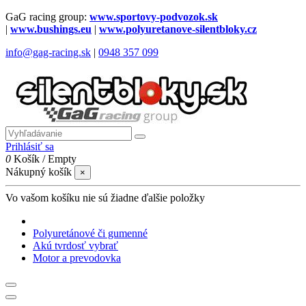
GaG racing group:
www.sportovy-podvozok.sk
|
www.bushings.eu
|
www.polyuretanove-silentbloky.cz
info@gag-racing.sk
|
0948 357 099
Prihlásiť sa
0
Košík
/
Empty
Nákupný košík
×
Vo vašom košíku nie sú žiadne ďalšie položky
Polyuretánové či gumenné
Akú tvrdosť vybrať
Motor a prevodovka