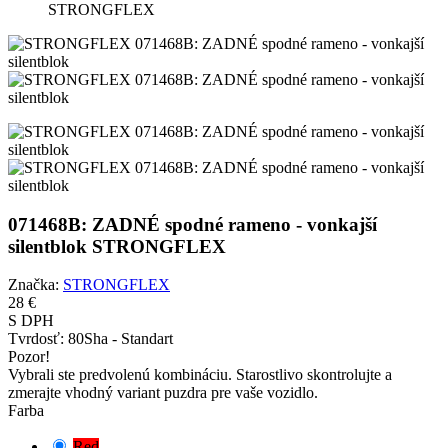
STRONGFLEX
071468B: ZADNÉ spodné rameno - vonkajší
silentblok STRONGFLEX
Značka:
STRONGFLEX
28 €
S DPH
Tvrdosť:
80Sha - Standart
Pozor!
Vybrali ste predvolenú kombináciu. Starostlivo skontrolujte a
zmerajte vhodný variant puzdra pre vaše vozidlo.
Farba
Red