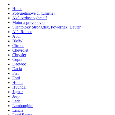
Home
Polyuretánové či gumené?
Akú tvrdosť vybrať ?
Motor a prevodovka
Silentbloky Strongflex, Powerflex, Deuter
Alfa Romeo
Audi
BMW
Citroen
Chevrolet
Chrysler
Cupra
Daewoo
Dacia
Fiat
Ford
Honda
Hyundai
Jaguar
Jeep
Lada
Lamborghini
Lancia
Land Rover