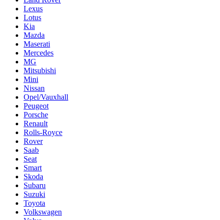
Lexus
Lotus
Kia
Mazda
Maserati
Mercedes
MG
Mitsubishi
Mini
Nissan
Opel/Vauxhall
Peugeot
Porsche
Renault
Rolls-Royce
Rover
Saab
Seat
Smart
Skoda
Subaru
Suzuki
Toyota
Volkswagen