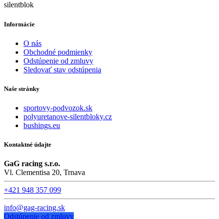
Informácie
O nás
Obchodné podmienky
Odstúpenie od zmluvy
Sledovať stav odstúpenia
Naše stránky
sportovy-podvozok.sk
polyuretanove-silentbloky.cz
bushings.eu
Kontaktné údajte
GaG racing s.r.o.
Vl. Clementisa 20, Trnava
+421 948 357 099
info@gag-racing.sk
Odstúpenie od zmluvy