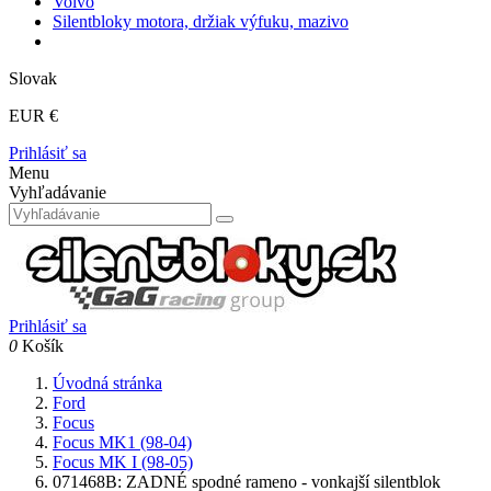
Volvo
Silentbloky motora, držiak výfuku, mazivo
Slovak
EUR €
Prihlásiť sa
Menu
Vyhľadávanie
Prihlásiť sa
0
Košík
Úvodná stránka
Ford
Focus
Focus MK1 (98-04)
Focus MK I (98-05)
071468B: ZADNÉ spodné rameno - vonkajší silentblok