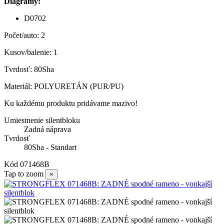
Diagramy:
D0702
Počet/auto: 2
Kusov/balenie: 1
Tvrdosť: 80Sha
Materiál: POLYURETÁN (PUR/PU)
Ku každému produktu pridávame mazivo!
Umiestnenie silentbloku
Zadná náprava
Tvrdosť
80Sha - Standart
Kód
071468B
Tap to zoom
×