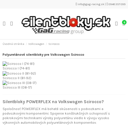
info@gag-racing.sk
|
0948 357 099
0
Úvodná stránka
Volkswagen
Scirocco
Polyuretánové silentbloky pre Volkswagen Scirocco
Scirocco I (74-81)
Scirocco II (81-92)
Scirocco III (08-17)
Silentbloky POWERFLEX na Volkswagen Scirocco?
Spoločnosť POWERFLEX má bohaté skúsenosti s podvozkami a
podvozkovými komponentmi. Spojenie konštrukčných schopností s
pokrokovými technikami výroby polyuretánu viedlo k vývoju vysoko
výkonných automobilových polyuretánových komponentov.