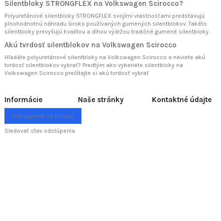
Silentbloky STRONGFLEX na Volkswagen Scirocco?
Polyuretánové silentbloky STRONGFLEX svojími vlastnosťami predstavujú
plnohodnotnú náhradu široko používaných gumených silentblokov. Takéto
silentbloky prevyšujú kvalitou a dlhou výdržou tradičné gumené silentbloky.
Akú tvrdosť silentblokov na Volkswagen Scirocco
Hľadáte polyuretánové silentbloky na Volkswagen Scirocco a neviete akú
tvrdosť silentblokov vybrať? Predtým ako vyberiete silentbloky na
Volkswagen Scirocco prečítajte si
akú tvrdosť vybrať
Informácie
Naše stránky
Kontaktné údajte
Odstúpenie od zmluvy
Sledovať stav odstúpenia