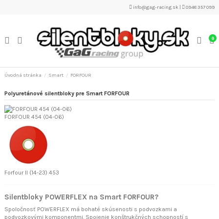
info@gag-racing.sk
|
0948 357 099
0
Úvodná stránka
Smart
FORFOUR
Polyuretánové silentbloky pre Smart FORFOUR
FORFOUR 454 (04-06)
Forfour II (14-23) 453
Silentbloky POWERFLEX na Smart FORFOUR?
Spoločnosť POWERFLEX má bohaté skúsenosti s podvozkami a
podvozkovými komponentmi. Spojenie konštrukčných schopností s