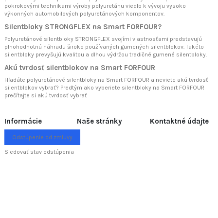
pokrokovými technikami výroby polyuretánu viedlo k vývoju vysoko
výkonných automobilových polyuretánových komponentov.
Silentbloky STRONGFLEX na Smart FORFOUR?
Polyuretánové silentbloky STRONGFLEX svojími vlastnosťami predstavujú
plnohodnotnú náhradu široko používaných gumených silentblokov. Takéto
silentbloky prevyšujú kvalitou a dlhou výdržou tradičné gumené silentbloky.
Akú tvrdosť silentblokov na Smart FORFOUR
Hľadáte polyuretánové silentbloky na Smart FORFOUR a neviete akú tvrdosť
silentblokov vybrať? Predtým ako vyberiete silentbloky na Smart FORFOUR
prečítajte si
akú tvrdosť vybrať
Informácie
Naše stránky
Kontaktné údajte
Odstúpenie od zmluvy
Sledovať stav odstúpenia