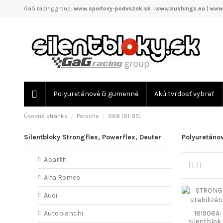
GaG racing group:
www.sportovy-podvozok.sk
|
www.bushings.eu
|
www.
Polyuretánové či gumenné
Akú tvrdosť vybrať
Úvodná stránka
Porsche
968 (91-95)
Silentbloky Strongflex, Powerflex, Deuter
Polyuretánov
Abarth
Alfa Romeo
Audi
181908A:
Autobianchi
silentblo