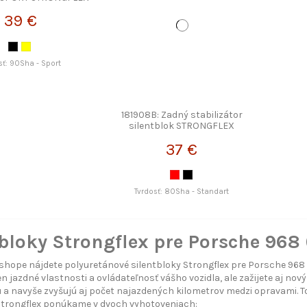
39 €
sť: 90Sha - Sport
181908B: Zadný stabilizátor
silentblok STRONGFLEX
37 €
Tvrdosť: 80Sha - Standart
bloky Strongflex pre Porsche 968 
hope nájdete polyuretánové silentbloky Strongflex pre Porsche 968
en jazdné vlastnosti a ovládateľnosť vášho vozidla, ale zažijete aj nov
 a navyše zvyšujú aj počet najazdených kilometrov medzi opravami. T
Strongflex ponúkame v dvoch vyhotoveniach: