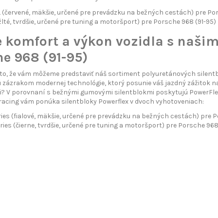
červené, mäkšie, určené pre prevádzku na bežných cestách) pre Por
lté, tvrdšie, určené pre tuning a motoršport) pre Porsche 968 (91-95)
e komfort a výkon vozidla s našim
he 968 (91-95)
to, že vám môžeme predstaviť náš sortiment polyuretánových silentbl
 zázrakom modernej technológie, ktorý posunie váš jazdný zážitok na
 V porovnaní s bežnými gumovými silentblokmi poskytujú PowerFlex 
racing vám ponúka silentbloky Powerflex v dvoch vyhotoveniach:
ies (fialové, mäkšie, určené pre prevádzku na bežných cestách) pre P
ries (čierne, tvrdšie, určené pre tuning a motoršport) pre Porsche 968