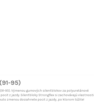
(91-95)
 (91-95). Výmenou gumových silentblokov za polyuretánové
ý pocit z jazdy. Silentbloky Strongflex si zachovávajú vlastnosti
outo zmenou dosiahnete pocit z jazdy, po ktorom túžite!