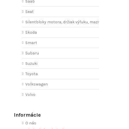
Saab
Seat
Silentbloky motora, držiak výfuku, mazivo
Skoda
Smart
Subaru
Suzuki
Toyota
Volkswagen
Volvo
Informácie
O nás