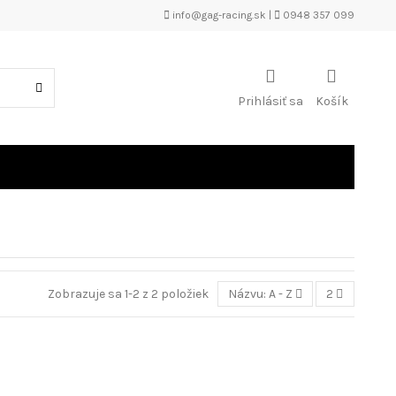
info@gag-racing.sk
|
0948 357 099
Prihlásiť sa
Košík
Zobrazuje sa 1-2 z 2 položiek
Názvu: A - Z
2