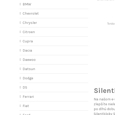
BMW
Chevrolet
Chrysler
Tvrdo
Citroen
Cupra
Dacia
Daewoo
Datsun
Dodge
DS
Silent
Ferrari
Na našom e-s
zlepšíte niel
Fiat
po dlhú dobu
Silentbloky 