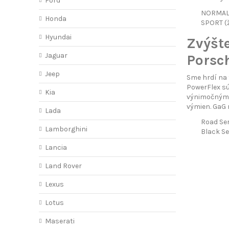
Ford
NORMAL (
Honda
SPORT (ž
Hyundai
Zvýšt
Jaguar
Porsc
Jeep
Sme hrdí na 
PowerFlex sú
Kia
výnimočnými?
výmien. GaG 
Lada
Road Ser
Lamborghini
Black Se
Lancia
Land Rover
Lexus
Lotus
Maserati