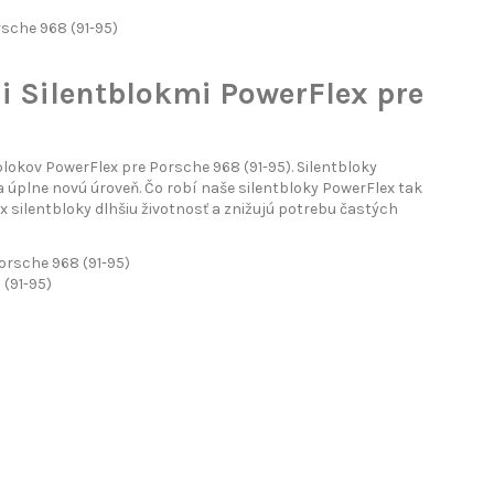
sche 968 (91-95)
i Silentblokmi PowerFlex pre
okov PowerFlex pre Porsche 968 (91-95). Silentbloky
 úplne novú úroveň. Čo robí naše silentbloky PowerFlex tak
silentbloky dlhšiu životnosť a znižujú potrebu častých
orsche 968 (91-95)
 (91-95)