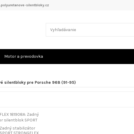
polyuretanove-silentbloky.cz
Motor a prevodovka
é silentbloky pre Porsche 968 (91-95)
 Zadný stabilizátor
k SPORT STRONGFLEX