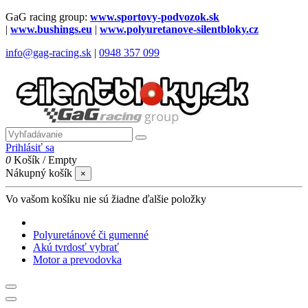
GaG racing group:
www.sportovy-podvozok.sk
|
www.bushings.eu
|
www.polyuretanove-silentbloky.cz
info@gag-racing.sk
|
0948 357 099
Prihlásiť sa
0
Košík
/
Empty
Nákupný košík
×
Vo vašom košíku nie sú žiadne ďalšie položky
Polyuretánové či gumenné
Akú tvrdosť vybrať
Motor a prevodovka