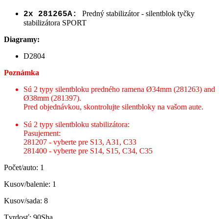
Predný stabilizátor - silentblok tyčky
2x 281265A:
stabilizátora SPORT
Diagramy:
D2804
Poznámka
Sú 2 typy silentbloku predného ramena Ø34mm (281263) and
Ø38mm (281397).
Pred objednávkou, skontrolujte silentbloky na vašom aute.
Sú 2 typy silentbloku stabilizátora:
Pasujement:
281207 - vyberte pre S13, A31, C33
281400 - vyberte pre S14, S15, C34, C35
Počet/auto: 1
Kusov/balenie: 1
Kusov/sada: 8
Tvrdosť: 90Sha