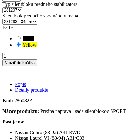
Typ silentbloku predného stabilizátora
Silentblok predného spodného ramena
Farba
Black
Yellow
Vložiť do košíka
Popis
Detaily produktu
Kód:
286082A
Názov produktu:
Predná náprava - sada silentblokov SPORT
Pasuje na:
Nissan Cefiro (88-92) A31 RWD
Nissan Laurel VI (88-94) A31/C33