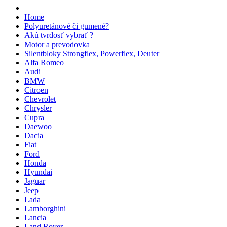
Home
Polyuretánové či gumené?
Akú tvrdosť vybrať ?
Motor a prevodovka
Silentbloky Strongflex, Powerflex, Deuter
Alfa Romeo
Audi
BMW
Citroen
Chevrolet
Chrysler
Cupra
Daewoo
Dacia
Fiat
Ford
Honda
Hyundai
Jaguar
Jeep
Lada
Lamborghini
Lancia
Land Rover