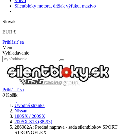
Volvo
Silentbloky motora, držiak výfuku, mazivo
Slovak
EUR €
Prihlásiť sa
Menu
Vyhľadávanie
Prihlásiť sa
0
Košík
Úvodná stránka
Nissan
180SX / 200SX
200SX S13 (88-93)
286082A: Predná náprava - sada silentblokov SPORT
STRONGFLEX