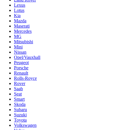
Lexus
Lotus
Kia
Mazda
Maserati
Mercedes
MG
Mitsubishi
Mini
Nissan
Opel/Vauxhall
Peugeot
Porsche
Renault
Rolls-Royce
Rover
Saab
Seat
Smart
Skoda
Subaru
Suzuki
Toyota
Volkswagen