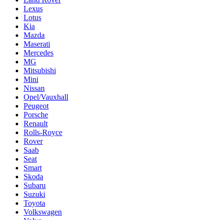
Lexus
Lotus
Kia
Mazda
Maserati
Mercedes
MG
Mitsubishi
Mini
Nissan
Opel/Vauxhall
Peugeot
Porsche
Renault
Rolls-Royce
Rover
Saab
Seat
Smart
Skoda
Subaru
Suzuki
Toyota
Volkswagen