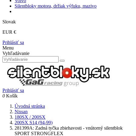
Volvo
Silentbloky motora, držiak výfuku, mazivo
Slovak
EUR €
Prihlásiť sa
Menu
Vyhľadávanie
Prihlásiť sa
0
Košík
Úvodná stránka
Nissan
180SX / 200SX
200SX S14 (94-99)
281399A: Zadná tyčka zbiehavosti - vnútorný silentblok
SPORT STRONGFLEX