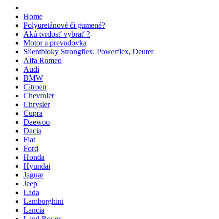
Home
Polyuretánové či gumené?
Akú tvrdosť vybrať ?
Motor a prevodovka
Silentbloky Strongflex, Powerflex, Deuter
Alfa Romeo
Audi
BMW
Citroen
Chevrolet
Chrysler
Cupra
Daewoo
Dacia
Fiat
Ford
Honda
Hyundai
Jaguar
Jeep
Lada
Lamborghini
Lancia
Land Rover