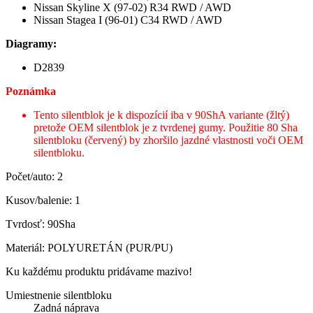
Nissan Skyline X (97-02) R34 RWD / AWD
Nissan Stagea I (96-01) C34 RWD / AWD
Diagramy:
D2839
Poznámka
Tento silentblok je k dispozícií iba v 90ShA variante (žltý)
pretože OEM silentblok je z tvrdenej gumy. Použitie 80 Sha
silentbloku (červený) by zhoršilo jazdné vlastnosti voči OEM
silentbloku.
Počet/auto: 2
Kusov/balenie: 1
Tvrdosť: 90Sha
Materiál: POLYURETÁN (PUR/PU)
Ku každému produktu pridávame mazivo!
Umiestnenie silentbloku
Zadná náprava