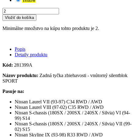
Yellow
Vložiť do košíka
Minimálne množstvo na kúpu tohto produktu je 2.
Popis
Detaily produktu
Kód:
281399A
Názov produktu:
Zadná tyčka zbiehavosti - vnútorný silentblok
SPORT
Pasuje na:
Nissan Laurel VII (93-97) C34 RWD / AWD
Nissan Laurel VIII (97-02) C35 RWD / AWD
Nissan S-chassis (180SX / 200SX / 240SX / Silvia) VI (94-
99) S14
Nissan S-chassis (180SX / 200SX / 240SX / Silvia) VII (99-
02) S15
Nissan Skyline IX (93-98) R33 RWD / AWD