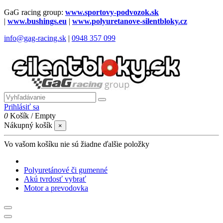
GaG racing group:
www.sportovy-podvozok.sk
|
www.bushings.eu
|
www.polyuretanove-silentbloky.cz
info@gag-racing.sk
|
0948 357 099
Prihlásiť sa
0
Košík
/
Empty
Nákupný košík
×
Vo vašom košíku nie sú žiadne ďalšie položky
Polyuretánové či gumenné
Akú tvrdosť vybrať
Motor a prevodovka