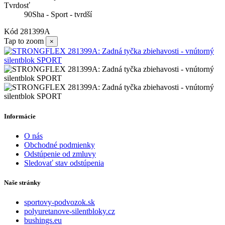
Tvrdosť
90Sha - Sport - tvrdší
Kód
281399A
Tap to zoom
×
Informácie
O nás
Obchodné podmienky
Odstúpenie od zmluvy
Sledovať stav odstúpenia
Naše stránky
sportovy-podvozok.sk
polyuretanove-silentbloky.cz
bushings.eu