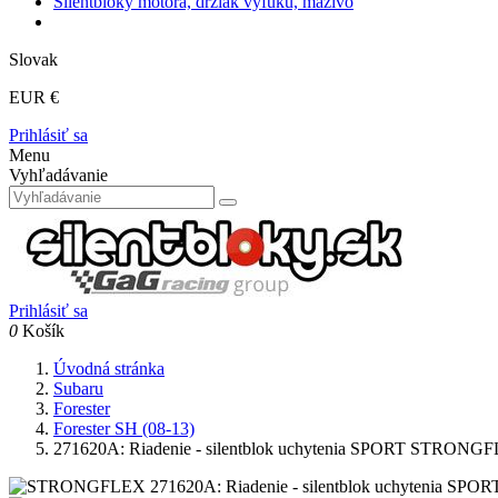
Silentbloky motora, držiak výfuku, mazivo
Slovak
EUR €
Prihlásiť sa
Menu
Vyhľadávanie
Prihlásiť sa
0
Košík
Úvodná stránka
Subaru
Forester
Forester SH (08-13)
271620A: Riadenie - silentblok uchytenia SPORT STRONG