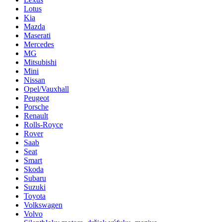
Lotus
Kia
Mazda
Maserati
Mercedes
MG
Mitsubishi
Mini
Nissan
Opel/Vauxhall
Peugeot
Porsche
Renault
Rolls-Royce
Rover
Saab
Seat
Smart
Skoda
Subaru
Suzuki
Toyota
Volkswagen
Volvo