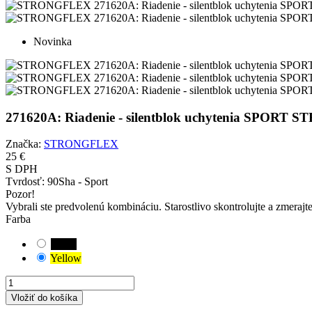
Novinka
271620A: Riadenie - silentblok uchytenia SPORT
Značka:
STRONGFLEX
25 €
S DPH
Tvrdosť:
90Sha - Sport
Pozor!
Vybrali ste predvolenú kombináciu. Starostlivo skontrolujte a zmerajt
Farba
Black
Yellow
Vložiť do košíka