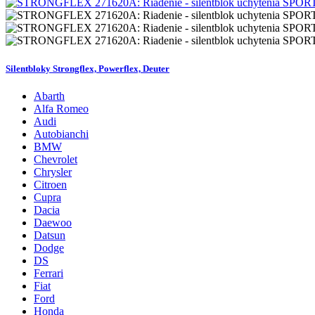
Silentbloky Strongflex, Powerflex, Deuter
Abarth
Alfa Romeo
Audi
Autobianchi
BMW
Chevrolet
Chrysler
Citroen
Cupra
Dacia
Daewoo
Datsun
Dodge
DS
Ferrari
Fiat
Ford
Honda