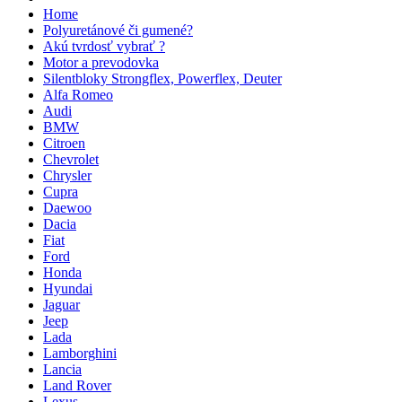
Home
Polyuretánové či gumené?
Akú tvrdosť vybrať ?
Motor a prevodovka
Silentbloky Strongflex, Powerflex, Deuter
Alfa Romeo
Audi
BMW
Citroen
Chevrolet
Chrysler
Cupra
Daewoo
Dacia
Fiat
Ford
Honda
Hyundai
Jaguar
Jeep
Lada
Lamborghini
Lancia
Land Rover
Lexus