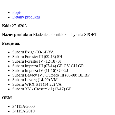
Popis
Detaily produktu
Kód:
271620A
Názov produktu:
Riadenie - silentblok uchytenia SPORT
Pasuje na:
Subaru Exiga (09-14) YA
Subaru Forester III (09-13) SH
Subaru Forester IV (12-18) SJ
Subaru Impreza III (07-14) GE GV GH GR
Subaru Impreza IV (11-16) GP GJ
Subaru Legacy IV / Outback III (03-09) BL BP
Subaru Levorg (14-20) VM
Subaru WRX STI (14-22) VA
Subaru XV / Crosstrek I (12-17) GP
OEM
34115AG000
34115AG010