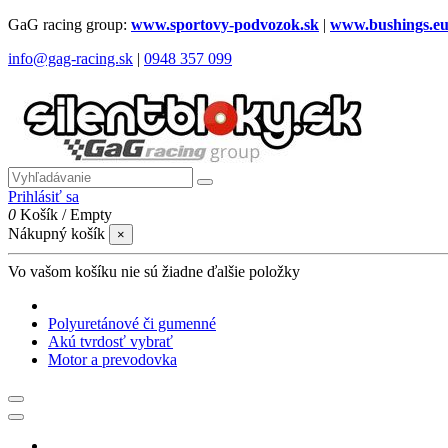
GaG racing group:
www.sportovy-podvozok.sk
|
www.bushings.e
info@gag-racing.sk
|
0948 357 099
Prihlásiť sa
0
Košík
/
Empty
Nákupný košík
×
Vo vašom košíku nie sú žiadne ďalšie položky
Polyuretánové či gumenné
Akú tvrdosť vybrať
Motor a prevodovka