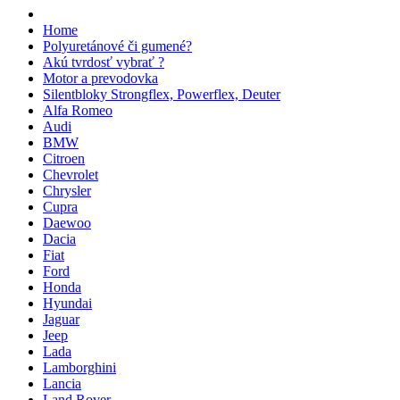
Home
Polyuretánové či gumené?
Akú tvrdosť vybrať ?
Motor a prevodovka
Silentbloky Strongflex, Powerflex, Deuter
Alfa Romeo
Audi
BMW
Citroen
Chevrolet
Chrysler
Cupra
Daewoo
Dacia
Fiat
Ford
Honda
Hyundai
Jaguar
Jeep
Lada
Lamborghini
Lancia
Land Rover