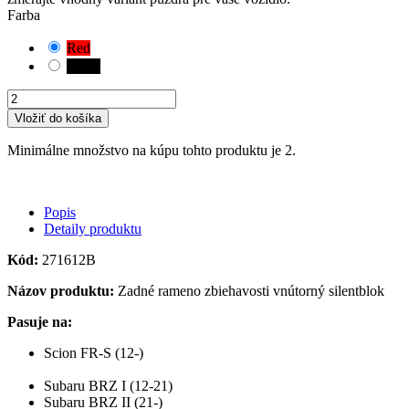
Farba
Red
Black
Vložiť do košíka
Minimálne množstvo na kúpu tohto produktu je 2.
Popis
Detaily produktu
Kód:
271612B
Názov produktu:
Zadné rameno zbiehavosti vnútorný silentblok
Pasuje na:
Scion FR-S (12-)
Subaru BRZ I (12-21)
Subaru BRZ II (21-)