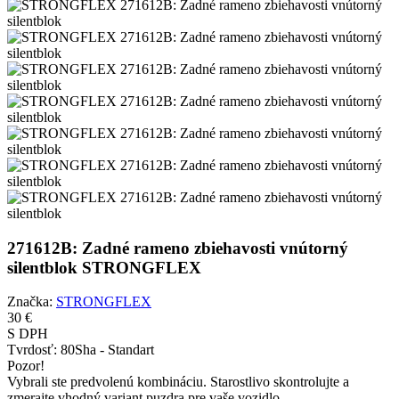
271612B: Zadné rameno zbiehavosti vnútorný
silentblok STRONGFLEX
Značka:
STRONGFLEX
30 €
S DPH
Tvrdosť:
80Sha - Standart
Pozor!
Vybrali ste predvolenú kombináciu. Starostlivo skontrolujte a
zmerajte vhodný variant puzdra pre vaše vozidlo.