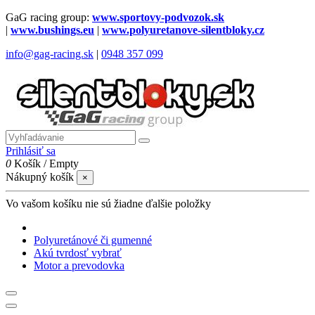
GaG racing group:
www.sportovy-podvozok.sk
|
www.bushings.eu
|
www.polyuretanove-silentbloky.cz
info@gag-racing.sk
|
0948 357 099
Prihlásiť sa
0
Košík
/
Empty
Nákupný košík
×
Vo vašom košíku nie sú žiadne ďalšie položky
Polyuretánové či gumenné
Akú tvrdosť vybrať
Motor a prevodovka