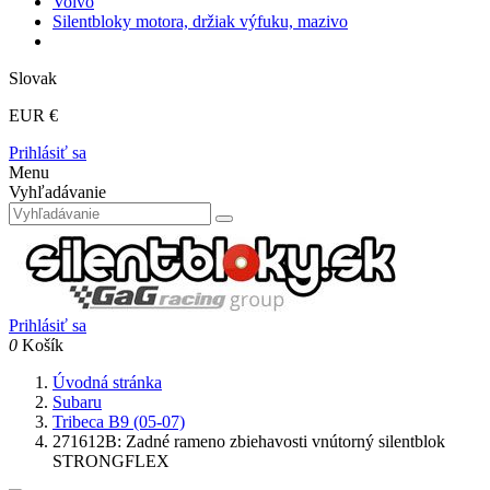
Volvo
Silentbloky motora, držiak výfuku, mazivo
Slovak
EUR €
Prihlásiť sa
Menu
Vyhľadávanie
Prihlásiť sa
0
Košík
Úvodná stránka
Subaru
Tribeca B9 (05-07)
271612B: Zadné rameno zbiehavosti vnútorný silentblok
STRONGFLEX