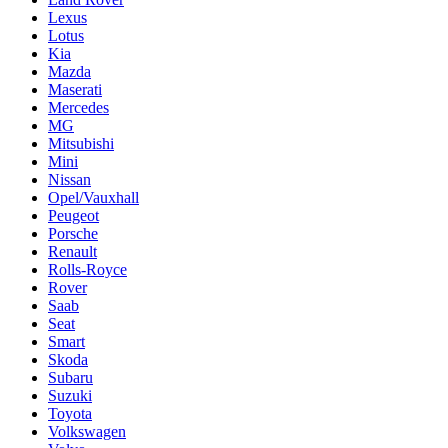
Lexus
Lotus
Kia
Mazda
Maserati
Mercedes
MG
Mitsubishi
Mini
Nissan
Opel/Vauxhall
Peugeot
Porsche
Renault
Rolls-Royce
Rover
Saab
Seat
Smart
Skoda
Subaru
Suzuki
Toyota
Volkswagen