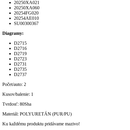
20250XA021
20250XA060
20254FG020
20254AE010
SU00300367
Diagramy:
D2715
D2716
D2719
D2723
D2731
D2735
D2737
Počet/auto: 2
Kusov/balenie: 1
Tvrdosť: 80Sha
Materiál: POLYURETÁN (PUR/PU)
Ku každému produktu pridávame mazivo!