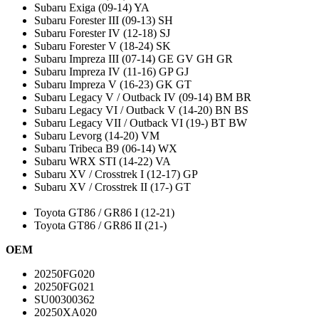
Subaru Exiga (09-14) YA
Subaru Forester III (09-13) SH
Subaru Forester IV (12-18) SJ
Subaru Forester V (18-24) SK
Subaru Impreza III (07-14) GE GV GH GR
Subaru Impreza IV (11-16) GP GJ
Subaru Impreza V (16-23) GK GT
Subaru Legacy V / Outback IV (09-14) BM BR
Subaru Legacy VI / Outback V (14-20) BN BS
Subaru Legacy VII / Outback VI (19-) BT BW
Subaru Levorg (14-20) VM
Subaru Tribeca B9 (06-14) WX
Subaru WRX STI (14-22) VA
Subaru XV / Crosstrek I (12-17) GP
Subaru XV / Crosstrek II (17-) GT
Toyota GT86 / GR86 I (12-21)
Toyota GT86 / GR86 II (21-)
OEM
20250FG020
20250FG021
SU00300362
20250XA020