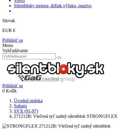
Volvo
Silentbloky motora, držiak výfuku, mazivo
Slovak
EUR €
Prihlásiť sa
Menu
Vyhľadávanie
Prihlásiť sa
0
Košík
Úvodná stránka
Subaru
SVX (91-97)
271212B: Vlečená tyč zadný silentblok STRONGFLEX