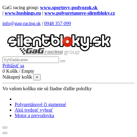
GaG racing group:
www.sportovy-podvozok.sk
|
www.bushings.eu
|
www.polyuretanove-silentbloky.cz
info@gag-racing.sk
|
0948 357 099
Prihlásiť sa
0
Košík
/
Empty
Nákupný košík
×
Vo vašom košíku nie sú žiadne ďalšie položky
Polyuretánové či gumenné
Akú tvrdosť vybrať
Motor a prevodovka