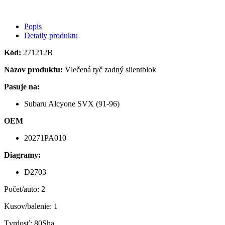
Popis
Detaily produktu
Kód:
271212B
Názov produktu:
Vlečená tyč zadný silentblok
Pasuje na:
Subaru Alcyone SVX (91-96)
OEM
20271PA010
Diagramy:
D2703
Počet/auto: 2
Kusov/balenie: 1
Tvrdosť: 80Sha