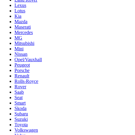
Lexus
Lotus
Kia
Mazda
Maserati
Mercedes
MG
Mitsubishi
Mini
Nissan
Opel/Vauxhall
Peugeot
Porsche
Renault
Rolls-Royce
Rover
Saab
Seat
Smart
Skoda
Subaru
Suzuki
Toyota
Volkswagen