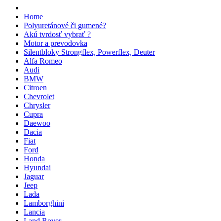
Home
Polyuretánové či gumené?
Akú tvrdosť vybrať ?
Motor a prevodovka
Silentbloky Strongflex, Powerflex, Deuter
Alfa Romeo
Audi
BMW
Citroen
Chevrolet
Chrysler
Cupra
Daewoo
Dacia
Fiat
Ford
Honda
Hyundai
Jaguar
Jeep
Lada
Lamborghini
Lancia
Land Rover