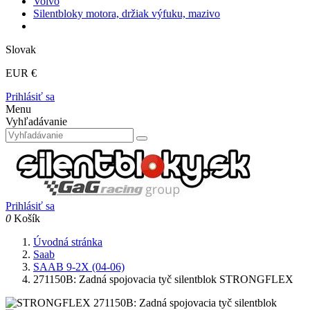
Volvo
Silentbloky motora, držiak výfuku, mazivo
Slovak
EUR €
Prihlásiť sa
Menu
Vyhľadávanie
Prihlásiť sa
0
Košík
Úvodná stránka
Saab
SAAB 9-2X (04-06)
271150B: Zadná spojovacia tyč silentblok STRONGFLEX