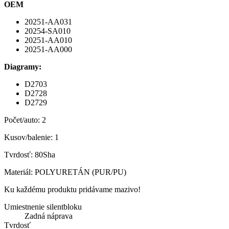
OEM
20251-AA031
20254-SA010
20251-AA010
20251-AA000
Diagramy:
D2703
D2728
D2729
Počet/auto: 2
Kusov/balenie: 1
Tvrdosť: 80Sha
Materiál: POLYURETÁN (PUR/PU)
Ku každému produktu pridávame mazivo!
Umiestnenie silentbloku
Zadná náprava
Tvrdosť