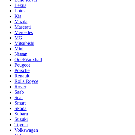
Lexus
Lotus
Kia
Mazda
Maserati
Mercedes
MG
Mitsubishi
Mini
Nissan
Opel/Vauxhall
Peugeot
Porsche
Renault
Rolls-Royce
Rover
Saab
Seat
Smart
Skoda
Subaru
Suzuki
Toyota
Volkswagen