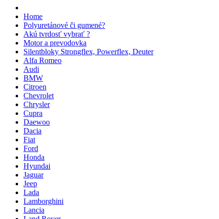
Home
Polyuretánové či gumené?
Akú tvrdosť vybrať ?
Motor a prevodovka
Silentbloky Strongflex, Powerflex, Deuter
Alfa Romeo
Audi
BMW
Citroen
Chevrolet
Chrysler
Cupra
Daewoo
Dacia
Fiat
Ford
Honda
Hyundai
Jaguar
Jeep
Lada
Lamborghini
Lancia
Land Rover