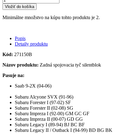
Vložiť do košíka
Minimálne množstvo na kúpu tohto produktu je 2.
Popis
Detaily produktu
Kód:
271150B
Názov produktu:
Zadná spojovacia tyč silentblok
Pasuje na:
Saab 9-2X (04-06)
Subaru Alcyone SVX (91-96)
Subaru Forester I (97-02) SF
Subaru Forester II (02-08) SG
Subaru Impreza I (92-00) GM GC GF
Subaru Impreza II (00-07) GD GG
Subaru Legacy I (89-94) BJ BC BF
Subaru Legacy II / Outback I (94-99) BD BG BK