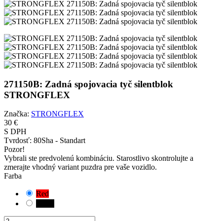
271150B: Zadná spojovacia tyč silentblok
STRONGFLEX
Značka:
STRONGFLEX
30 €
S DPH
Tvrdosť:
80Sha - Standart
Pozor!
Vybrali ste predvolenú kombináciu. Starostlivo skontrolujte a
zmerajte vhodný variant puzdra pre vaše vozidlo.
Farba
Red
Black