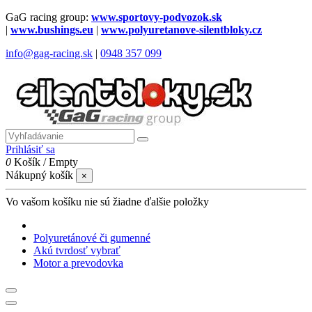
GaG racing group:
www.sportovy-podvozok.sk
|
www.bushings.eu
|
www.polyuretanove-silentbloky.cz
info@gag-racing.sk
|
0948 357 099
Prihlásiť sa
0
Košík
/
Empty
Nákupný košík
×
Vo vašom košíku nie sú žiadne ďalšie položky
Polyuretánové či gumenné
Akú tvrdosť vybrať
Motor a prevodovka