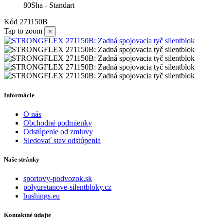
80Sha - Standart
Kód
271150B
Tap to zoom
×
Informácie
O nás
Obchodné podmienky
Odstúpenie od zmluvy
Sledovať stav odstúpenia
Naše stránky
sportovy-podvozok.sk
polyuretanove-silentbloky.cz
bushings.eu
Kontaktné údajte