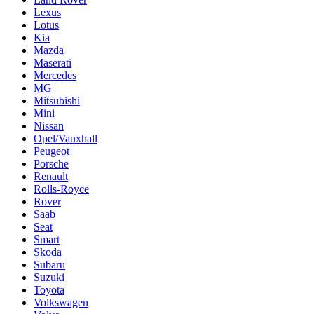
Lexus
Lotus
Kia
Mazda
Maserati
Mercedes
MG
Mitsubishi
Mini
Nissan
Opel/Vauxhall
Peugeot
Porsche
Renault
Rolls-Royce
Rover
Saab
Seat
Smart
Skoda
Subaru
Suzuki
Toyota
Volkswagen