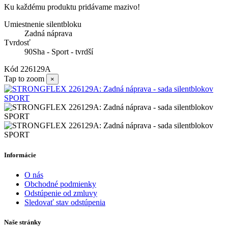
Ku každému produktu pridávame mazivo!
Umiestnenie silentbloku
Zadná náprava
Tvrdosť
90Sha - Sport - tvrdší
Kód
226129A
Tap to zoom
×
Informácie
O nás
Obchodné podmienky
Odstúpenie od zmluvy
Sledovať stav odstúpenia
Naše stránky