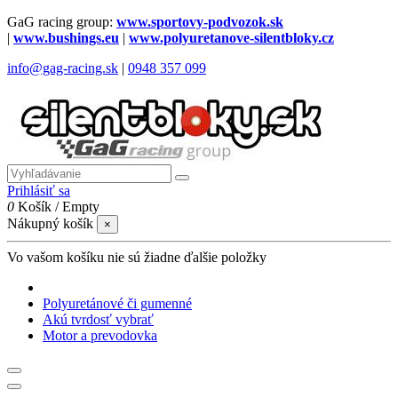
GaG racing group:
www.sportovy-podvozok.sk
|
www.bushings.eu
|
www.polyuretanove-silentbloky.cz
info@gag-racing.sk
|
0948 357 099
Prihlásiť sa
0
Košík
/
Empty
Nákupný košík
×
Vo vašom košíku nie sú žiadne ďalšie položky
Polyuretánové či gumenné
Akú tvrdosť vybrať
Motor a prevodovka