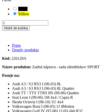
Black
Yellow
Vložiť do košíka
Popis
Detaily produktu
Kód:
226129A
Názov produktu:
Zadná náprava - sada silentblokov SPORT
Pasuje na:
Audi A3 / S3 RS3 I (96-03) 8L
Audi A3 / S3 RS3 I (96-03) 8L Quattro
Audi TT / TTS TTRS 8N (99-06) Quattro
Seat Leon I (99-06) 1M 4x4 / Cupra R
Skoda Octavia I (96-10) 1U 4x4
Volkswagen Bora I (98-05) 1J 4Motion
Volkswagen Golf IV (97-06) 1J (01-04) R32