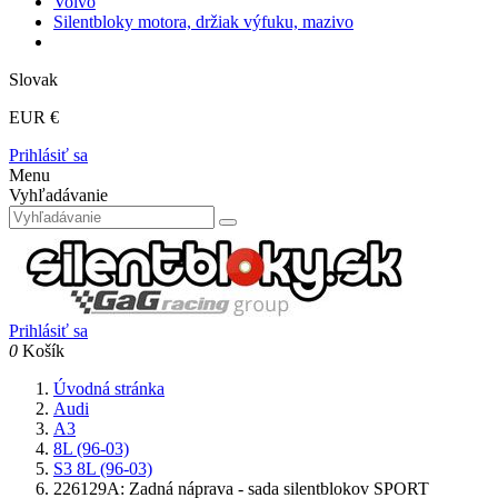
Volvo
Silentbloky motora, držiak výfuku, mazivo
Slovak
EUR €
Prihlásiť sa
Menu
Vyhľadávanie
Prihlásiť sa
0
Košík
Úvodná stránka
Audi
A3
8L (96-03)
S3 8L (96-03)
226129A: Zadná náprava - sada silentblokov SPORT