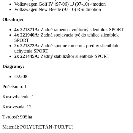
Volkswagen Golf IV (97-06) 1J (97-10) 4motion
Volkswagen New Beetle (97-10) RSi 4motion
Obsahuje:
4x 221371A:
Zadné rameno - vnútorný silentblok SPORT
4x 221940A:
Zadná spojavacia tyč do tehlice silentblok
SPORT
2x 221372A:
Zadné spodné rameno - predný silentblok
uchytenia SPORT
2x 221445A:
Zadný stabilizátor silentblok SPORT
Diagramy:
D2208
Počet/auto: 1
Kusov/balenie: 1
Kusov/sada: 12
Tvrdosť: 90Sha
Materiál: POLYURETÁN (PUR/PU)