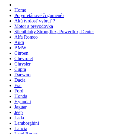
Home
Polyuretánové či gumené?
Akú tvrdosť vybrať ?
Motor a prevodovka
Silentbloky Strongflex, Powerflex, Deuter
Alfa Romeo
Audi
BMW
Citroen
Chevrolet
Chrysler
Cupra
Daewoo
Dacia
Fiat
Ford
Honda
Hyundai
Jaguar
Jeep
Lada
Lamborghini
Lancia
Land Rover