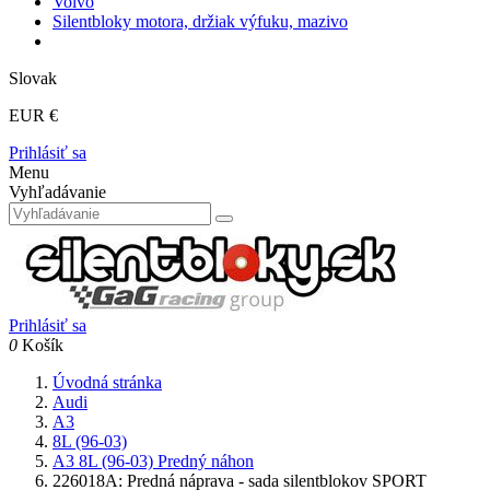
Volvo
Silentbloky motora, držiak výfuku, mazivo
Slovak
EUR €
Prihlásiť sa
Menu
Vyhľadávanie
Prihlásiť sa
0
Košík
Úvodná stránka
Audi
A3
8L (96-03)
A3 8L (96-03) Predný náhon
226018A: Predná náprava - sada silentblokov SPORT