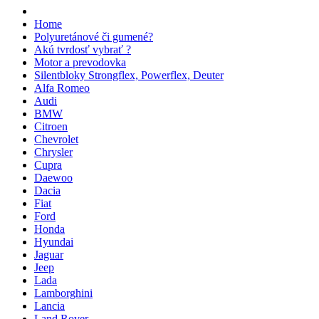
Home
Polyuretánové či gumené?
Akú tvrdosť vybrať ?
Motor a prevodovka
Silentbloky Strongflex, Powerflex, Deuter
Alfa Romeo
Audi
BMW
Citroen
Chevrolet
Chrysler
Cupra
Daewoo
Dacia
Fiat
Ford
Honda
Hyundai
Jaguar
Jeep
Lada
Lamborghini
Lancia
Land Rover