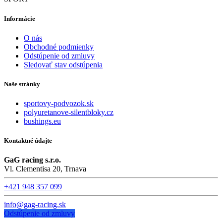
Informácie
O nás
Obchodné podmienky
Odstúpenie od zmluvy
Sledovať stav odstúpenia
Naše stránky
sportovy-podvozok.sk
polyuretanove-silentbloky.cz
bushings.eu
Kontaktné údajte
GaG racing s.r.o.
Vl. Clementisa 20, Trnava
+421 948 357 099
info@gag-racing.sk
Odstúpenie od zmluvy