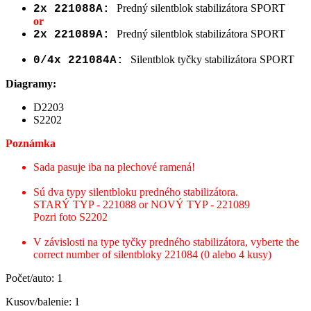
Predný silentblok stabilizátora SPORT
2x 221088A:
or
Predný silentblok stabilizátora SPORT
2x 221089A:
Silentblok tyčky stabilizátora SPORT
0/4x 221084A:
Diagramy:
D2203
S2202
Poznámka
Sada pasuje iba na plechové ramená!
Sú dva typy silentbloku predného stabilizátora.
STARÝ TYP - 221088 or NOVÝ TYP - 221089
Pozri foto S2202
V závislosti na type tyčky predného stabilizátora, vyberte the
correct number of silentbloky 221084 (0 alebo 4 kusy)
Počet/auto: 1
Kusov/balenie: 1