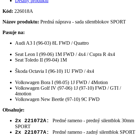
Detaily produktu
Kód:
226018A
Názov produktu:
Predná náprava - sada silentblokov SPORT
Pasuje na:
Audi A3 I (96-03) 8L FWD / Quattro
Seat Leon I (99-06) 1M FWD / 4x4 / Cupra R 4x4
Seat Toledo II (99-04) 1M
Škoda Octavia I (96-10) 1U FWD / 4x4
Volkswagen Bora I (98-05) 1J FWD / 4Motion
Volkswagen Golf IV (97-06) 1J (97-10) FWD / GTI /
4motion
Volkswagen New Beetle (97-10) 9C FWD
Obsahuje:
Predné rameno - predný silentblok 30mm
2x 221072A:
SPORT
Predné rameno - zadný silentblok SPORT
2x 221077A: