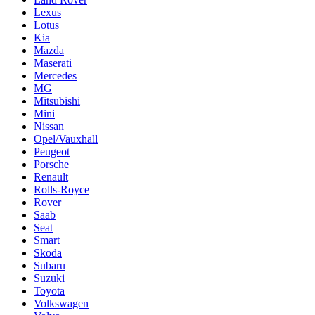
Lexus
Lotus
Kia
Mazda
Maserati
Mercedes
MG
Mitsubishi
Mini
Nissan
Opel/Vauxhall
Peugeot
Porsche
Renault
Rolls-Royce
Rover
Saab
Seat
Smart
Skoda
Subaru
Suzuki
Toyota
Volkswagen