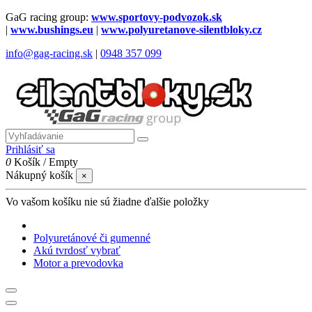
GaG racing group:
www.sportovy-podvozok.sk
|
www.bushings.eu
|
www.polyuretanove-silentbloky.cz
info@gag-racing.sk
|
0948 357 099
Prihlásiť sa
0
Košík
/
Empty
Nákupný košík
×
Vo vašom košíku nie sú žiadne ďalšie položky
Polyuretánové či gumenné
Akú tvrdosť vybrať
Motor a prevodovka