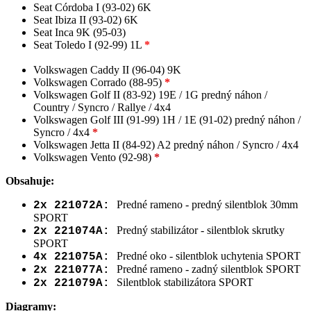
Seat Córdoba I (93-02) 6K
Seat Ibiza II (93-02) 6K
Seat Inca 9K (95-03)
Seat Toledo I (92-99) 1L
*
Volkswagen Caddy II (96-04) 9K
Volkswagen Corrado (88-95)
*
Volkswagen Golf II (83-92) 19E / 1G predný náhon /
Country / Syncro / Rallye / 4x4
Volkswagen Golf III (91-99) 1H / 1E (91-02) predný náhon /
Syncro / 4x4
*
Volkswagen Jetta II (84-92) A2 predný náhon / Syncro / 4x4
Volkswagen Vento (92-98)
*
Obsahuje:
Predné rameno - predný silentblok 30mm
2x 221072A:
SPORT
Predný stabilizátor - silentblok skrutky
2x 221074A:
SPORT
Predné oko - silentblok uchytenia SPORT
4x 221075A:
Predné rameno - zadný silentblok SPORT
2x 221077A:
Silentblok stabilizátora SPORT
2x 221079A:
Diagramy: