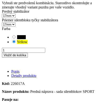
Vybrali ste predvolenú kombináciu. Starostlivo skontrolujte a
zmerajte vhodný variant puzdra pre vaše vozidlo.
Predný stabilizátor
Priemer silentbloku tyčky stabilizátora
Farba
Black
Yellow
Vložiť do košíka
Popis
Detaily produktu
Kód:
226017A
Názov produktu:
Predná náprava - sada silentblokov SPORT
Pasuje na: