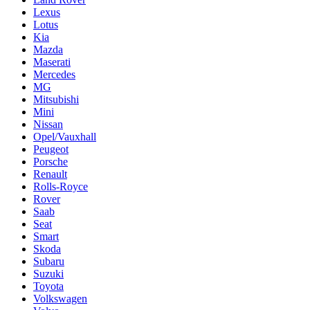
Lexus
Lotus
Kia
Mazda
Maserati
Mercedes
MG
Mitsubishi
Mini
Nissan
Opel/Vauxhall
Peugeot
Porsche
Renault
Rolls-Royce
Rover
Saab
Seat
Smart
Skoda
Subaru
Suzuki
Toyota
Volkswagen