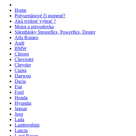
Home
Polyuretánové či gumené?
Akú tvrdosť vybrať ?
Motor a prevodovka
Silentbloky Strongflex, Powerflex, Deuter
Alfa Romeo
Audi
BMW
Citroen
Chevrolet
Chrysler
Cupra
Daewoo
Dacia
Fiat
Ford
Honda
Hyundai
Jaguar
Jeep
Lada
Lamborghini
Lancia
Land Rover