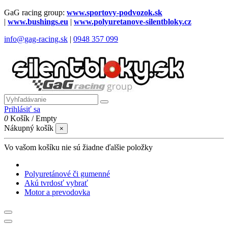
GaG racing group:
www.sportovy-podvozok.sk
|
www.bushings.eu
|
www.polyuretanove-silentbloky.cz
info@gag-racing.sk
|
0948 357 099
Prihlásiť sa
0
Košík
/
Empty
Nákupný košík
×
Vo vašom košíku nie sú žiadne ďalšie položky
Polyuretánové či gumenné
Akú tvrdosť vybrať
Motor a prevodovka