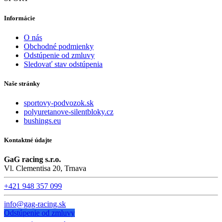
Informácie
O nás
Obchodné podmienky
Odstúpenie od zmluvy
Sledovať stav odstúpenia
Naše stránky
sportovy-podvozok.sk
polyuretanove-silentbloky.cz
bushings.eu
Kontaktné údajte
GaG racing s.r.o.
Vl. Clementisa 20, Trnava
+421 948 357 099
info@gag-racing.sk
Odstúpenie od zmluvy