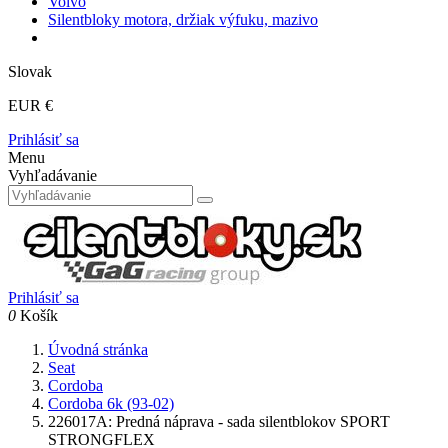
Volvo
Silentbloky motora, držiak výfuku, mazivo
Slovak
EUR €
Prihlásiť sa
Menu
Vyhľadávanie
Prihlásiť sa
0
Košík
Úvodná stránka
Seat
Cordoba
Cordoba 6k (93-02)
226017A: Predná náprava - sada silentblokov SPORT
STRONGFLEX