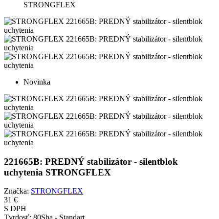
STRONGFLEX
Novinka
221665B: PREDNÝ stabilizátor - silentblok
uchytenia STRONGFLEX
Značka:
STRONGFLEX
31 €
S DPH
Tvrdosť:
80Sha - Standart