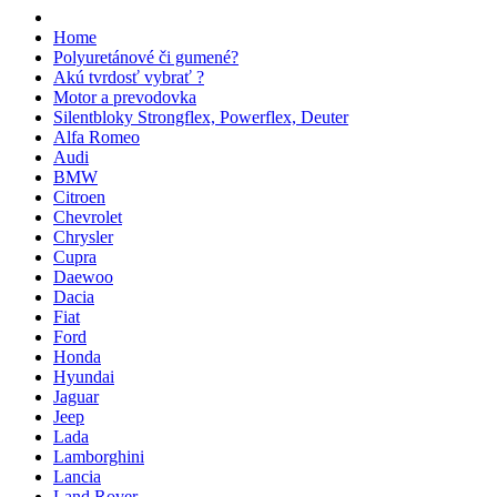
Home
Polyuretánové či gumené?
Akú tvrdosť vybrať ?
Motor a prevodovka
Silentbloky Strongflex, Powerflex, Deuter
Alfa Romeo
Audi
BMW
Citroen
Chevrolet
Chrysler
Cupra
Daewoo
Dacia
Fiat
Ford
Honda
Hyundai
Jaguar
Jeep
Lada
Lamborghini
Lancia
Land Rover