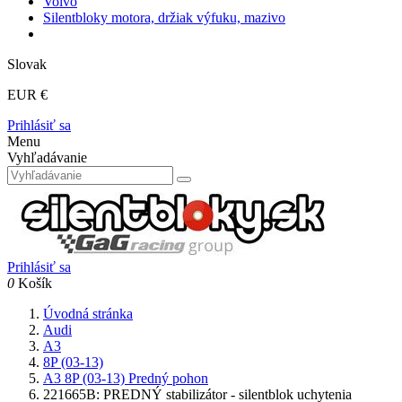
Volvo
Silentbloky motora, držiak výfuku, mazivo
Slovak
EUR €
Prihlásiť sa
Menu
Vyhľadávanie
Prihlásiť sa
0
Košík
Úvodná stránka
Audi
A3
8P (03-13)
A3 8P (03-13) Predný pohon
221665B: PREDNÝ stabilizátor - silentblok uchytenia