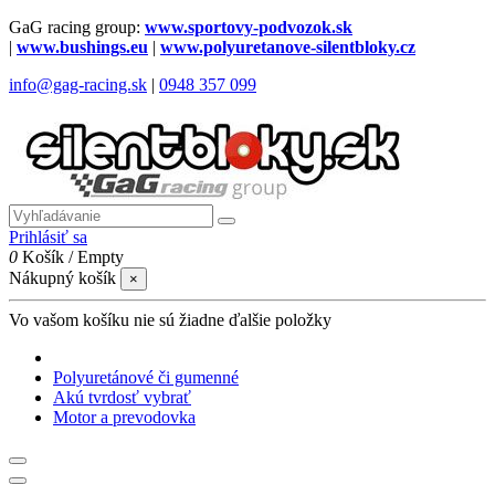
GaG racing group:
www.sportovy-podvozok.sk
|
www.bushings.eu
|
www.polyuretanove-silentbloky.cz
info@gag-racing.sk
|
0948 357 099
Prihlásiť sa
0
Košík
/
Empty
Nákupný košík
×
Vo vašom košíku nie sú žiadne ďalšie položky
Polyuretánové či gumenné
Akú tvrdosť vybrať
Motor a prevodovka