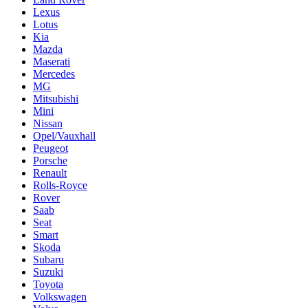
Lexus
Lotus
Kia
Mazda
Maserati
Mercedes
MG
Mitsubishi
Mini
Nissan
Opel/Vauxhall
Peugeot
Porsche
Renault
Rolls-Royce
Rover
Saab
Seat
Smart
Skoda
Subaru
Suzuki
Toyota
Volkswagen