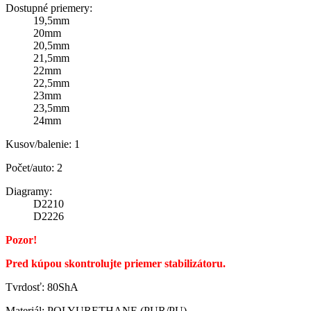
Dostupné priemery:
19,5mm
20mm
20,5mm
21,5mm
22mm
22,5mm
23mm
23,5mm
24mm
Kusov/balenie: 1
Počet/auto: 2
Diagramy:
D2210
D2226
Pozor!
Pred kúpou skontrolujte priemer stabilizátoru.
Tvrdosť: 80ShA
Materiál: POLYURETHANE (PUR/PU)