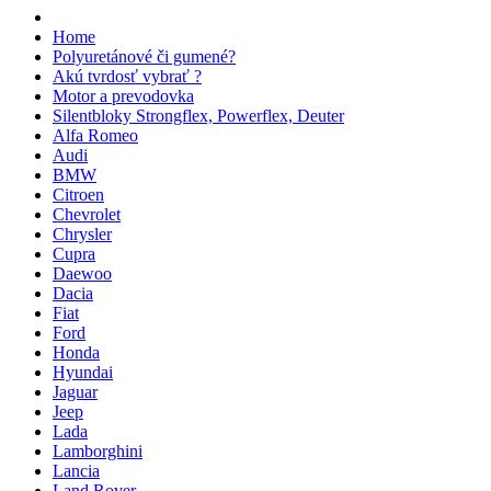
Home
Polyuretánové či gumené?
Akú tvrdosť vybrať ?
Motor a prevodovka
Silentbloky Strongflex, Powerflex, Deuter
Alfa Romeo
Audi
BMW
Citroen
Chevrolet
Chrysler
Cupra
Daewoo
Dacia
Fiat
Ford
Honda
Hyundai
Jaguar
Jeep
Lada
Lamborghini
Lancia
Land Rover