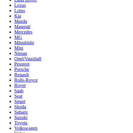
Lexus
Lotus
Kia
Mazda
Maserati
Mercedes
MG
Mitsubishi
Mini
Nissan
Opel/Vauxhall
Peugeot
Porsche
Renault
Rolls-Royce
Rover
Saab
Seat
Smart
Skoda
Subaru
Suzuki
Toyota
Volkswagen