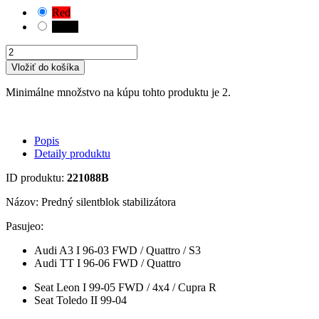
Red
Black
Vložiť do košíka
Minimálne množstvo na kúpu tohto produktu je 2.
Popis
Detaily produktu
ID produktu:
221088B
Názov: Predný silentblok stabilizátora
Pasujeo:
Audi A3 I 96-03 FWD / Quattro / S3
Audi TT I 96-06 FWD / Quattro
Seat Leon I 99-05 FWD / 4x4 / Cupra R
Seat Toledo II 99-04