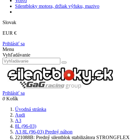
Volvo
Silentbloky motora, držiak výfuku, mazivo
Slovak
EUR €
Prihlásiť sa
Menu
Vyhľadávanie
Prihlásiť sa
0
Košík
Úvodná stránka
Audi
A3
8L (96-03)
A3 8L (96-03) Predný náhon
221088B: Predný silentblok stabilizátora STRONGFLEX