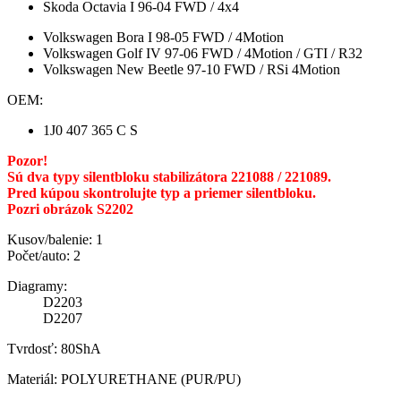
Skoda Octavia I 96-04 FWD / 4x4
Volkswagen Bora I 98-05 FWD / 4Motion
Volkswagen Golf IV 97-06 FWD / 4Motion / GTI / R32
Volkswagen New Beetle 97-10 FWD / RSi 4Motion
OEM:
1J0 407 365 C S
Pozor!
Sú dva typy silentbloku stabilizátora 221088 / 221089.
Pred kúpou skontrolujte typ a priemer silentbloku.
Pozri obrázok S2202
Kusov/balenie: 1
Počet/auto: 2
Diagramy:
D2203
D2207
Tvrdosť: 80ShA
Materiál: POLYURETHANE (PUR/PU)