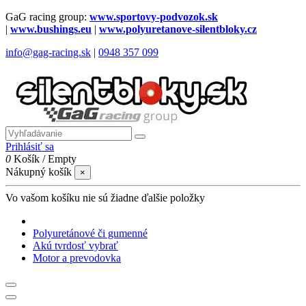
GaG racing group:
www.sportovy-podvozok.sk
|
www.bushings.eu
|
www.polyuretanove-silentbloky.cz
info@gag-racing.sk
|
0948 357 099
Prihlásiť sa
0
Košík
/
Empty
Nákupný košík
×
Vo vašom košíku nie sú žiadne ďalšie položky
Polyuretánové či gumenné
Akú tvrdosť vybrať
Motor a prevodovka