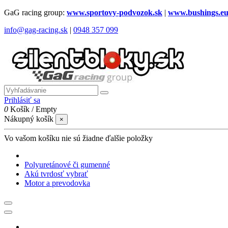
GaG racing group:
www.sportovy-podvozok.sk
|
www.bushings.e
info@gag-racing.sk
|
0948 357 099
Prihlásiť sa
0
Košík
/
Empty
Nákupný košík
×
Vo vašom košíku nie sú žiadne ďalšie položky
Polyuretánové či gumenné
Akú tvrdosť vybrať
Motor a prevodovka