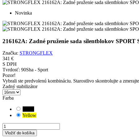
Novinka
216162A: Zadné pruženie sada silentblokov SP
Značka:
STRONGFLEX
341 €
S DPH
Tvrdosť:
90Sha - Sport
Pozor!
Vybrali ste predvolenú kombináciu. Starostlivo skontrolujte a zmerajt
Zadný stabilizátor
Farba
Black
Yellow
Vložiť do košíka