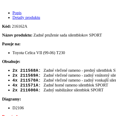
Popis
Detaily produktu
Kód:
216162A
Názov produktu:
Zadné pruženie sada silentblokov SPORT
Pasuje na:
Toyota Celica VII (99-06) T230
Obsahuje:
Zadné vlečené rameno - predný silentblok
2x 211568A:
Zadné vlečené rameno - zadný vnútorný si
2x 211569A:
Zadné vlečené rameno - zadný vonkajší si
4x 211570A:
Zadné horné rameno silentblok SPORT
4x 211571A:
Zadný stabilizátor silentblok SPORT
2x 211600A:
Diagramy:
D2106