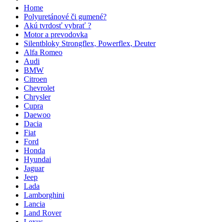
Home
Polyuretánové či gumené?
Akú tvrdosť vybrať ?
Motor a prevodovka
Silentbloky Strongflex, Powerflex, Deuter
Alfa Romeo
Audi
BMW
Citroen
Chevrolet
Chrysler
Cupra
Daewoo
Dacia
Fiat
Ford
Honda
Hyundai
Jaguar
Jeep
Lada
Lamborghini
Lancia
Land Rover
Lexus