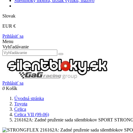
Silentbloky motora, držiak výfuku, mazivo
Slovak
EUR €
Prihlásiť sa
Menu
Vyhľadávanie
Prihlásiť sa
0
Košík
Úvodná stránka
Toyota
Celica
Celica VII (99-06)
216162A: Zadné pruženie sada silentblokov SPORT STRO