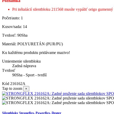
Poznámka
Pri inštalácií silentbloku 211568 musíte vypáliť origo gumenný 
Počet/auto: 1
Kusov/sada: 14
Tvrdosť: 90Sha
Materiál: POLYURETÁN (PUR/PU)
Ku každému produktu pridávame mazivo!
Umiestnenie silentbloku
Zadná náprava
Tvrdosť
90Sha - Sport - tvrdší
Kód
216162A
Tap to zoom
×
Silentbloky Strongflex, Powerflex, Deuter