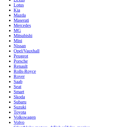
Lotus
Kia
Mazda
Maserati
Mercedes
MG
Mitsubishi
Mini
Nissan
Opel/Vauxhall
Peugeot
Porsche
Renault
Rolls-Royce
Rover
Saab
Seat
Smart
Skoda
Subaru
Suzuki
Toyota
Volkswagen
Volvo