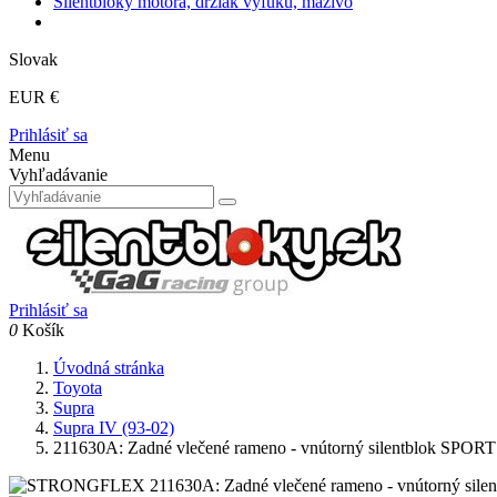
Silentbloky motora, držiak výfuku, mazivo
Slovak
EUR €
Prihlásiť sa
Menu
Vyhľadávanie
Prihlásiť sa
0
Košík
Úvodná stránka
Toyota
Supra
Supra IV (93-02)
211630A: Zadné vlečené rameno - vnútorný silentblok S