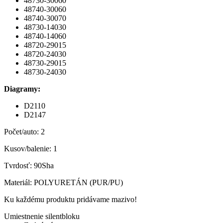
48730-30060
48740-30060
48740-30070
48730-14030
48740-14060
48720-29015
48720-24030
48730-29015
48730-24030
Diagramy:
D2110
D2147
Počet/auto: 2
Kusov/balenie: 1
Tvrdosť: 90Sha
Materiál: POLYURETÁN (PUR/PU)
Ku každému produktu pridávame mazivo!
Umiestnenie silentbloku