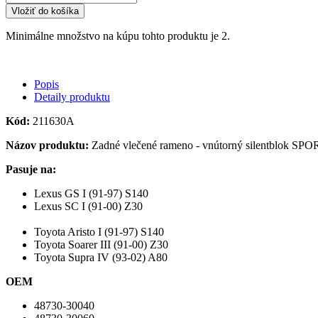
Vložiť do košíka
Minimálne množstvo na kúpu tohto produktu je 2.
Popis
Detaily produktu
Kód:
211630A
Názov produktu:
Zadné vlečené rameno - vnútorný silentblok SPO
Pasuje na:
Lexus GS I (91-97) S140
Lexus SC I (91-00) Z30
Toyota Aristo I (91-97) S140
Toyota Soarer III (91-00) Z30
Toyota Supra IV (93-02) A80
OEM
48730-30040