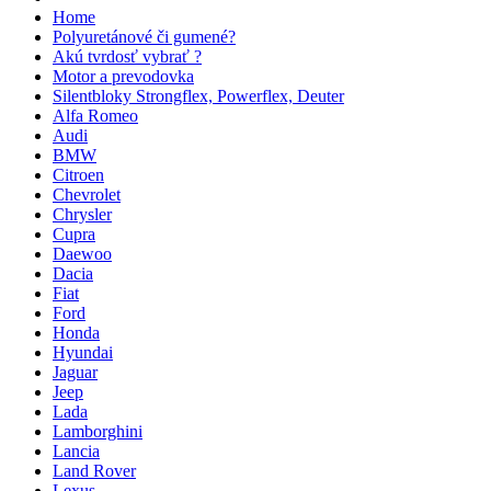
Home
Polyuretánové či gumené?
Akú tvrdosť vybrať ?
Motor a prevodovka
Silentbloky Strongflex, Powerflex, Deuter
Alfa Romeo
Audi
BMW
Citroen
Chevrolet
Chrysler
Cupra
Daewoo
Dacia
Fiat
Ford
Honda
Hyundai
Jaguar
Jeep
Lada
Lamborghini
Lancia
Land Rover
Lexus