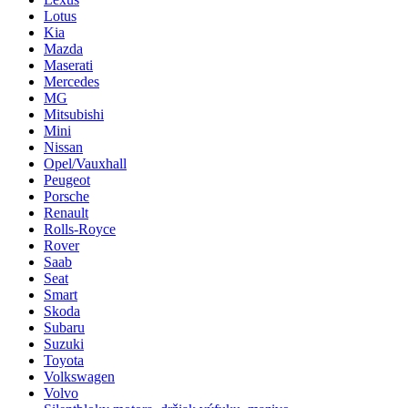
Lotus
Kia
Mazda
Maserati
Mercedes
MG
Mitsubishi
Mini
Nissan
Opel/Vauxhall
Peugeot
Porsche
Renault
Rolls-Royce
Rover
Saab
Seat
Smart
Skoda
Subaru
Suzuki
Toyota
Volkswagen
Volvo