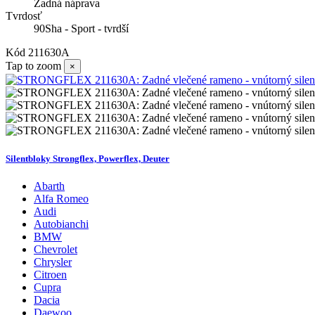
Zadná náprava
Tvrdosť
90Sha - Sport - tvrdší
Kód
211630A
Tap to zoom
×
Silentbloky Strongflex, Powerflex, Deuter
Abarth
Alfa Romeo
Audi
Autobianchi
BMW
Chevrolet
Chrysler
Citroen
Cupra
Dacia
Daewoo