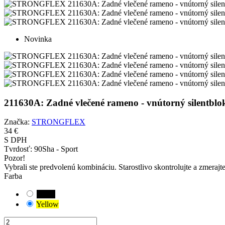
Novinka
211630A: Zadné vlečené rameno - vnútorný sile
Značka:
STRONGFLEX
34 €
S DPH
Tvrdosť:
90Sha - Sport
Pozor!
Vybrali ste predvolenú kombináciu. Starostlivo skontrolujte a zmerajt
Farba
Black
Yellow