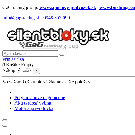
GaG racing group:
www.sportovy-podvozok.sk
|
www.bushings.e
info@gag-racing.sk
|
0948 357 099
Prihlásiť sa
0
Košík
/
Empty
Nákupný košík
×
Vo vašom košíku nie sú žiadne ďalšie položky
Polyuretánové či gumenné
Akú tvrdosť vybrať
Motor a prevodovka