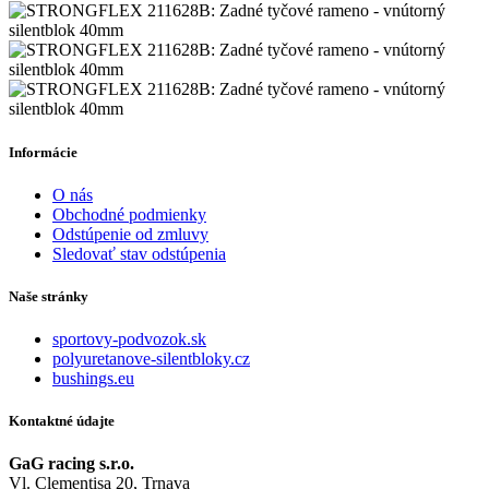
Informácie
O nás
Obchodné podmienky
Odstúpenie od zmluvy
Sledovať stav odstúpenia
Naše stránky
sportovy-podvozok.sk
polyuretanove-silentbloky.cz
bushings.eu
Kontaktné údajte
GaG racing s.r.o.
Vl. Clementisa 20, Trnava