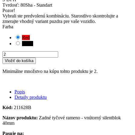
Tvrdosť:
80Sha - Standart
Pozor!
Vybrali ste predvolenú kombináciu. Starostlivo skontrolujte a
zmerajte vhodný variant puzdra pre vaše vozidlo.
Farba
Red
Black
Vložiť do košíka
Minimálne množstvo na kúpu tohto produktu je 2.
Popis
Detaily produktu
Kód:
211628B
Názov produktu:
Zadné tyčové rameno - vnútorný silentblok
40mm
Pasuje na: