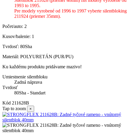
Silentblok 211628 (priemer 40mm) fits modely vyrobené od
1993 to 1995.
Pre modely vyrobené od 1996 to 1997 vyberte silentbloking
211924 (priemer 35mm).
Počet/auto: 2
Kusov/balenie: 1
Tvrdosť: 80Sha
Materiál: POLYURETÁN (PUR/PU)
Ku každému produktu pridávame mazivo!
Umiestnenie silentbloku
Zadná náprava
Tvrdosť
80Sha - Standart
Kód
211628B
Tap to zoom
×