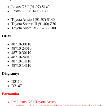
Lexus GS I (91-97) S140
Lexus SC I (91-00) Z30
Toyota Aristo I (91-97) S140
Toyota Soarer III (91-00) Z30
Toyota Supra IV (93-02) A80
OEM
48710-30110
48710-24010
48710-30110
48710-24010
48710-14110
48710-14110
Diagramy:
D2110
D2147
Poznámka
Pre Lexus GS / Toyota Aristo: