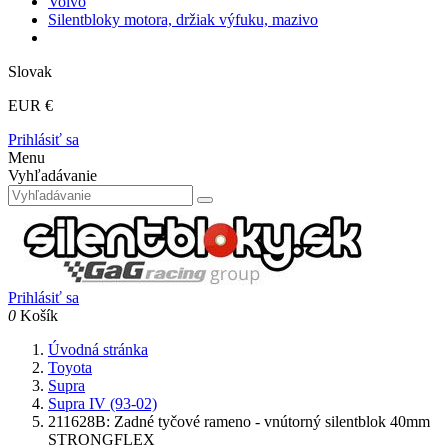
Volvo
Silentbloky motora, držiak výfuku, mazivo
Slovak
EUR €
Prihlásiť sa
Menu
Vyhľadávanie
Prihlásiť sa
0
Košík
Úvodná stránka
Toyota
Supra
Supra IV (93-02)
211628B: Zadné tyčové rameno - vnútorný silentblok 40mm
STRONGFLEX