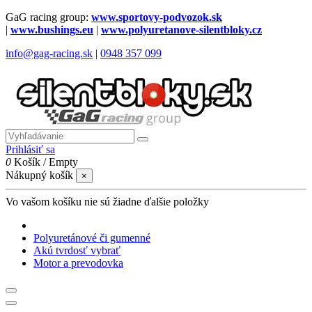
GaG racing group:
www.sportovy-podvozok.sk
|
www.bushings.eu
|
www.polyuretanove-silentbloky.cz
info@gag-racing.sk
|
0948 357 099
Prihlásiť sa
0
Košík
/
Empty
Nákupný košík
×
Vo vašom košíku nie sú žiadne ďalšie položky
Polyuretánové či gumenné
Akú tvrdosť vybrať
Motor a prevodovka