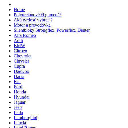
Home
Polyuretánové či gumené?
Akú tvrdosť vybrať ?
Motor a prevodovka
Silentbloky Strongflex, Powerflex, Deuter
Alfa Romeo
Audi
BMW
Citroen
Chevrolet
Chrysler
Cupra
Daewoo
Dacia
Fiat
Ford
Honda
Hyundai
Jaguar
Jeep
Lada
Lamborghini
Lancia
Land Rover