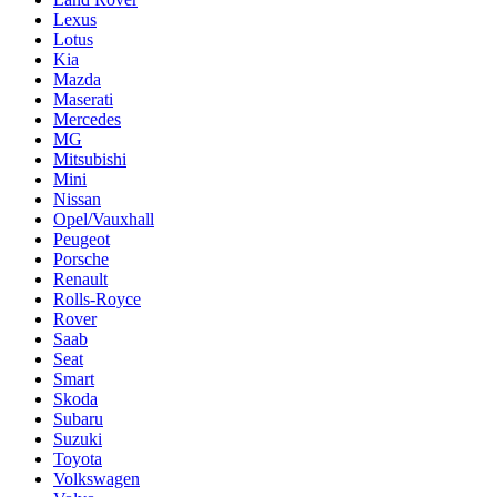
Lexus
Lotus
Kia
Mazda
Maserati
Mercedes
MG
Mitsubishi
Mini
Nissan
Opel/Vauxhall
Peugeot
Porsche
Renault
Rolls-Royce
Rover
Saab
Seat
Smart
Skoda
Subaru
Suzuki
Toyota
Volkswagen