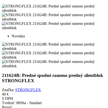
Novinka
211624B: Predné spodné rameno predný silentblok
STRONGFLEX
Značka:
STRONGFLEX
40 €
S DPH
Tvrdosť:
80Sha - Standart
Pozor!