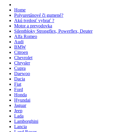
Home
Polyuretánové či gumené?
Akú tvrdosť vybrať ?
Motor a prevodovka
Silentbloky Strongflex, Powerflex, Deuter
Alfa Romeo
Audi
BMW
Citroen
Chevrolet
Chrysler
Cupra
Daewoo
Dacia
Fiat
Ford
Honda
Hyundai
Jaguar
Jeep
Lada
Lamborghini
Lancia
Land Rover