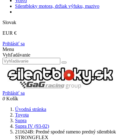
Volvo
Silentbloky motora, držiak výfuku, mazivo
Slovak
EUR €
Prihlásiť sa
Menu
Vyhľadávanie
Prihlásiť sa
0
Košík
Úvodná stránka
Toyota
Supra
Supra IV (93-02)
211624B: Predné spodné rameno predný silentblok
STRONGFLEX