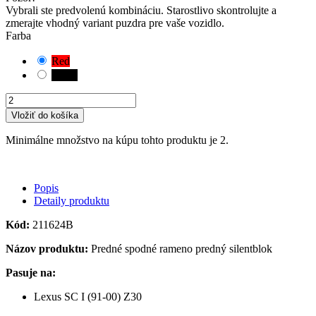
Vybrali ste predvolenú kombináciu. Starostlivo skontrolujte a
zmerajte vhodný variant puzdra pre vaše vozidlo.
Farba
Red
Black
Vložiť do košíka
Minimálne množstvo na kúpu tohto produktu je 2.
Popis
Detaily produktu
Kód:
211624B
Názov produktu:
Predné spodné rameno predný silentblok
Pasuje na:
Lexus SC I (91-00) Z30