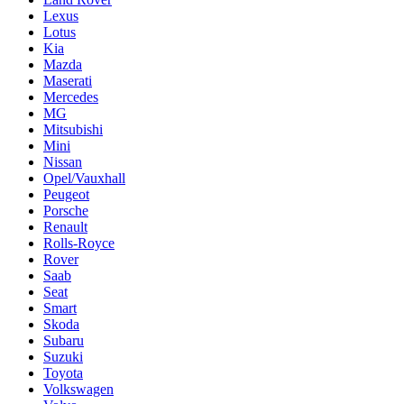
Lexus
Lotus
Kia
Mazda
Maserati
Mercedes
MG
Mitsubishi
Mini
Nissan
Opel/Vauxhall
Peugeot
Porsche
Renault
Rolls-Royce
Rover
Saab
Seat
Smart
Skoda
Subaru
Suzuki
Toyota
Volkswagen