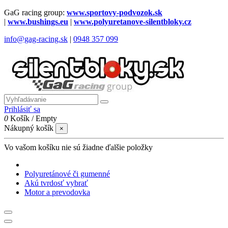
GaG racing group:
www.sportovy-podvozok.sk
|
www.bushings.eu
|
www.polyuretanove-silentbloky.cz
info@gag-racing.sk
|
0948 357 099
Prihlásiť sa
0
Košík
/
Empty
Nákupný košík
×
Vo vašom košíku nie sú žiadne ďalšie položky
Polyuretánové či gumenné
Akú tvrdosť vybrať
Motor a prevodovka