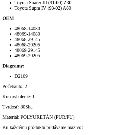
Toyota Soarer III (91-00) Z30
Toyota Supra IV (93-02) A80
OEM
48068-14080
48069-14080
48068-29145
48068-29205
48069-29145
48069-29205
Diagramy:
D2109
Počet/auto: 2
Kusov/balenie: 1
Tvrdosť: 80Sha
Materiál: POLYURETÁN (PUR/PU)
Ku každému produktu pridávame mazivo!