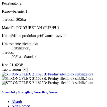
Počet/auto: 2
Kusov/balenie: 1
Tvrdosť: 80Sha
Materiál: POLYURETÁN (PUR/PU)
Ku každému produktu pridávame mazivo!
Umiestnenie silentbloku
Stabilizátory
Tvrdosť
80Sha - Standart
Kód
211623B
Tap to zoom
×
Silentbloky Strongflex, Powerflex, Deuter
Abarth
Alfa Romeo