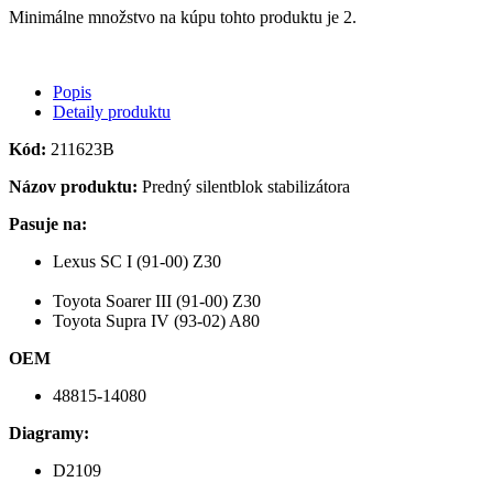
Minimálne množstvo na kúpu tohto produktu je 2.
Popis
Detaily produktu
Kód:
211623B
Názov produktu:
Predný silentblok stabilizátora
Pasuje na:
Lexus SC I (91-00) Z30
Toyota Soarer III (91-00) Z30
Toyota Supra IV (93-02) A80
OEM
48815-14080
Diagramy:
D2109