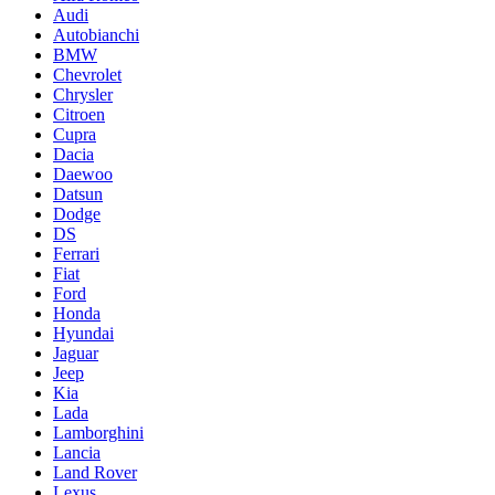
Audi
Autobianchi
BMW
Chevrolet
Chrysler
Citroen
Cupra
Dacia
Daewoo
Datsun
Dodge
DS
Ferrari
Fiat
Ford
Honda
Hyundai
Jaguar
Jeep
Kia
Lada
Lamborghini
Lancia
Land Rover
Lexus