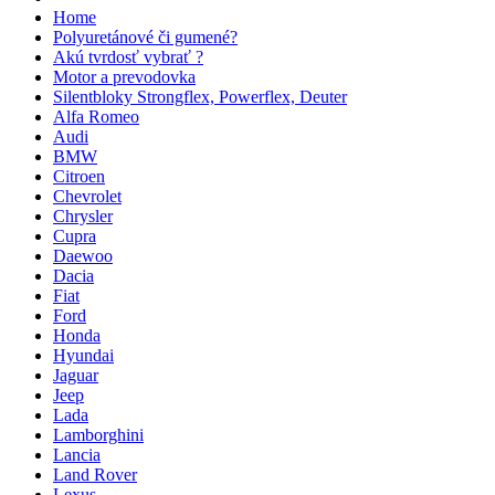
Home
Polyuretánové či gumené?
Akú tvrdosť vybrať ?
Motor a prevodovka
Silentbloky Strongflex, Powerflex, Deuter
Alfa Romeo
Audi
BMW
Citroen
Chevrolet
Chrysler
Cupra
Daewoo
Dacia
Fiat
Ford
Honda
Hyundai
Jaguar
Jeep
Lada
Lamborghini
Lancia
Land Rover
Lexus