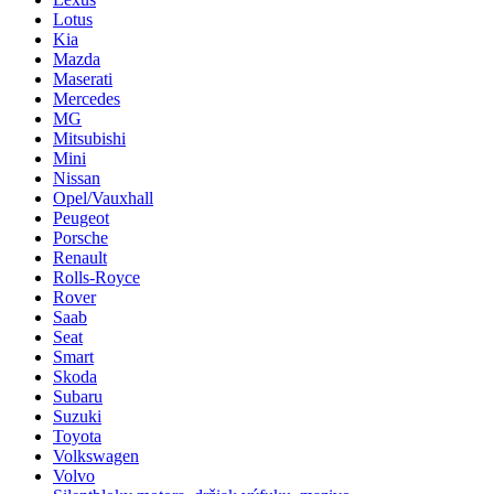
Lotus
Kia
Mazda
Maserati
Mercedes
MG
Mitsubishi
Mini
Nissan
Opel/Vauxhall
Peugeot
Porsche
Renault
Rolls-Royce
Rover
Saab
Seat
Smart
Skoda
Subaru
Suzuki
Toyota
Volkswagen
Volvo