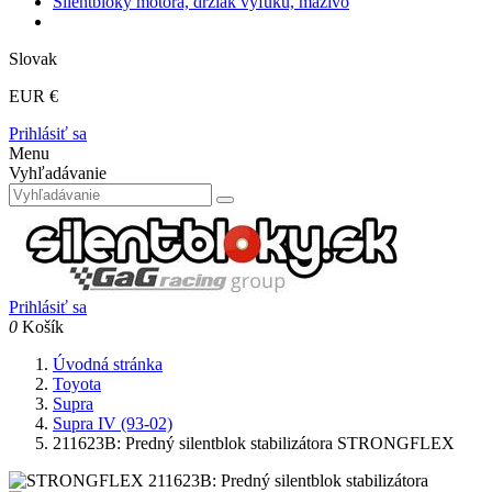
Silentbloky motora, držiak výfuku, mazivo
Slovak
EUR €
Prihlásiť sa
Menu
Vyhľadávanie
Prihlásiť sa
0
Košík
Úvodná stránka
Toyota
Supra
Supra IV (93-02)
211623B: Predný silentblok stabilizátora STRONGFLEX