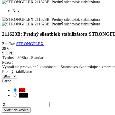
Novinka
211623B: Predný silentblok stabilizátora STRONG
Značka:
STRONGFLEX
28 €
S DPH
Tvrdosť:
80Sha - Standart
Pozor!
Vybrali ste predvolenú kombináciu. Starostlivo skontrolujte a zmerajt
Predný stabilizátor
Farba
Red
Black
Vložiť do košíka