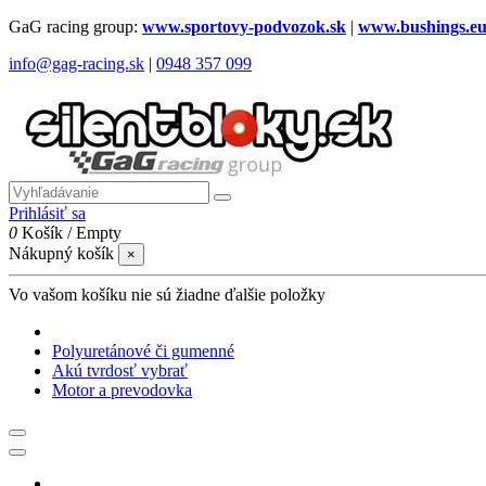
GaG racing group:
www.sportovy-podvozok.sk
|
www.bushings.e
info@gag-racing.sk
|
0948 357 099
Prihlásiť sa
0
Košík
/
Empty
Nákupný košík
×
Vo vašom košíku nie sú žiadne ďalšie položky
Polyuretánové či gumenné
Akú tvrdosť vybrať
Motor a prevodovka