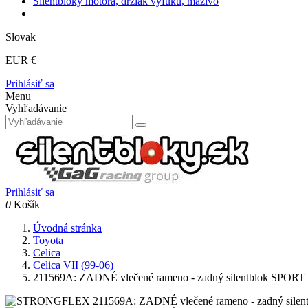
Silentbloky motora, držiak výfuku, mazivo
Slovak
EUR €
Prihlásiť sa
Menu
Vyhľadávanie
Prihlásiť sa
0
Košík
Úvodná stránka
Toyota
Celica
Celica VII (99-06)
211569A: ZADNÉ vlečené rameno - zadný silentblok SP