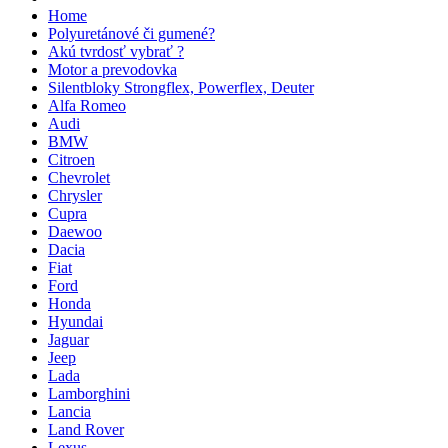
Home
Polyuretánové či gumené?
Akú tvrdosť vybrať ?
Motor a prevodovka
Silentbloky Strongflex, Powerflex, Deuter
Alfa Romeo
Audi
BMW
Citroen
Chevrolet
Chrysler
Cupra
Daewoo
Dacia
Fiat
Ford
Honda
Hyundai
Jaguar
Jeep
Lada
Lamborghini
Lancia
Land Rover
Lexus