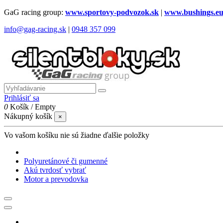
GaG racing group:
www.sportovy-podvozok.sk
|
www.bushings.e
info@gag-racing.sk
|
0948 357 099
Prihlásiť sa
0
Košík
/
Empty
Nákupný košík
×
Vo vašom košíku nie sú žiadne ďalšie položky
Polyuretánové či gumenné
Akú tvrdosť vybrať
Motor a prevodovka