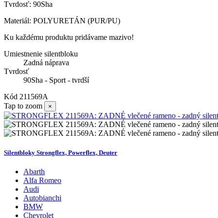
Tvrdosť: 90Sha
Materiál: POLYURETÁN (PUR/PU)
Ku každému produktu pridávame mazivo!
Umiestnenie silentbloku
Zadná náprava
Tvrdosť
90Sha - Sport - tvrdší
Kód
211569A
Tap to zoom
×
Silentbloky Strongflex, Powerflex, Deuter
Abarth
Alfa Romeo
Audi
Autobianchi
BMW
Chevrolet