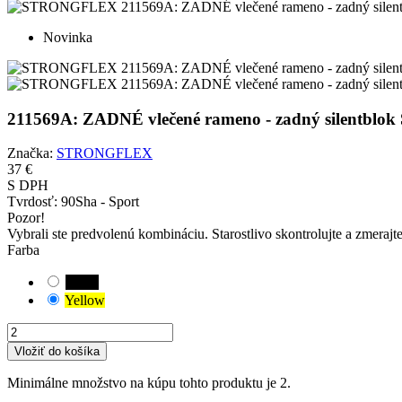
Novinka
211569A: ZADNÉ vlečené rameno - zadný silent
Značka:
STRONGFLEX
37 €
S DPH
Tvrdosť:
90Sha - Sport
Pozor!
Vybrali ste predvolenú kombináciu. Starostlivo skontrolujte a zmerajt
Farba
Black
Yellow
Vložiť do košíka
Minimálne množstvo na kúpu tohto produktu je 2.