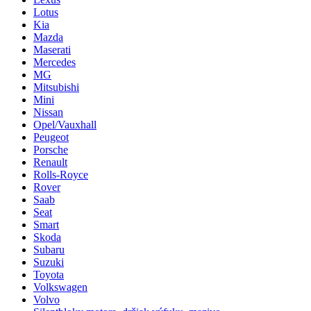
Lotus
Kia
Mazda
Maserati
Mercedes
MG
Mitsubishi
Mini
Nissan
Opel/Vauxhall
Peugeot
Porsche
Renault
Rolls-Royce
Rover
Saab
Seat
Smart
Skoda
Subaru
Suzuki
Toyota
Volkswagen
Volvo