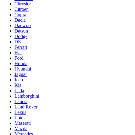
Chrysler
Citroen
Cupra
Dacia
Daewoo
Datsun
Dodge
DS
Ferrari
Fiat
Ford
Honda
Hyundai
Jaguar
Jeep
Kia
Lada
Lamborghini
Lancia
Land Rover
Lexus
Lotus
Maserati
Mazda
Mercedes