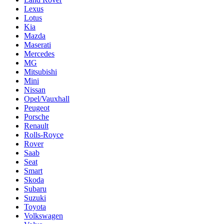
Lexus
Lotus
Kia
Mazda
Maserati
Mercedes
MG
Mitsubishi
Mini
Nissan
Opel/Vauxhall
Peugeot
Porsche
Renault
Rolls-Royce
Rover
Saab
Seat
Smart
Skoda
Subaru
Suzuki
Toyota
Volkswagen