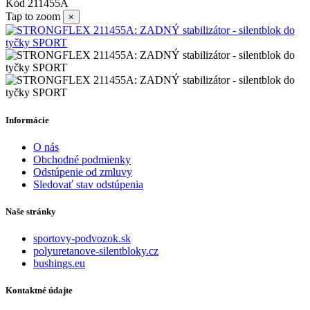
Kód
211455A
Tap to zoom
×
Informácie
O nás
Obchodné podmienky
Odstúpenie od zmluvy
Sledovať stav odstúpenia
Naše stránky
sportovy-podvozok.sk
polyuretanove-silentbloky.cz
bushings.eu
Kontaktné údajte