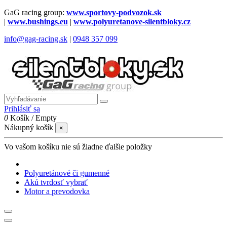
GaG racing group:
www.sportovy-podvozok.sk
|
www.bushings.eu
|
www.polyuretanove-silentbloky.cz
info@gag-racing.sk
|
0948 357 099
Prihlásiť sa
0
Košík
/
Empty
Nákupný košík
×
Vo vašom košíku nie sú žiadne ďalšie položky
Polyuretánové či gumenné
Akú tvrdosť vybrať
Motor a prevodovka