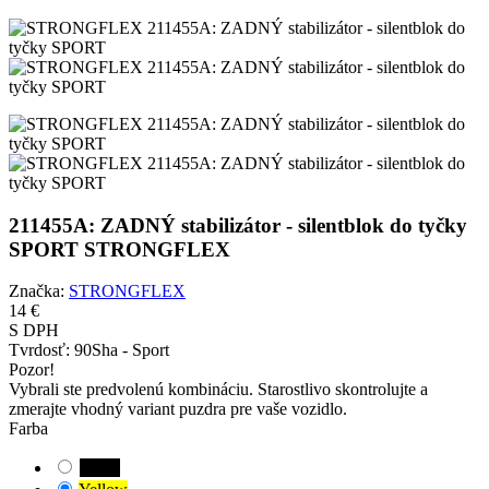
211455A: ZADNÝ stabilizátor - silentblok do tyčky
SPORT STRONGFLEX
Značka:
STRONGFLEX
14 €
S DPH
Tvrdosť:
90Sha - Sport
Pozor!
Vybrali ste predvolenú kombináciu. Starostlivo skontrolujte a
zmerajte vhodný variant puzdra pre vaše vozidlo.
Farba
Black