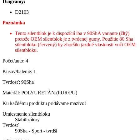
Diagramy:
D2103
Poznámka
Tento silentblok je k dispozícií iba v 90ShA variante (žltý)
pretože OEM silentblok je z tvrdenej gumy. Použitie 80 Sha
silentbloku (červený) by zhoršilo jazdné vlastnosti voči OEM
silentbloku.
Počet/auto: 4
Kusov/balenie: 1
Tvrdosť: 90Sha
Materiál: POLYURETÁN (PUR/PU)
Ku každému produktu pridávame mazivo!
Umiestnenie silentbloku
Stabilizátory
Tvrdosť
90Sha - Sport - tvrdší