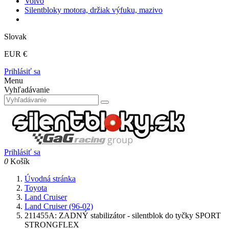
Volvo
Silentbloky motora, držiak výfuku, mazivo
Slovak
EUR €
Prihlásiť sa
Menu
Vyhľadávanie
Prihlásiť sa
0
Košík
Úvodná stránka
Toyota
Land Cruiser
Land Cruiser (96-02)
211455A: ZADNÝ stabilizátor - silentblok do tyčky SPORT
STRONGFLEX