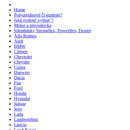
Home
Polyuretánové či gumené?
Akú tvrdosť vybrať ?
Motor a prevodovka
Silentbloky Strongflex, Powerflex, Deuter
Alfa Romeo
Audi
BMW
Citroen
Chevrolet
Chrysler
Cupra
Daewoo
Dacia
Fiat
Ford
Honda
Hyundai
Jaguar
Jeep
Lada
Lamborghini
Lancia
Land Rover