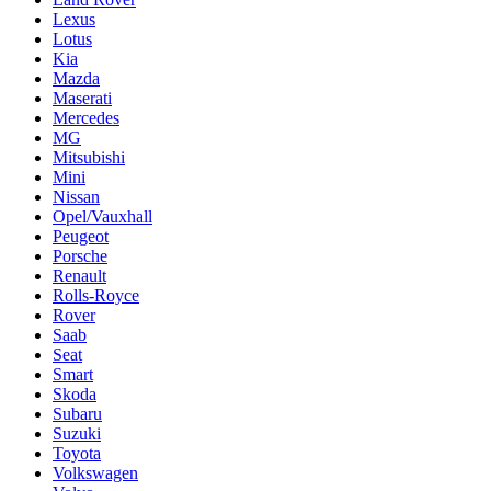
Lexus
Lotus
Kia
Mazda
Maserati
Mercedes
MG
Mitsubishi
Mini
Nissan
Opel/Vauxhall
Peugeot
Porsche
Renault
Rolls-Royce
Rover
Saab
Seat
Smart
Skoda
Subaru
Suzuki
Toyota
Volkswagen