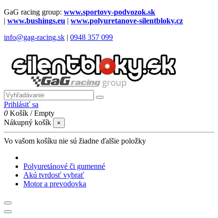
GaG racing group:
www.sportovy-podvozok.sk
|
www.bushings.eu
|
www.polyuretanove-silentbloky.cz
info@gag-racing.sk
|
0948 357 099
Prihlásiť sa
0
Košík
/
Empty
Nákupný košík
×
Vo vašom košíku nie sú žiadne ďalšie položky
Polyuretánové či gumenné
Akú tvrdosť vybrať
Motor a prevodovka