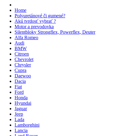
Home
Polyuretánové či gumené?
Akú tvrdosť vybrať ?
Motor a prevodovka
Silentbloky Strongflex, Powerflex, Deuter
Alfa Romeo
Audi
BMW
Citroen
Chevrolet
Chrysler
Cupra
Daewoo
Dacia
Fiat
Ford
Honda
Hyundai
Jaguar
Jeep
Lada
Lamborghini
Lancia
Land Rover