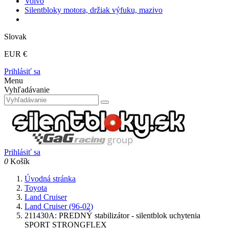
Volvo
Silentbloky motora, držiak výfuku, mazivo
Slovak
EUR €
Prihlásiť sa
Menu
Vyhľadávanie
Prihlásiť sa
0
Košík
Úvodná stránka
Toyota
Land Cruiser
Land Cruiser (96-02)
211430A: PREDNÝ stabilizátor - silentblok uchytenia
SPORT STRONGFLEX