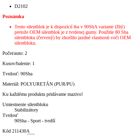
D2102
Poznámka
Tento silentblok je k dispozícií iba v 90ShA variante (žltý)
pretože OEM silentblok je z tvrdenej gumy. Použitie 80 Sha
silentbloku (červený) by zhoršilo jazdné vlastnosti voči OEM
silentbloku.
Počet/auto: 2
Kusov/balenie: 1
Tvrdosť: 90Sha
Materiál: POLYURETÁN (PUR/PU)
Ku každému produktu pridávame mazivo!
Umiestnenie silentbloku
Stabilizátory
Tvrdosť
90Sha - Sport - tvrdší
Kód
211430A