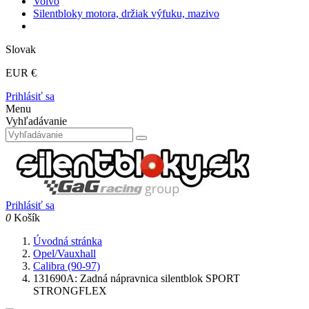
Volvo
Silentbloky motora, držiak výfuku, mazivo
Slovak
EUR €
Prihlásiť sa
Menu
Vyhľadávanie
Prihlásiť sa
0
Košík
Úvodná stránka
Opel/Vauxhall
Calibra (90-97)
131690A: Zadná nápravnica silentblok SPORT
STRONGFLEX