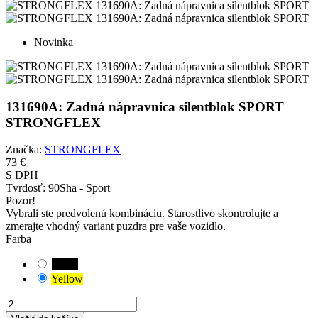
Novinka
131690A: Zadná nápravnica silentblok SPORT
STRONGFLEX
Značka:
STRONGFLEX
73 €
S DPH
Tvrdosť:
90Sha - Sport
Pozor!
Vybrali ste predvolenú kombináciu. Starostlivo skontrolujte a
zmerajte vhodný variant puzdra pre vaše vozidlo.
Farba
Black
Yellow