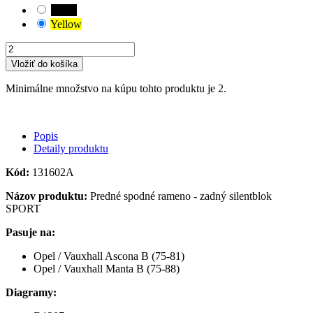
Black
Yellow
Vložiť do košíka
Minimálne množstvo na kúpu tohto produktu je 2.
Popis
Detaily produktu
Kód:
131602A
Názov produktu:
Predné spodné rameno - zadný silentblok
SPORT
Pasuje na:
Opel / Vauxhall Ascona B (75-81)
Opel / Vauxhall Manta B (75-88)
Diagramy: