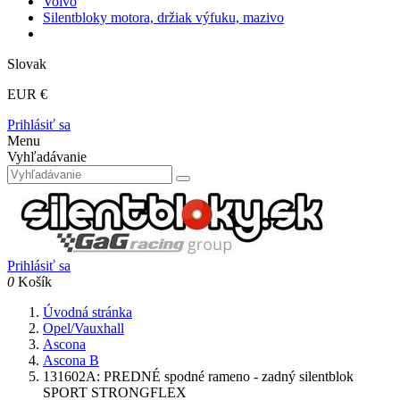
Volvo
Silentbloky motora, držiak výfuku, mazivo
Slovak
EUR €
Prihlásiť sa
Menu
Vyhľadávanie
Prihlásiť sa
0
Košík
Úvodná stránka
Opel/Vauxhall
Ascona
Ascona B
131602A: PREDNÉ spodné rameno - zadný silentblok
SPORT STRONGFLEX