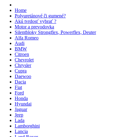
Home
Polyuretánové či gumené?
Akú tvrdosť vybrať ?
Motor a prevodovka
Silentbloky Strongflex, Powerflex, Deuter
Alfa Romeo
Audi
BMW
Citroen
Chevrolet
Chrysler
Cupra
Daewoo
Dacia
Fiat
Ford
Honda
Hyundai
Jaguar
Jeep
Lada
Lamborghini
Lancia
Land Rover