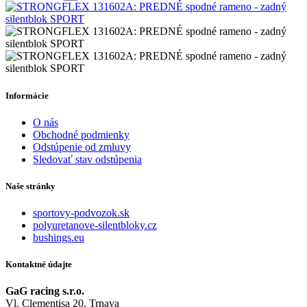
Informácie
O nás
Obchodné podmienky
Odstúpenie od zmluvy
Sledovať stav odstúpenia
Naše stránky
sportovy-podvozok.sk
polyuretanove-silentbloky.cz
bushings.eu
Kontaktné údajte
GaG racing s.r.o.
Vl. Clementisa 20, Trnava