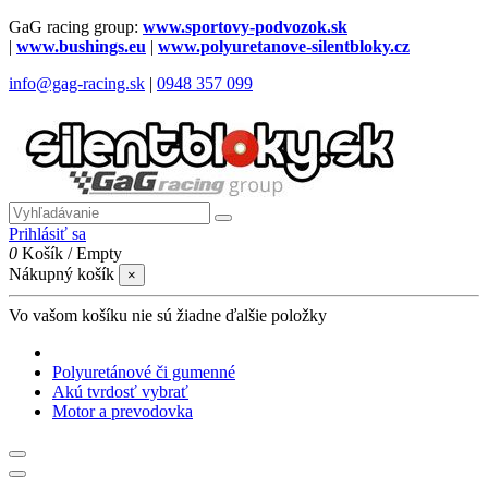
GaG racing group:
www.sportovy-podvozok.sk
|
www.bushings.eu
|
www.polyuretanove-silentbloky.cz
info@gag-racing.sk
|
0948 357 099
Prihlásiť sa
0
Košík
/
Empty
Nákupný košík
×
Vo vašom košíku nie sú žiadne ďalšie položky
Polyuretánové či gumenné
Akú tvrdosť vybrať
Motor a prevodovka