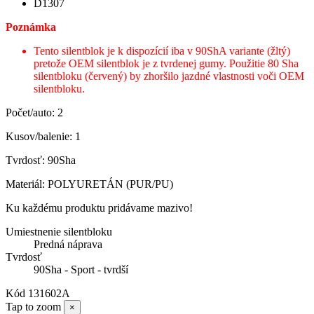
D1307
Poznámka
Tento silentblok je k dispozícií iba v 90ShA variante (žltý)
pretože OEM silentblok je z tvrdenej gumy. Použitie 80 Sha
silentbloku (červený) by zhoršilo jazdné vlastnosti voči OEM
silentbloku.
Počet/auto: 2
Kusov/balenie: 1
Tvrdosť: 90Sha
Materiál: POLYURETÁN (PUR/PU)
Ku každému produktu pridávame mazivo!
Umiestnenie silentbloku
Predná náprava
Tvrdosť
90Sha - Sport - tvrdší
Kód
131602A
Tap to zoom
×