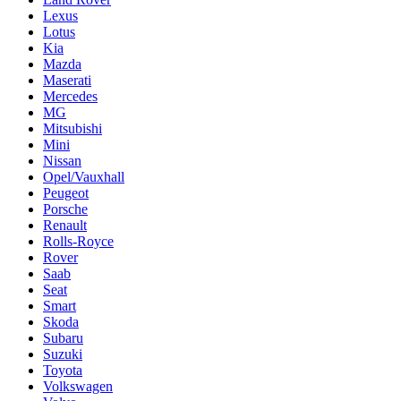
Lexus
Lotus
Kia
Mazda
Maserati
Mercedes
MG
Mitsubishi
Mini
Nissan
Opel/Vauxhall
Peugeot
Porsche
Renault
Rolls-Royce
Rover
Saab
Seat
Smart
Skoda
Subaru
Suzuki
Toyota
Volkswagen