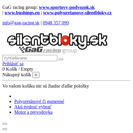
GaG racing group:
www.sportovy-podvozok.sk
|
www.bushings.eu
|
www.polyuretanove-silentbloky.cz
info@gag-racing.sk
|
0948 357 099
Prihlásiť sa
0
Košík
/
Empty
Nákupný košík
×
Vo vašom košíku nie sú žiadne ďalšie položky
Polyuretánové či gumenné
Akú tvrdosť vybrať
Motor a prevodovka