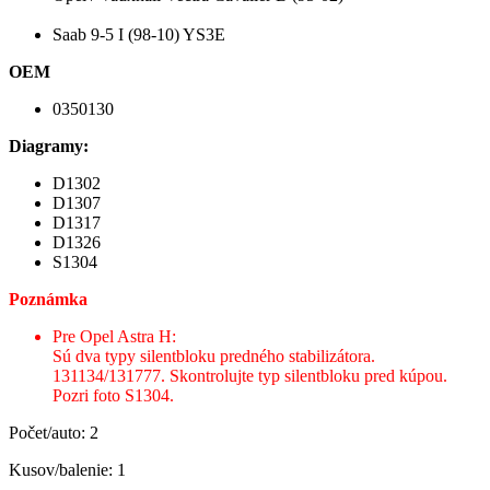
Saab 9-5 I (98-10) YS3E
OEM
0350130
Diagramy:
D1302
D1307
D1317
D1326
S1304
Poznámka
Pre Opel Astra H:
Sú dva typy silentbloku predného stabilizátora.
131134/131777. Skontrolujte typ silentbloku pred kúpou.
Pozri foto S1304.
Počet/auto: 2
Kusov/balenie: 1