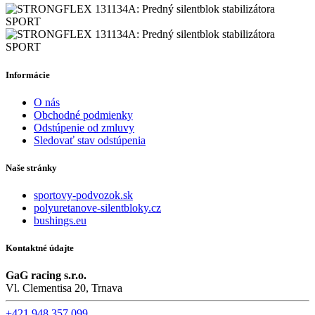
Informácie
O nás
Obchodné podmienky
Odstúpenie od zmluvy
Sledovať stav odstúpenia
Naše stránky
sportovy-podvozok.sk
polyuretanove-silentbloky.cz
bushings.eu
Kontaktné údajte
GaG racing s.r.o.
Vl. Clementisa 20, Trnava
+421 948 357 099