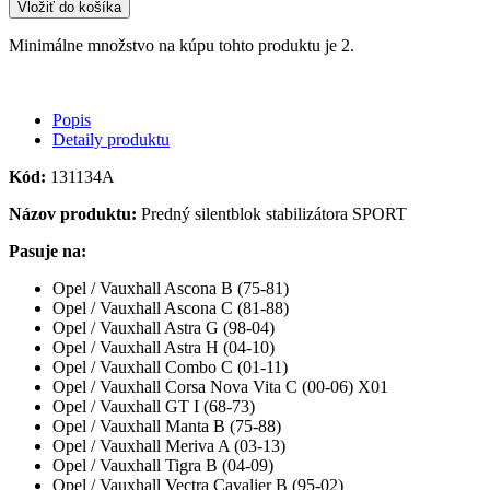
Vložiť do košíka
Minimálne množstvo na kúpu tohto produktu je 2.
Popis
Detaily produktu
Kód:
131134A
Názov produktu:
Predný silentblok stabilizátora SPORT
Pasuje na:
Opel / Vauxhall Ascona B (75-81)
Opel / Vauxhall Ascona C (81-88)
Opel / Vauxhall Astra G (98-04)
Opel / Vauxhall Astra H (04-10)
Opel / Vauxhall Combo C (01-11)
Opel / Vauxhall Corsa Nova Vita C (00-06) X01
Opel / Vauxhall GT I (68-73)
Opel / Vauxhall Manta B (75-88)
Opel / Vauxhall Meriva A (03-13)
Opel / Vauxhall Tigra B (04-09)
Opel / Vauxhall Vectra Cavalier B (95-02)