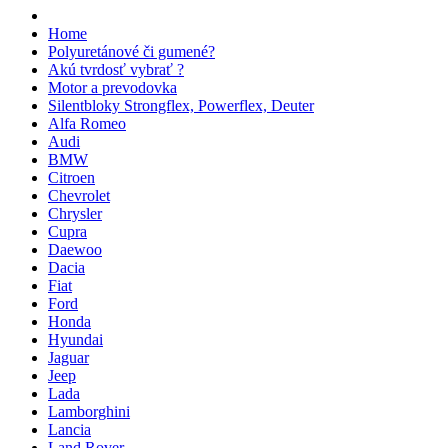
Home
Polyuretánové či gumené?
Akú tvrdosť vybrať ?
Motor a prevodovka
Silentbloky Strongflex, Powerflex, Deuter
Alfa Romeo
Audi
BMW
Citroen
Chevrolet
Chrysler
Cupra
Daewoo
Dacia
Fiat
Ford
Honda
Hyundai
Jaguar
Jeep
Lada
Lamborghini
Lancia
Land Rover