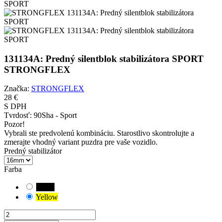
131134A: Predný silentblok stabilizátora SPORT
STRONGFLEX
Značka:
STRONGFLEX
28 €
S DPH
Tvrdosť:
90Sha - Sport
Pozor!
Vybrali ste predvolenú kombináciu. Starostlivo skontrolujte a
zmerajte vhodný variant puzdra pre vaše vozidlo.
Predný stabilizátor
Farba
Black
Yellow