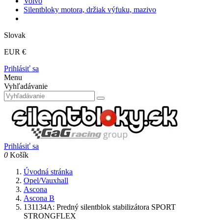
Volvo
Silentbloky motora, držiak výfuku, mazivo
Slovak
EUR €
Prihlásiť sa
Menu
Vyhľadávanie
Prihlásiť sa
0
Košík
Úvodná stránka
Opel/Vauxhall
Ascona
Ascona B
131134A: Predný silentblok stabilizátora SPORT
STRONGFLEX