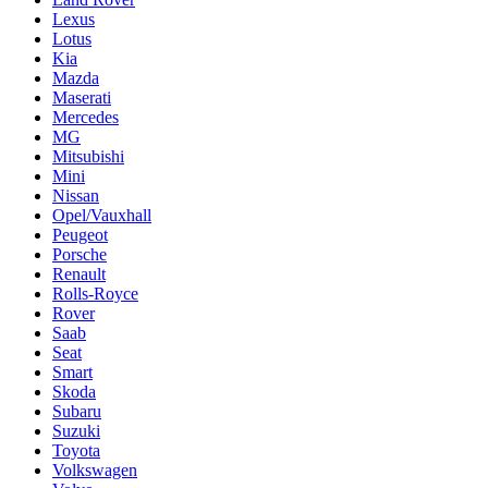
Lexus
Lotus
Kia
Mazda
Maserati
Mercedes
MG
Mitsubishi
Mini
Nissan
Opel/Vauxhall
Peugeot
Porsche
Renault
Rolls-Royce
Rover
Saab
Seat
Smart
Skoda
Subaru
Suzuki
Toyota
Volkswagen