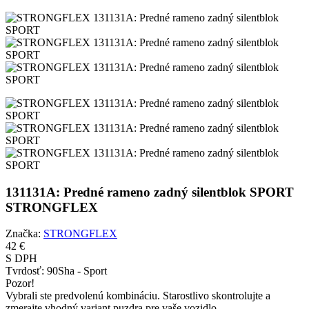
131131A: Predné rameno zadný silentblok SPORT
STRONGFLEX
Značka:
STRONGFLEX
42 €
S DPH
Tvrdosť:
90Sha - Sport
Pozor!
Vybrali ste predvolenú kombináciu. Starostlivo skontrolujte a
zmerajte vhodný variant puzdra pre vaše vozidlo.