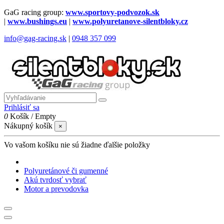
GaG racing group:
www.sportovy-podvozok.sk
|
www.bushings.eu
|
www.polyuretanove-silentbloky.cz
info@gag-racing.sk
|
0948 357 099
Prihlásiť sa
0
Košík
/
Empty
Nákupný košík
×
Vo vašom košíku nie sú žiadne ďalšie položky
Polyuretánové či gumenné
Akú tvrdosť vybrať
Motor a prevodovka