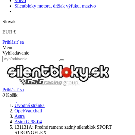
Volvo
Silentbloky motora, držiak výfuku, mazivo
Slovak
EUR €
Prihlásiť sa
Menu
Vyhľadávanie
Prihlásiť sa
0
Košík
Úvodná stránka
Opel/Vauxhall
Astra
Astra G 98-04
131131A: Predné rameno zadný silentblok SPORT
STRONGFLEX