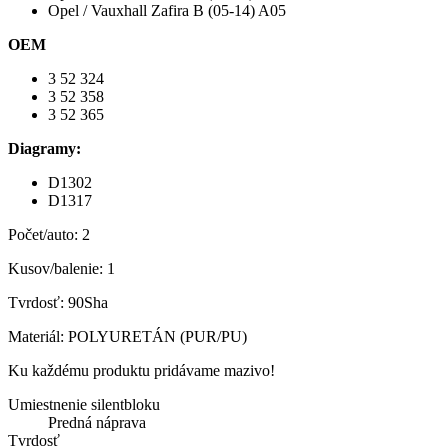
Opel / Vauxhall Zafira B (05-14) A05
OEM
3 52 324
3 52 358
3 52 365
Diagramy:
D1302
D1317
Počet/auto: 2
Kusov/balenie: 1
Tvrdosť: 90Sha
Materiál: POLYURETÁN (PUR/PU)
Ku každému produktu pridávame mazivo!
Umiestnenie silentbloku
Predná náprava
Tvrdosť