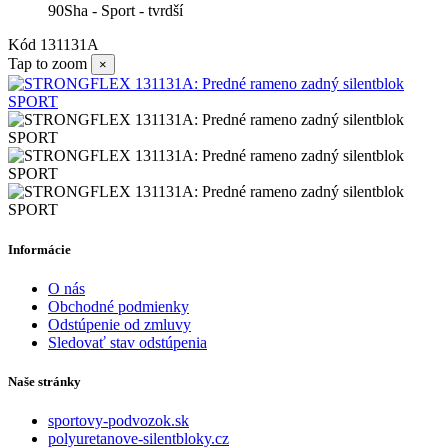
90Sha - Sport - tvrdší
Kód
131131A
Tap to zoom
×
Informácie
O nás
Obchodné podmienky
Odstúpenie od zmluvy
Sledovať stav odstúpenia
Naše stránky
sportovy-podvozok.sk
polyuretanove-silentbloky.cz