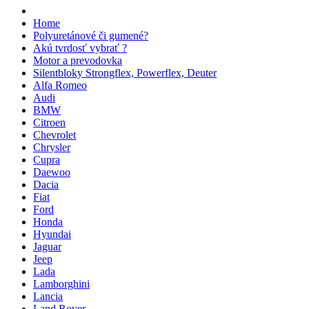
Home
Polyuretánové či gumené?
Akú tvrdosť vybrať ?
Motor a prevodovka
Silentbloky Strongflex, Powerflex, Deuter
Alfa Romeo
Audi
BMW
Citroen
Chevrolet
Chrysler
Cupra
Daewoo
Dacia
Fiat
Ford
Honda
Hyundai
Jaguar
Jeep
Lada
Lamborghini
Lancia
Land Rover