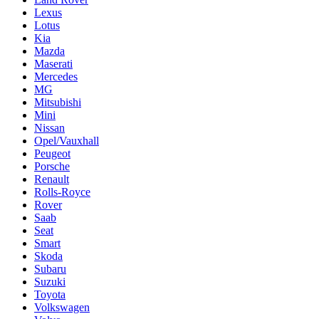
Lexus
Lotus
Kia
Mazda
Maserati
Mercedes
MG
Mitsubishi
Mini
Nissan
Opel/Vauxhall
Peugeot
Porsche
Renault
Rolls-Royce
Rover
Saab
Seat
Smart
Skoda
Subaru
Suzuki
Toyota
Volkswagen