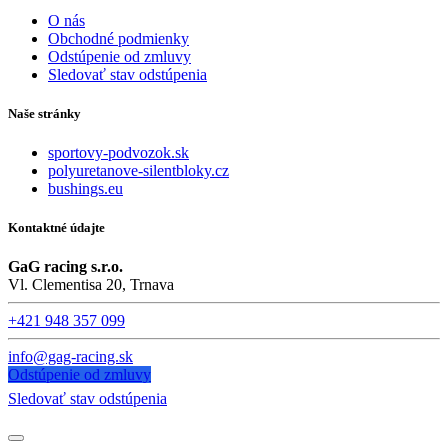
O nás
Obchodné podmienky
Odstúpenie od zmluvy
Sledovať stav odstúpenia
Naše stránky
sportovy-podvozok.sk
polyuretanove-silentbloky.cz
bushings.eu
Kontaktné údajte
GaG racing s.r.o.
Vl. Clementisa 20, Trnava
+421 948 357 099
info@gag-racing.sk
Odstúpenie od zmluvy
Sledovať stav odstúpenia