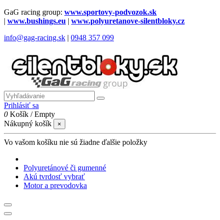
GaG racing group:
www.sportovy-podvozok.sk
|
www.bushings.eu
|
www.polyuretanove-silentbloky.cz
info@gag-racing.sk
|
0948 357 099
Prihlásiť sa
0
Košík
/
Empty
Nákupný košík
×
Vo vašom košíku nie sú žiadne ďalšie položky
Polyuretánové či gumenné
Akú tvrdosť vybrať
Motor a prevodovka