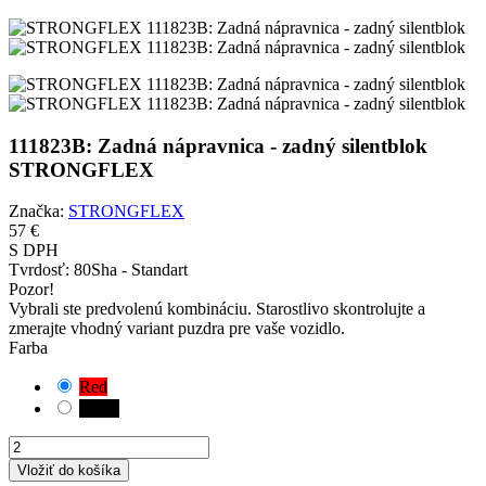
111823B: Zadná nápravnica - zadný silentblok
STRONGFLEX
Značka:
STRONGFLEX
57 €
S DPH
Tvrdosť:
80Sha - Standart
Pozor!
Vybrali ste predvolenú kombináciu. Starostlivo skontrolujte a
zmerajte vhodný variant puzdra pre vaše vozidlo.
Farba
Red
Black
Vložiť do košíka