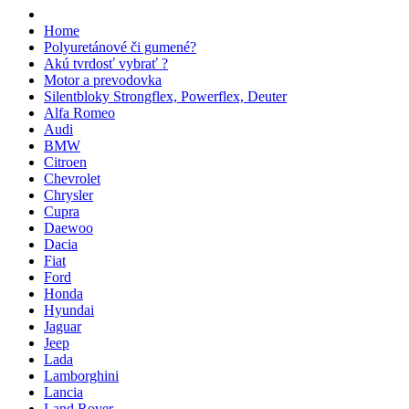
Home
Polyuretánové či gumené?
Akú tvrdosť vybrať ?
Motor a prevodovka
Silentbloky Strongflex, Powerflex, Deuter
Alfa Romeo
Audi
BMW
Citroen
Chevrolet
Chrysler
Cupra
Daewoo
Dacia
Fiat
Ford
Honda
Hyundai
Jaguar
Jeep
Lada
Lamborghini
Lancia
Land Rover