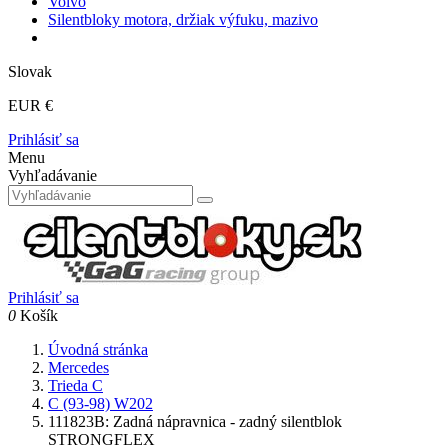
Volvo
Silentbloky motora, držiak výfuku, mazivo
Slovak
EUR €
Prihlásiť sa
Menu
Vyhľadávanie
Prihlásiť sa
0
Košík
Úvodná stránka
Mercedes
Trieda C
C (93-98) W202
111823B: Zadná nápravnica - zadný silentblok
STRONGFLEX