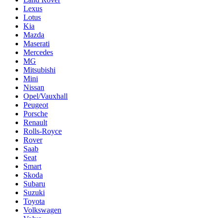
Lexus
Lotus
Kia
Mazda
Maserati
Mercedes
MG
Mitsubishi
Mini
Nissan
Opel/Vauxhall
Peugeot
Porsche
Renault
Rolls-Royce
Rover
Saab
Seat
Smart
Skoda
Subaru
Suzuki
Toyota
Volkswagen