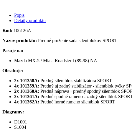
Popis
Detaily produktu
Kód:
106126A
Názov produktu:
Predné pruženie sada silentblokov SPORT
Pasuje na:
Mazda MX-5 / Miata Roadster I (89-98) NA
Obsahuje:
2x 101358A:
Predný silentblok stabilizátora SPORT
4x 101359A:
Predný aj zadný stabilizátor - silentblok tyčky 
2x 101360A:
Predná náprava - predný spodný silentblok SPO
2x 101361A:
Predné spodné rameno - zadný silentblok SPOR
4x 101362A:
Predné horné rameno silentblok SPORT
Diagramy:
D1001
S1004