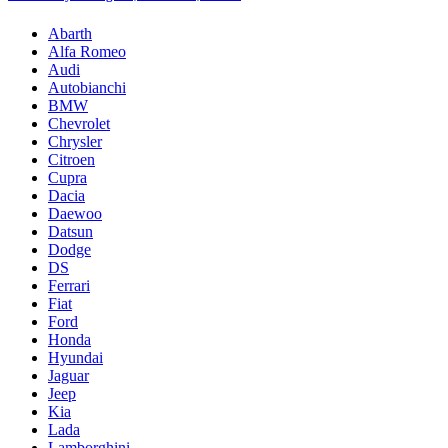
Abarth
Alfa Romeo
Audi
Autobianchi
BMW
Chevrolet
Chrysler
Citroen
Cupra
Dacia
Daewoo
Datsun
Dodge
DS
Ferrari
Fiat
Ford
Honda
Hyundai
Jaguar
Jeep
Kia
Lada
Lamborghini