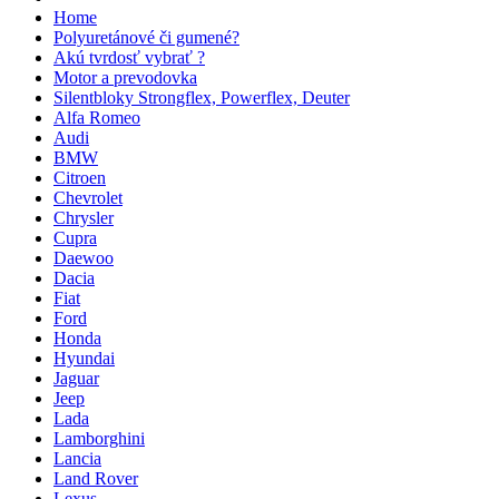
Home
Polyuretánové či gumené?
Akú tvrdosť vybrať ?
Motor a prevodovka
Silentbloky Strongflex, Powerflex, Deuter
Alfa Romeo
Audi
BMW
Citroen
Chevrolet
Chrysler
Cupra
Daewoo
Dacia
Fiat
Ford
Honda
Hyundai
Jaguar
Jeep
Lada
Lamborghini
Lancia
Land Rover
Lexus