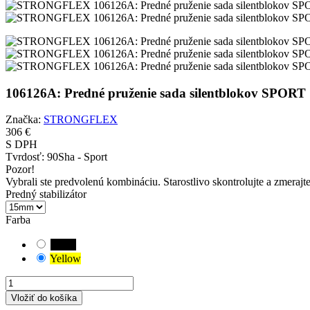
106126A: Predné pruženie sada silentblokov SP
Značka:
STRONGFLEX
306 €
S DPH
Tvrdosť:
90Sha - Sport
Pozor!
Vybrali ste predvolenú kombináciu. Starostlivo skontrolujte a zmerajt
Predný stabilizátor
Farba
Black
Yellow
Vložiť do košíka