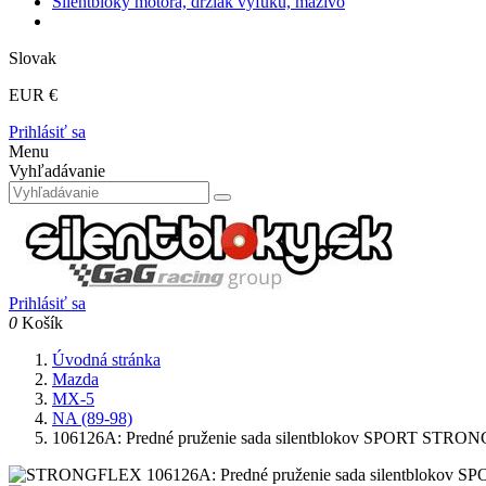
Silentbloky motora, držiak výfuku, mazivo
Slovak
EUR €
Prihlásiť sa
Menu
Vyhľadávanie
Prihlásiť sa
0
Košík
Úvodná stránka
Mazda
MX-5
NA (89-98)
106126A: Predné pruženie sada silentblokov SPORT STR