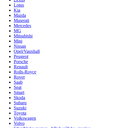
Lotus
Kia
Mazda
Maserati
Mercedes
MG
Mitsubishi
Mini
Nissan
Opel/Vauxhall
Peugeot
Porsche
Renault
Rolls-Royce
Rover
Saab
Seat
Smart
Skoda
Subaru
Suzuki
Toyota
Volkswagen
Volvo