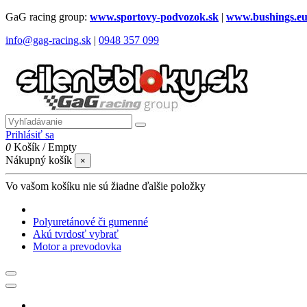
GaG racing group:
www.sportovy-podvozok.sk
|
www.bushings.e
info@gag-racing.sk
|
0948 357 099
Prihlásiť sa
0
Košík
/
Empty
Nákupný košík
×
Vo vašom košíku nie sú žiadne ďalšie položky
Polyuretánové či gumenné
Akú tvrdosť vybrať
Motor a prevodovka