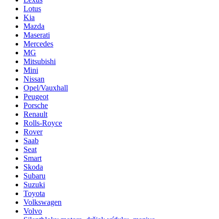
Lotus
Kia
Mazda
Maserati
Mercedes
MG
Mitsubishi
Mini
Nissan
Opel/Vauxhall
Peugeot
Porsche
Renault
Rolls-Royce
Rover
Saab
Seat
Smart
Skoda
Subaru
Suzuki
Toyota
Volkswagen
Volvo