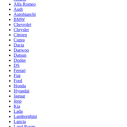
Alfa Romeo
Audi
Autobianchi
BMW
Chevrolet
Chrysler
Citroen
Cupra
Dacia
Daewoo
Datsun
Dodge
DS
Ferrari
Fiat
Ford
Honda
Hyundai
Jaguar
Jeep
Kia
Lada
Lamborghini
Lancia
Land Rover