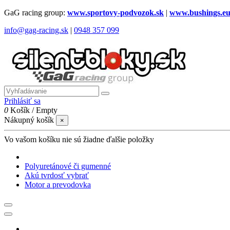
GaG racing group:
www.sportovy-podvozok.sk
|
www.bushings.e
info@gag-racing.sk
|
0948 357 099
Prihlásiť sa
0
Košík
/
Empty
Nákupný košík
×
Vo vašom košíku nie sú žiadne ďalšie položky
Polyuretánové či gumenné
Akú tvrdosť vybrať
Motor a prevodovka