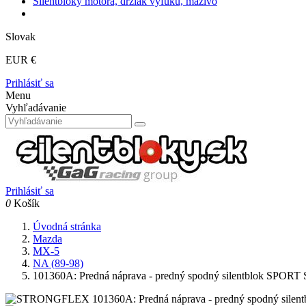
Silentbloky motora, držiak výfuku, mazivo
Slovak
EUR €
Prihlásiť sa
Menu
Vyhľadávanie
Prihlásiť sa
0
Košík
Úvodná stránka
Mazda
MX-5
NA (89-98)
101360A: Predná náprava - predný spodný silentblok SP