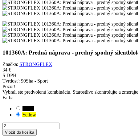
101360A: Predná náprava - predný spodný silen
Značka:
STRONGFLEX
34 €
S DPH
Tvrdosť:
90Sha - Sport
Pozor!
Vybrali ste predvolenú kombináciu. Starostlivo skontrolujte a zmerajt
Farba
Black
Yellow
Vložiť do košíka