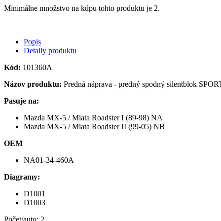
Minimálne množstvo na kúpu tohto produktu je 2.
Popis
Detaily produktu
Kód:
101360A
Názov produktu:
Predná náprava - predný spodný silentblok SPOR
Pasuje na:
Mazda MX-5 / Miata Roadster I (89-98) NA
Mazda MX-5 / Miata Roadster II (99-05) NB
OEM
NA01-34-460A
Diagramy:
D1001
D1003
Počet/auto: 2