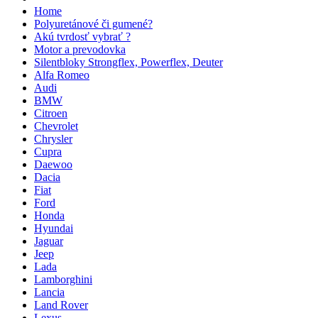
Home
Polyuretánové či gumené?
Akú tvrdosť vybrať ?
Motor a prevodovka
Silentbloky Strongflex, Powerflex, Deuter
Alfa Romeo
Audi
BMW
Citroen
Chevrolet
Chrysler
Cupra
Daewoo
Dacia
Fiat
Ford
Honda
Hyundai
Jaguar
Jeep
Lada
Lamborghini
Lancia
Land Rover
Lexus