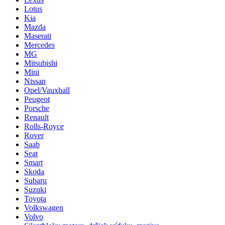
Lotus
Kia
Mazda
Maserati
Mercedes
MG
Mitsubishi
Mini
Nissan
Opel/Vauxhall
Peugeot
Porsche
Renault
Rolls-Royce
Rover
Saab
Seat
Smart
Skoda
Subaru
Suzuki
Toyota
Volkswagen
Volvo