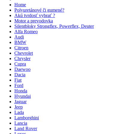
Home
Polyuretánové či gumené?
Akú tvrdosť vybrať ?
Motor a prevodovka
Silentbloky Strongflex, Powerflex, Deuter
Alfa Romeo
Audi
BMW
Citroen
Chevrolet
Chrysler
Cupra
Daewoo
Dacia
Fiat
Ford
Honda
Hyundai
Jaguar
Jeep
Lada
Lamborghini
Lancia
Land Rover
Lexus