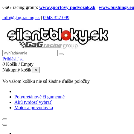
GaG racing group:
www.sportovy-podvozok.sk
|
www.bushings.e
info@gag-racing.sk
|
0948 357 099
Prihlásiť sa
0
Košík
/
Empty
Nákupný košík
×
Vo vašom košíku nie sú žiadne ďalšie položky
Polyuretánové či gumenné
Akú tvrdosť vybrať
Motor a prevodovka