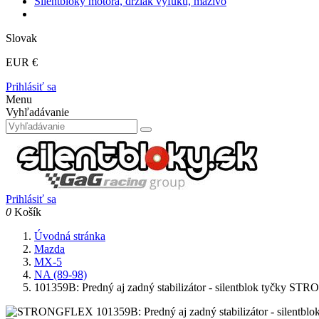
Silentbloky motora, držiak výfuku, mazivo
Slovak
EUR €
Prihlásiť sa
Menu
Vyhľadávanie
Prihlásiť sa
0
Košík
Úvodná stránka
Mazda
MX-5
NA (89-98)
101359B: Predný aj zadný stabilizátor - silentblok tyčky 