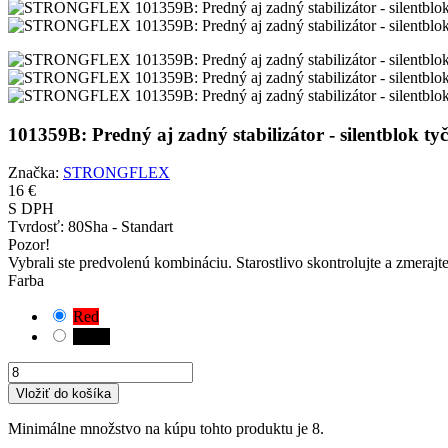
101359B: Predný aj zadný stabilizátor - silentblo
Značka:
STRONGFLEX
16 €
S DPH
Tvrdosť:
80Sha - Standart
Pozor!
Vybrali ste predvolenú kombináciu. Starostlivo skontrolujte a zmerajt
Farba
Red
Black
Vložiť do košíka
Minimálne množstvo na kúpu tohto produktu je 8.