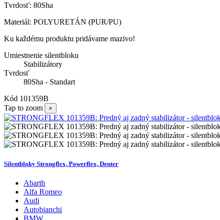
Tvrdosť: 80Sha
Materiál: POLYURETÁN (PUR/PU)
Ku každému produktu pridávame mazivo!
Umiestnenie silentbloku
Stabilizátory
Tvrdosť
80Sha - Standart
Kód
101359B
Tap to zoom
×
Silentbloky Strongflex, Powerflex, Deuter
Abarth
Alfa Romeo
Audi
Autobianchi
BMW