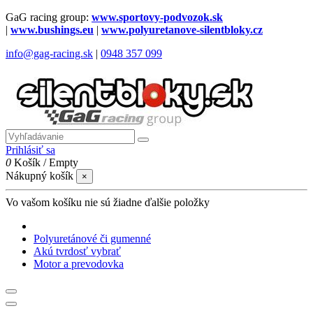
GaG racing group:
www.sportovy-podvozok.sk
|
www.bushings.eu
|
www.polyuretanove-silentbloky.cz
info@gag-racing.sk
|
0948 357 099
Prihlásiť sa
0
Košík
/
Empty
Nákupný košík
×
Vo vašom košíku nie sú žiadne ďalšie položky
Polyuretánové či gumenné
Akú tvrdosť vybrať
Motor a prevodovka