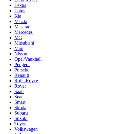
Lexus
Lotus
Kia
Mazda
Maserati
Mercedes
MG
Mitsubishi
Mini
Nissan
Opel/Vauxhall
Peugeot
Porsche
Renault
Rolls-Royce
Rover
Saab
Seat
Smart
Skoda
Subaru
Suzuki
Toyota
Volkswagen