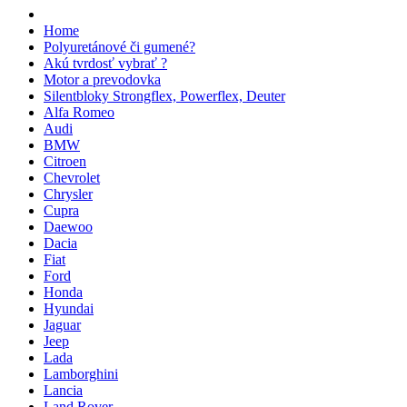
Home
Polyuretánové či gumené?
Akú tvrdosť vybrať ?
Motor a prevodovka
Silentbloky Strongflex, Powerflex, Deuter
Alfa Romeo
Audi
BMW
Citroen
Chevrolet
Chrysler
Cupra
Daewoo
Dacia
Fiat
Ford
Honda
Hyundai
Jaguar
Jeep
Lada
Lamborghini
Lancia
Land Rover