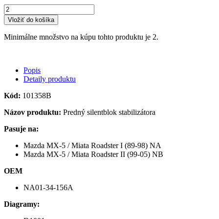
Vložiť do košíka
Minimálne množstvo na kúpu tohto produktu je 2.
Popis
Detaily produktu
Kód:
101358B
Názov produktu:
Predný silentblok stabilizátora
Pasuje na:
Mazda MX-5 / Miata Roadster I (89-98) NA
Mazda MX-5 / Miata Roadster II (99-05) NB
OEM
NA01-34-156A
Diagramy: