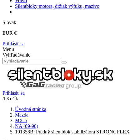
Volvo
Silentbloky motora, držiak výfuku, mazivo
Slovak
EUR €
Prihlásiť sa
Menu
Vyhľadávanie
Prihlásiť sa
0
Košík
Úvodná stránka
Mazda
MX-5
NA (89-98)
101358B: Predný silentblok stabilizátora STRONGFLEX