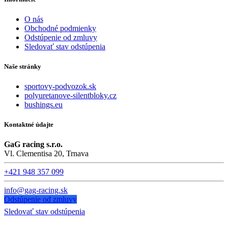
O nás
Obchodné podmienky
Odstúpenie od zmluvy
Sledovať stav odstúpenia
Naše stránky
sportovy-podvozok.sk
polyuretanove-silentbloky.cz
bushings.eu
Kontaktné údajte
GaG racing s.r.o.
Vl. Clementisa 20, Trnava
+421 948 357 099
info@gag-racing.sk
Odstúpenie od zmluvy
Sledovať stav odstúpenia