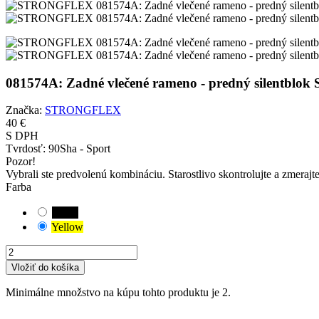
081574A: Zadné vlečené rameno - predný silent
Značka:
STRONGFLEX
40 €
S DPH
Tvrdosť:
90Sha - Sport
Pozor!
Vybrali ste predvolenú kombináciu. Starostlivo skontrolujte a zmerajt
Farba
Black
Yellow
Vložiť do košíka
Minimálne množstvo na kúpu tohto produktu je 2.