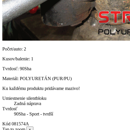
Počet/auto: 2
Kusov/balenie: 1
Tvrdosť: 90Sha
Materiál: POLYURETÁN (PUR/PU)
Ku každému produktu pridávame mazivo!
Umiestnenie silentbloku
Zadná náprava
Tvrdosť
90Sha - Sport - tvrdší
Kód
081574A
Tap to zoom
×