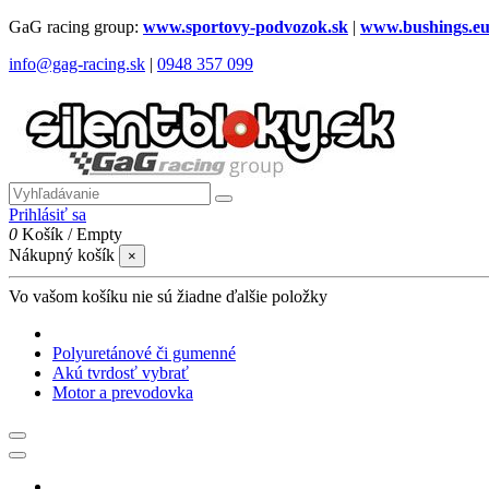
GaG racing group:
www.sportovy-podvozok.sk
|
www.bushings.e
info@gag-racing.sk
|
0948 357 099
Prihlásiť sa
0
Košík
/
Empty
Nákupný košík
×
Vo vašom košíku nie sú žiadne ďalšie položky
Polyuretánové či gumenné
Akú tvrdosť vybrať
Motor a prevodovka