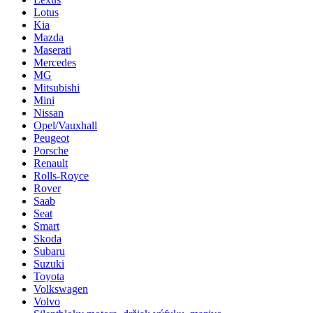
Lotus
Kia
Mazda
Maserati
Mercedes
MG
Mitsubishi
Mini
Nissan
Opel/Vauxhall
Peugeot
Porsche
Renault
Rolls-Royce
Rover
Saab
Seat
Smart
Skoda
Subaru
Suzuki
Toyota
Volkswagen
Volvo