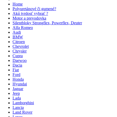
Home
Polyuretánové či gumené?
Akú tvrdosť vybrať ?
Motor a prevodovka
Silentbloky Strongflex, Powerflex, Deuter
Alfa Romeo
Audi
BMW
Citroen
Chevrolet
Chrysler
Cupra
Daewoo
Dacia
Fiat
Ford
Honda
Hyundai
Jaguar
Jeep
Lada
Lamborghini
Lancia
Land Rover
Lexus