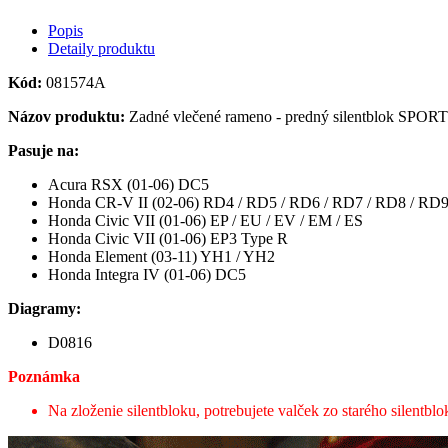
Popis
Detaily produktu
Kód:
081574A
Názov produktu:
Zadné vlečené rameno - predný silentblok SPORT
Pasuje na:
Acura RSX (01-06) DC5
Honda CR-V II (02-06) RD4 / RD5 / RD6 / RD7 / RD8 / RD
Honda Civic VII (01-06) EP / EU / EV / EM / ES
Honda Civic VII (01-06) EP3 Type R
Honda Element (03-11) YH1 / YH2
Honda Integra IV (01-06) DC5
Diagramy:
D0816
Poznámka
Na zloženie silentbloku, potrebujete valček zo starého silentblo