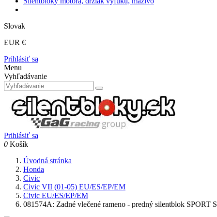
Silentbloky motora, držiak výfuku, mazivo
Slovak
EUR €
Prihlásiť sa
Menu
Vyhľadávanie
Prihlásiť sa
0
Košík
Úvodná stránka
Honda
Civic
Civic VII (01-05) EU/ES/EP/EM
Civic EU/ES/EP/EM
081574A: Zadné vlečené rameno - predný silentblok SPO