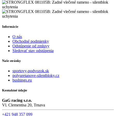
Informácie
O nás
Obchodné podmienky
Odstúpenie od zmluvy
Sledovať stav odstúpenia
Naše stránky
sportovy-podvozok.sk
polyuretanove-silentbloky.cz
bushings.eu
Kontaktné údajte
GaG racing s.r.o.
Vl. Clementisa 20, Trnava
+421 948 357 099