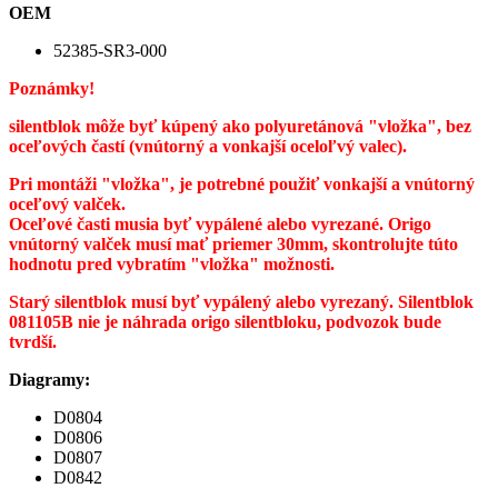
OEM
52385-SR3-000
Poznámky!
silentblok môže byť kúpený ako polyuretánová "vložka", bez
oceľových častí (vnútorný a vonkajší oceloľvý valec).
Pri montáži "vložka", je potrebné použiť vonkajší a vnútorný
oceľový valček.
Oceľové časti musia byť vypálené alebo vyrezané. Origo
vnútorný valček musí mať priemer 30mm, skontrolujte túto
hodnotu pred vybratím "vložka" možnosti.
Starý silentblok musí byť vypálený alebo vyrezaný. Silentblok
081105B nie je náhrada origo silentbloku, podvozok bude
tvrdší.
Diagramy:
D0804
D0806
D0807
D0842