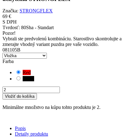
Značka:
STRONGFLEX
69 €
S DPH
Tvrdosť:
80Sha - Standart
Pozor!
Vybrali ste predvolenú kombináciu. Starostlivo skontrolujte a
zmerajte vhodný variant puzdra pre vaše vozidlo.
081105B
Farba
Red
Black
Vložiť do košíka
Minimálne množstvo na kúpu tohto produktu je 2.
Popis
Detaily produktu