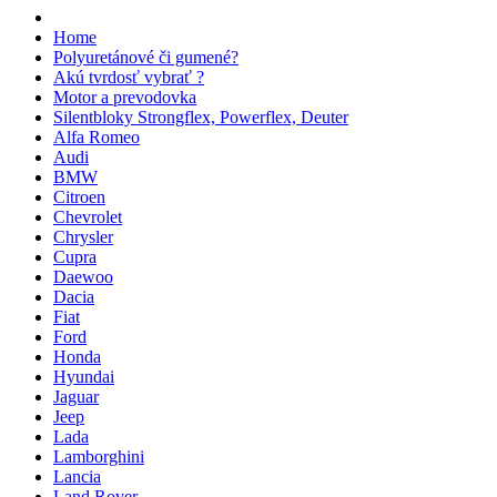
Home
Polyuretánové či gumené?
Akú tvrdosť vybrať ?
Motor a prevodovka
Silentbloky Strongflex, Powerflex, Deuter
Alfa Romeo
Audi
BMW
Citroen
Chevrolet
Chrysler
Cupra
Daewoo
Dacia
Fiat
Ford
Honda
Hyundai
Jaguar
Jeep
Lada
Lamborghini
Lancia
Land Rover