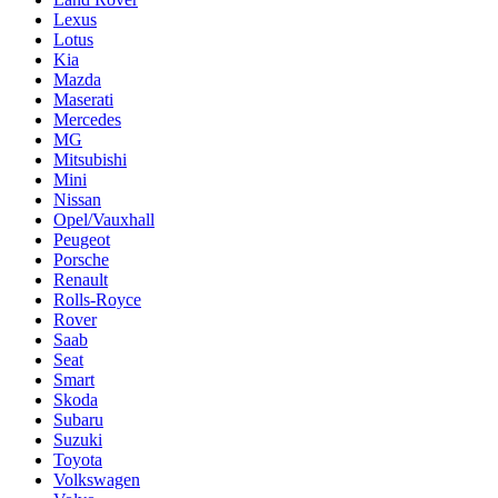
Lexus
Lotus
Kia
Mazda
Maserati
Mercedes
MG
Mitsubishi
Mini
Nissan
Opel/Vauxhall
Peugeot
Porsche
Renault
Rolls-Royce
Rover
Saab
Seat
Smart
Skoda
Subaru
Suzuki
Toyota
Volkswagen