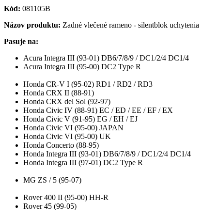
Kód:
081105B
Názov produktu:
Zadné vlečené rameno - silentblok uchytenia
Pasuje na:
Acura Integra III (93-01) DB6/7/8/9 / DC1/2/4 DC1/4
Acura Integra III (95-00) DC2 Type R
Honda CR-V I (95-02) RD1 / RD2 / RD3
Honda CRX II (88-91)
Honda CRX del Sol (92-97)
Honda Civic IV (88-91) EC / ED / EE / EF / EX
Honda Civic V (91-95) EG / EH / EJ
Honda Civic VI (95-00) JAPAN
Honda Civic VI (95-00) UK
Honda Concerto (88-95)
Honda Integra III (93-01) DB6/7/8/9 / DC1/2/4 DC1/4
Honda Integra III (97-01) DC2 Type R
MG ZS / 5 (95-07)
Rover 400 II (95-00) HH-R
Rover 45 (99-05)