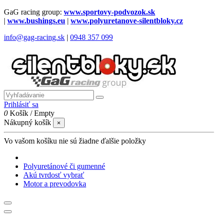
GaG racing group:
www.sportovy-podvozok.sk
|
www.bushings.eu
|
www.polyuretanove-silentbloky.cz
info@gag-racing.sk
|
0948 357 099
Prihlásiť sa
0
Košík
/
Empty
Nákupný košík
×
Vo vašom košíku nie sú žiadne ďalšie položky
Polyuretánové či gumenné
Akú tvrdosť vybrať
Motor a prevodovka