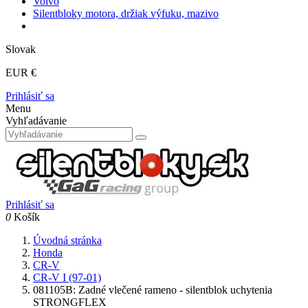
Volvo
Silentbloky motora, držiak výfuku, mazivo
Slovak
EUR €
Prihlásiť sa
Menu
Vyhľadávanie
Prihlásiť sa
0
Košík
Úvodná stránka
Honda
CR-V
CR-V I (97-01)
081105B: Zadné vlečené rameno - silentblok uchytenia
STRONGFLEX