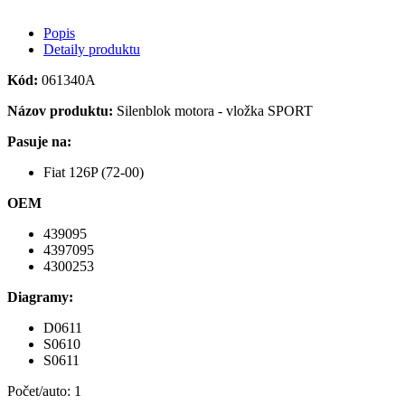
Popis
Detaily produktu
Kód:
061340A
Názov produktu:
Silenblok motora - vložka SPORT
Pasuje na:
Fiat 126P (72-00)
OEM
439095
4397095
4300253
Diagramy:
D0611
S0610
S0611
Počet/auto: 1