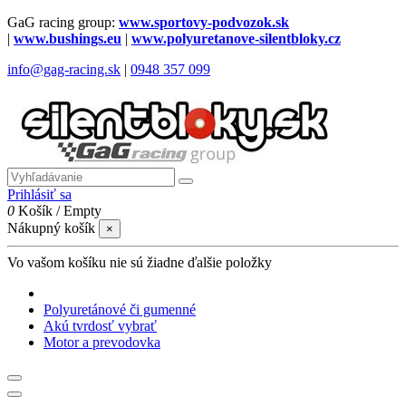
GaG racing group:
www.sportovy-podvozok.sk
|
www.bushings.eu
|
www.polyuretanove-silentbloky.cz
info@gag-racing.sk
|
0948 357 099
Prihlásiť sa
0
Košík
/
Empty
Nákupný košík
×
Vo vašom košíku nie sú žiadne ďalšie položky
Polyuretánové či gumenné
Akú tvrdosť vybrať
Motor a prevodovka