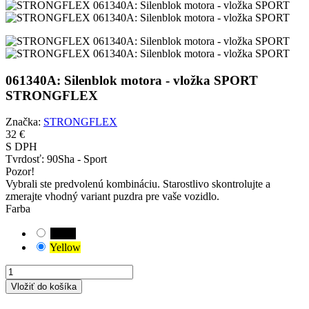
061340A: Silenblok motora - vložka SPORT
STRONGFLEX
Značka:
STRONGFLEX
32 €
S DPH
Tvrdosť:
90Sha - Sport
Pozor!
Vybrali ste predvolenú kombináciu. Starostlivo skontrolujte a
zmerajte vhodný variant puzdra pre vaše vozidlo.
Farba
Black
Yellow
Vložiť do košíka