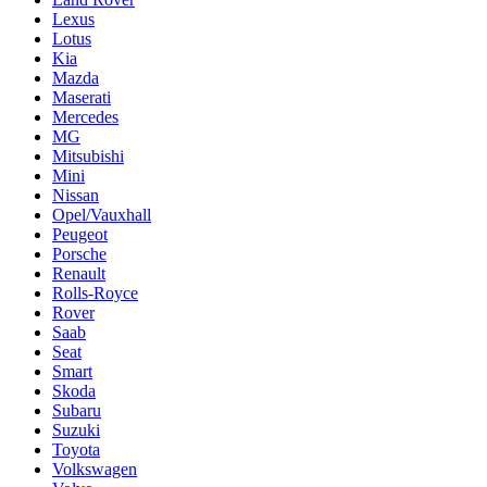
Lexus
Lotus
Kia
Mazda
Maserati
Mercedes
MG
Mitsubishi
Mini
Nissan
Opel/Vauxhall
Peugeot
Porsche
Renault
Rolls-Royce
Rover
Saab
Seat
Smart
Skoda
Subaru
Suzuki
Toyota
Volkswagen