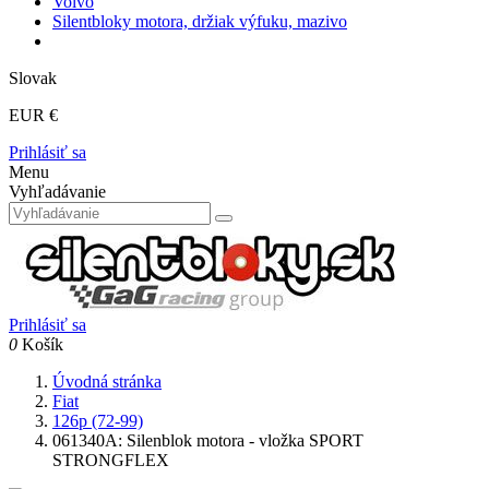
Volvo
Silentbloky motora, držiak výfuku, mazivo
Slovak
EUR €
Prihlásiť sa
Menu
Vyhľadávanie
Prihlásiť sa
0
Košík
Úvodná stránka
Fiat
126p (72-99)
061340A: Silenblok motora - vložka SPORT
STRONGFLEX