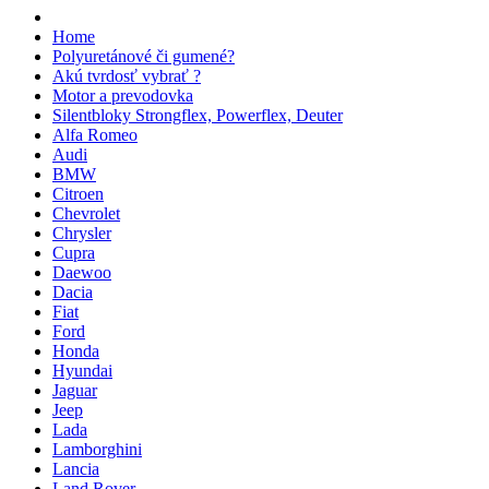
Home
Polyuretánové či gumené?
Akú tvrdosť vybrať ?
Motor a prevodovka
Silentbloky Strongflex, Powerflex, Deuter
Alfa Romeo
Audi
BMW
Citroen
Chevrolet
Chrysler
Cupra
Daewoo
Dacia
Fiat
Ford
Honda
Hyundai
Jaguar
Jeep
Lada
Lamborghini
Lancia
Land Rover