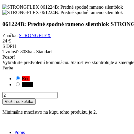
061224B: Predné spodné rameno silentblok STRO
Značka:
STRONGFLEX
24 €
S DPH
Tvrdosť:
80Sha - Standart
Pozor!
Vybrali ste predvolenú kombináciu. Starostlivo skontrolujte a zmerajt
Farba
Red
Black
Vložiť do košíka
Minimálne množstvo na kúpu tohto produktu je 2.
Popis