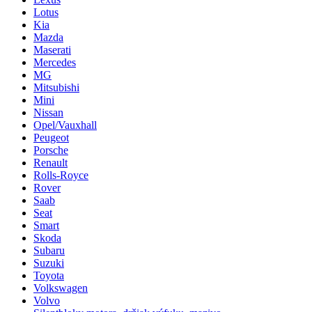
Lotus
Kia
Mazda
Maserati
Mercedes
MG
Mitsubishi
Mini
Nissan
Opel/Vauxhall
Peugeot
Porsche
Renault
Rolls-Royce
Rover
Saab
Seat
Smart
Skoda
Subaru
Suzuki
Toyota
Volkswagen
Volvo