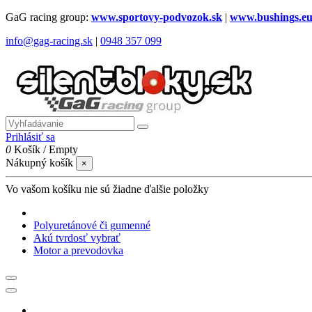
GaG racing group:
www.sportovy-podvozok.sk
|
www.bushings.e
info@gag-racing.sk
|
0948 357 099
Prihlásiť sa
0
Košík
/
Empty
Nákupný košík
×
Vo vašom košíku nie sú žiadne ďalšie položky
Polyuretánové či gumenné
Akú tvrdosť vybrať
Motor a prevodovka