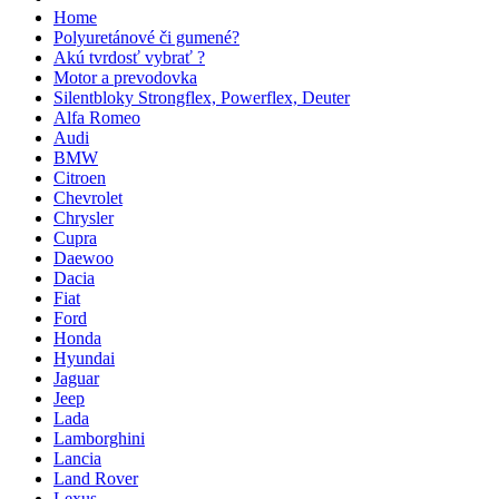
Home
Polyuretánové či gumené?
Akú tvrdosť vybrať ?
Motor a prevodovka
Silentbloky Strongflex, Powerflex, Deuter
Alfa Romeo
Audi
BMW
Citroen
Chevrolet
Chrysler
Cupra
Daewoo
Dacia
Fiat
Ford
Honda
Hyundai
Jaguar
Jeep
Lada
Lamborghini
Lancia
Land Rover
Lexus