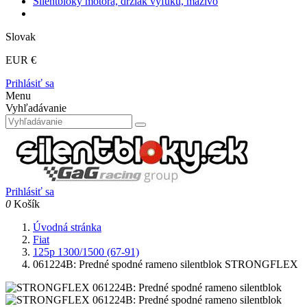
Silentbloky motora, držiak výfuku, mazivo
Slovak
EUR €
Prihlásiť sa
Menu
Vyhľadávanie
Prihlásiť sa
0
Košík
Úvodná stránka
Fiat
125p 1300/1500 (67-91)
061224B: Predné spodné rameno silentblok STRONGFLEX