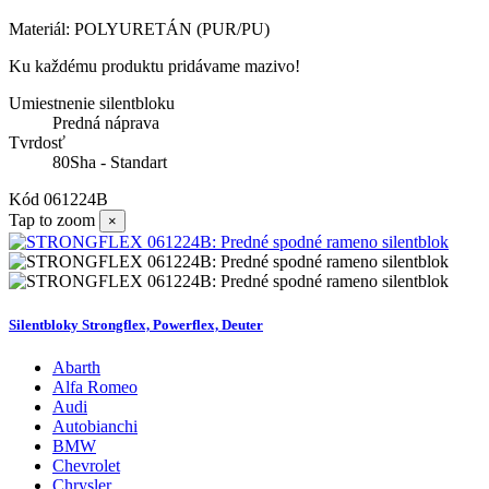
Materiál: POLYURETÁN (PUR/PU)
Ku každému produktu pridávame mazivo!
Umiestnenie silentbloku
Predná náprava
Tvrdosť
80Sha - Standart
Kód
061224B
Tap to zoom
×
Silentbloky Strongflex, Powerflex, Deuter
Abarth
Alfa Romeo
Audi
Autobianchi
BMW
Chevrolet
Chrysler