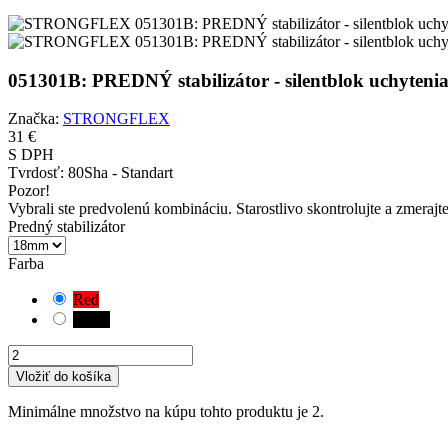
051301B: PREDNÝ stabilizátor - silentblok uchyt
Značka:
STRONGFLEX
31 €
S DPH
Tvrdosť:
80Sha - Standart
Pozor!
Vybrali ste predvolenú kombináciu. Starostlivo skontrolujte a zmerajt
Predný stabilizátor
Farba
Red
Black
Vložiť do košíka
Minimálne množstvo na kúpu tohto produktu je 2.