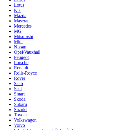
Lotus
Kia
Mazda
Maserati
Mercedes
MG
Mitsubishi
Mini
Nissan
Opel/Vauxhall
Peugeot
Porsche
Renault
Rolls-Royce
Rover
Saab
Seat
Smart
Skoda
Subaru
Suzuki
Toyota
Volkswagen
Volvo