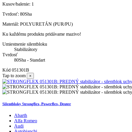
Kusov/balenie: 1
Tvrdosť: 80Sha
Materiál: POLYURETÁN (PUR/PU)
Ku každému produktu pridávame mazivo!
Umiestnenie silentbloku
Stabilizátory
Tvrdosť
80Sha - Standart
Kód
051301B
Tap to zoom
×
Silentbloky Strongflex, Powerflex, Deuter
Abarth
Alfa Romeo
Audi
Autobianchi