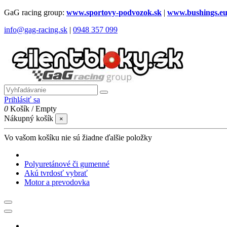
GaG racing group:
www.sportovy-podvozok.sk
|
www.bushings.e
info@gag-racing.sk
|
0948 357 099
Prihlásiť sa
0
Košík
/
Empty
Nákupný košík
×
Vo vašom košíku nie sú žiadne ďalšie položky
Polyuretánové či gumenné
Akú tvrdosť vybrať
Motor a prevodovka