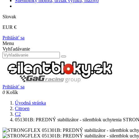
Silentbloky motora, držiak výfuku, mazivo
Slovak
EUR €
Prihlásiť sa
Menu
Vyhľadávanie
Prihlásiť sa
0
Košík
Úvodná stránka
Citroen
C2
051301B: PREDNÝ stabilizátor - silentblok uchytenia ST