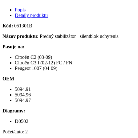
Popis
Detaily produktu
Kód:
051301B
Názov produktu:
Predný stabilizátor - silentblok uchytenia
Pasuje na:
Citroën C2 (03-09)
Citroën C3 I (02-12) FC / FN
Peugeot 1007 (04-09)
OEM
5094.91
5094.96
5094.97
Diagramy:
D0502
Počet/auto: 2