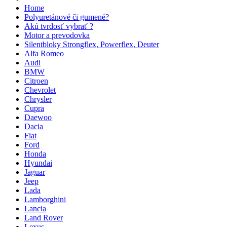
Home
Polyuretánové či gumené?
Akú tvrdosť vybrať ?
Motor a prevodovka
Silentbloky Strongflex, Powerflex, Deuter
Alfa Romeo
Audi
BMW
Citroen
Chevrolet
Chrysler
Cupra
Daewoo
Dacia
Fiat
Ford
Honda
Hyundai
Jaguar
Jeep
Lada
Lamborghini
Lancia
Land Rover
Lexus