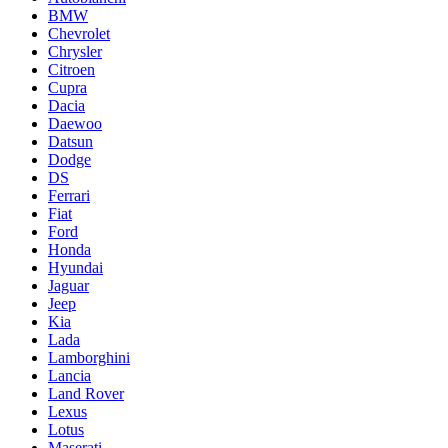
BMW
Chevrolet
Chrysler
Citroen
Cupra
Dacia
Daewoo
Datsun
Dodge
DS
Ferrari
Fiat
Ford
Honda
Hyundai
Jaguar
Jeep
Kia
Lada
Lamborghini
Lancia
Land Rover
Lexus
Lotus
Maserati