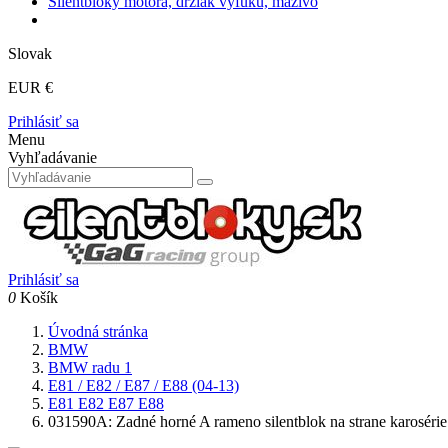
Silentbloky motora, držiak výfuku, mazivo
Slovak
EUR €
Prihlásiť sa
Menu
Vyhľadávanie
Prihlásiť sa
0
Košík
Úvodná stránka
BMW
BMW radu 1
E81 / E82 / E87 / E88 (04-13)
E81 E82 E87 E88
031590A: Zadné horné A rameno silentblok na strane kar