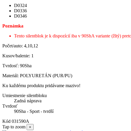
D0324
D0336
D0346
Poznámka
Tento silentblok je k dispozícií iba v 90ShA variante (žltý) pr
Počet/auto: 4,10,12
Kusov/balenie: 1
Tvrdosť: 90Sha
Materiál: POLYURETÁN (PUR/PU)
Ku každému produktu pridávame mazivo!
Umiestnenie silentbloku
Zadná náprava
Tvrdosť
90Sha - Sport - tvrdší
Kód
031590A
Tap to zoom
×