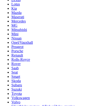
Lotus
Kia
Mazda
Maserati
Mercedes
MG
Mitsubishi
Mini
Nissan
Opel/Vauxhall
Peugeot
Porsche
Renault
Rolls-Royce
Rover
Saab
Seat
Smart
Skoda
Subaru
Suzuki
Toyota
Volkswagen
Volvo