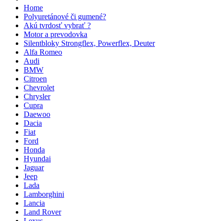
Home
Polyuretánové či gumené?
Akú tvrdosť vybrať ?
Motor a prevodovka
Silentbloky Strongflex, Powerflex, Deuter
Alfa Romeo
Audi
BMW
Citroen
Chevrolet
Chrysler
Cupra
Daewoo
Dacia
Fiat
Ford
Honda
Hyundai
Jaguar
Jeep
Lada
Lamborghini
Lancia
Land Rover
Lexus