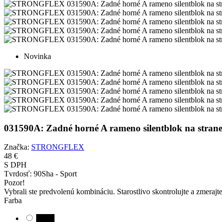
Novinka
031590A: Zadné horné A rameno silentblok na st
Značka:
STRONGFLEX
48 €
S DPH
Tvrdosť:
90Sha - Sport
Pozor!
Vybrali ste predvolenú kombináciu. Starostlivo skontrolujte a zmerajt
Farba
Black