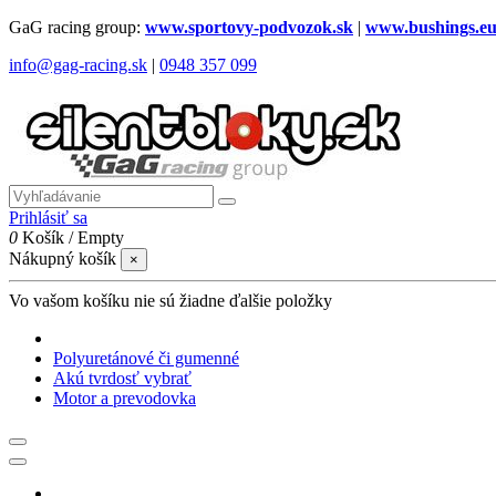
GaG racing group:
www.sportovy-podvozok.sk
|
www.bushings.e
info@gag-racing.sk
|
0948 357 099
Prihlásiť sa
0
Košík
/
Empty
Nákupný košík
×
Vo vašom košíku nie sú žiadne ďalšie položky
Polyuretánové či gumenné
Akú tvrdosť vybrať
Motor a prevodovka