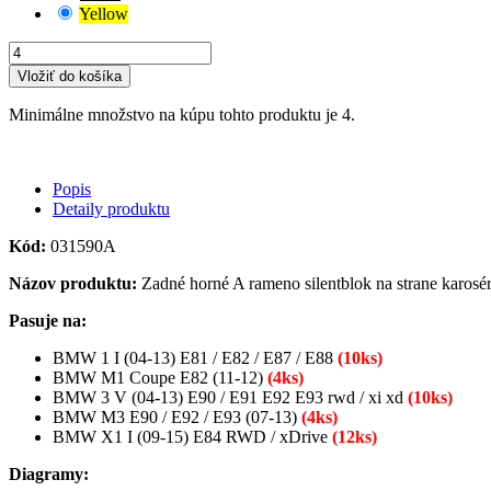
Yellow
Vložiť do košíka
Minimálne množstvo na kúpu tohto produktu je 4.
Popis
Detaily produktu
Kód:
031590A
Názov produktu:
Zadné horné A rameno silentblok na strane karos
Pasuje na:
BMW 1 I (04-13) E81 / E82 / E87 / E88
(10ks)
BMW M1 Coupe E82 (11-12)
(4ks)
BMW 3 V (04-13) E90 / E91 E92 E93 rwd / xi xd
(10ks)
BMW M3 E90 / E92 / E93 (07-13)
(4ks)
BMW X1 I (09-15) E84 RWD / xDrive
(12ks)
Diagramy: