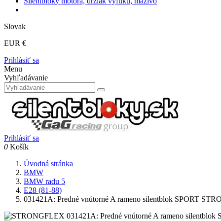
Silentbloky motora, držiak výfuku, mazivo
Slovak
EUR €
Prihlásiť sa
Menu
Vyhľadávanie
Prihlásiť sa
0
Košík
Úvodná stránka
BMW
BMW radu 5
E28 (81-88)
031421A: Predné vnútorné A rameno silentblok SPORT S