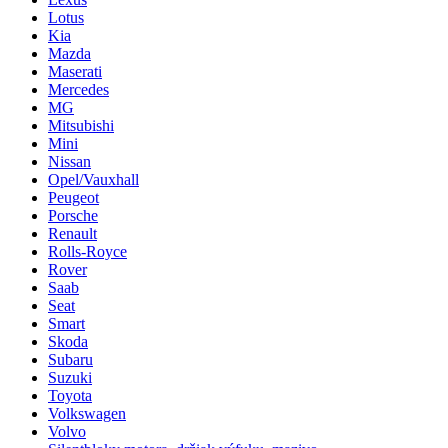
Lotus
Kia
Mazda
Maserati
Mercedes
MG
Mitsubishi
Mini
Nissan
Opel/Vauxhall
Peugeot
Porsche
Renault
Rolls-Royce
Rover
Saab
Seat
Smart
Skoda
Subaru
Suzuki
Toyota
Volkswagen
Volvo