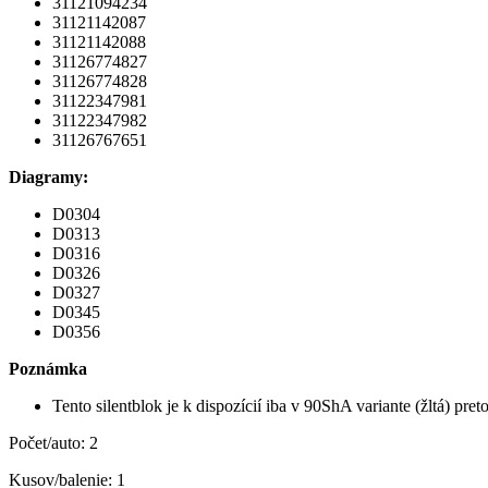
31121094234
31121142087
31121142088
31126774827
31126774828
31122347981
31122347982
31126767651
Diagramy:
D0304
D0313
D0316
D0326
D0327
D0345
D0356
Poznámka
Tento silentblok je k dispozícií iba v 90ShA variante (žltá) pr
Počet/auto: 2
Kusov/balenie: 1