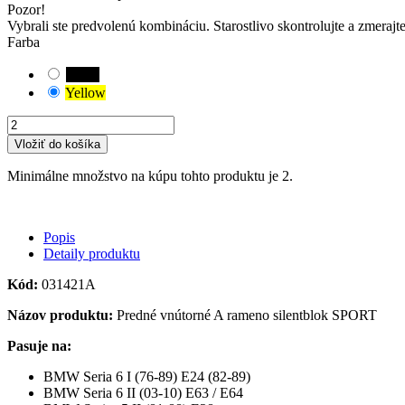
Pozor!
Vybrali ste predvolenú kombináciu. Starostlivo skontrolujte a zmerajt
Farba
Black
Yellow
Vložiť do košíka
Minimálne množstvo na kúpu tohto produktu je 2.
Popis
Detaily produktu
Kód:
031421A
Názov produktu:
Predné vnútorné A rameno silentblok SPORT
Pasuje na:
BMW Seria 6 I (76-89) E24 (82-89)
BMW Seria 6 II (03-10) E63 / E64