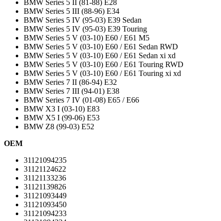
BMW Series 5 II (81-88) E28
BMW Series 5 III (88-96) E34
BMW Series 5 IV (95-03) E39 Sedan
BMW Series 5 IV (95-03) E39 Touring
BMW Series 5 V (03-10) E60 / E61 M5
BMW Series 5 V (03-10) E60 / E61 Sedan RWD
BMW Series 5 V (03-10) E60 / E61 Sedan xi xd
BMW Series 5 V (03-10) E60 / E61 Touring RWD
BMW Series 5 V (03-10) E60 / E61 Touring xi xd
BMW Series 7 II (86-94) E32
BMW Series 7 III (94-01) E38
BMW Series 7 IV (01-08) E65 / E66
BMW X3 I (03-10) E83
BMW X5 I (99-06) E53
BMW Z8 (99-03) E52
OEM
31121094235
31121124622
31121133236
31121139826
31121093449
31121093450
31121094233