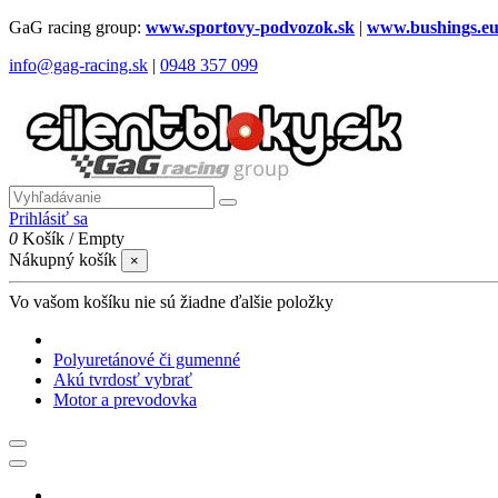
GaG racing group:
www.sportovy-podvozok.sk
|
www.bushings.e
info@gag-racing.sk
|
0948 357 099
Prihlásiť sa
0
Košík
/
Empty
Nákupný košík
×
Vo vašom košíku nie sú žiadne ďalšie položky
Polyuretánové či gumenné
Akú tvrdosť vybrať
Motor a prevodovka