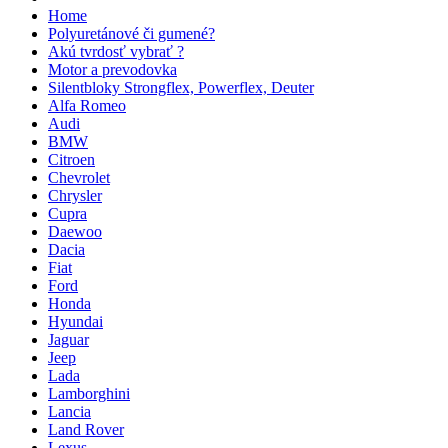
Home
Polyuretánové či gumené?
Akú tvrdosť vybrať ?
Motor a prevodovka
Silentbloky Strongflex, Powerflex, Deuter
Alfa Romeo
Audi
BMW
Citroen
Chevrolet
Chrysler
Cupra
Daewoo
Dacia
Fiat
Ford
Honda
Hyundai
Jaguar
Jeep
Lada
Lamborghini
Lancia
Land Rover
Lexus