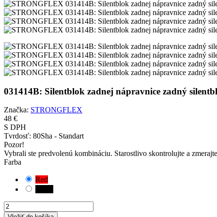
031414B: Silentblok zadnej nápravnice zadný sil
Značka:
STRONGFLEX
48 €
S DPH
Tvrdosť:
80Sha - Standart
Pozor!
Vybrali ste predvolenú kombináciu. Starostlivo skontrolujte a zmerajt
Farba
Red
Black
Vložiť do košíka