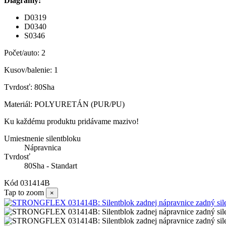
Diagramy:
D0319
D0340
S0346
Počet/auto: 2
Kusov/balenie: 1
Tvrdosť: 80Sha
Materiál: POLYURETÁN (PUR/PU)
Ku každému produktu pridávame mazivo!
Umiestnenie silentbloku
Nápravnica
Tvrdosť
80Sha - Standart
Kód
031414B
Tap to zoom
×