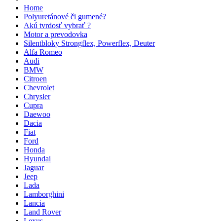
Home
Polyuretánové či gumené?
Akú tvrdosť vybrať ?
Motor a prevodovka
Silentbloky Strongflex, Powerflex, Deuter
Alfa Romeo
Audi
BMW
Citroen
Chevrolet
Chrysler
Cupra
Daewoo
Dacia
Fiat
Ford
Honda
Hyundai
Jaguar
Jeep
Lada
Lamborghini
Lancia
Land Rover
Lexus