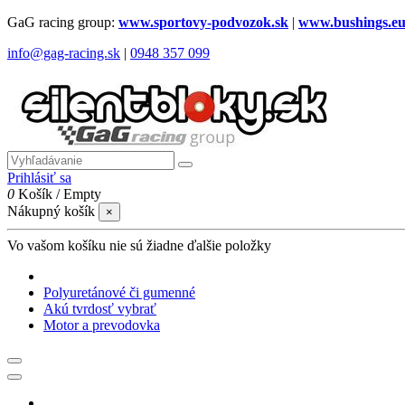
GaG racing group:
www.sportovy-podvozok.sk
|
www.bushings.e
info@gag-racing.sk
|
0948 357 099
Prihlásiť sa
0
Košík
/
Empty
Nákupný košík
×
Vo vašom košíku nie sú žiadne ďalšie položky
Polyuretánové či gumenné
Akú tvrdosť vybrať
Motor a prevodovka