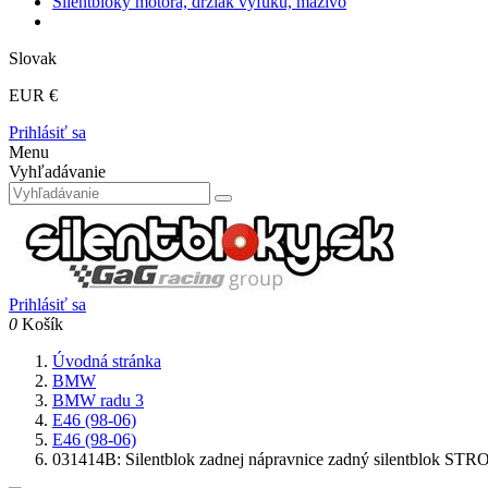
Silentbloky motora, držiak výfuku, mazivo
Slovak
EUR €
Prihlásiť sa
Menu
Vyhľadávanie
Prihlásiť sa
0
Košík
Úvodná stránka
BMW
BMW radu 3
E46 (98-06)
E46 (98-06)
031414B: Silentblok zadnej nápravnice zadný silentblok 