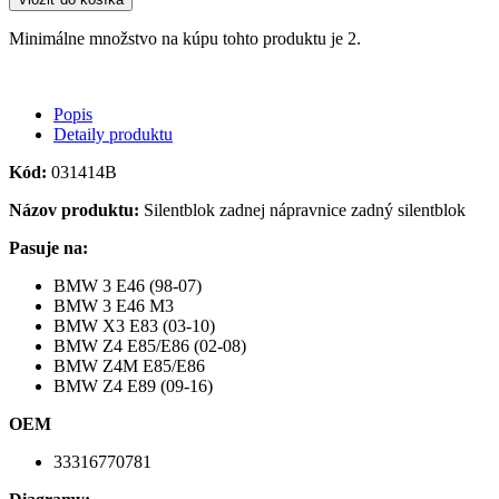
Minimálne množstvo na kúpu tohto produktu je 2.
Popis
Detaily produktu
Kód:
031414B
Názov produktu:
Silentblok zadnej nápravnice zadný silentblok
Pasuje na:
BMW 3 E46 (98-07)
BMW 3 E46 M3
BMW X3 E83 (03-10)
BMW Z4 E85/E86 (02-08)
BMW Z4M E85/E86
BMW Z4 E89 (09-16)
OEM
33316770781