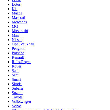
Lotus
Kia
Mazda
Maserati
Mercedes
MG
Mitsubishi
Mini
Nissan
Opel/Vauxhall
Peugeot
Porsche
Renault
Rolls-Royce
Rover
Saab
Seat
Smart
Skoda
Subaru
Suzuki
Toyota
Volkswagen
Volvo