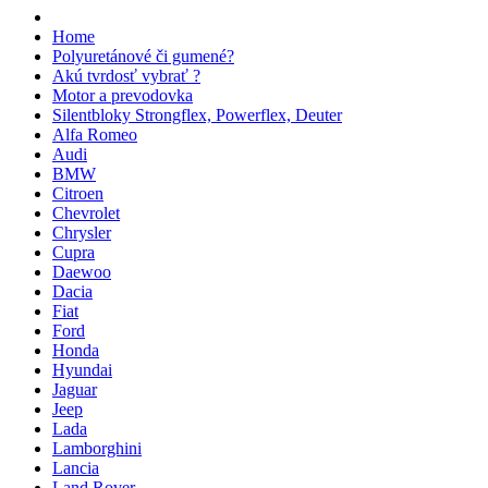
Home
Polyuretánové či gumené?
Akú tvrdosť vybrať ?
Motor a prevodovka
Silentbloky Strongflex, Powerflex, Deuter
Alfa Romeo
Audi
BMW
Citroen
Chevrolet
Chrysler
Cupra
Daewoo
Dacia
Fiat
Ford
Honda
Hyundai
Jaguar
Jeep
Lada
Lamborghini
Lancia
Land Rover