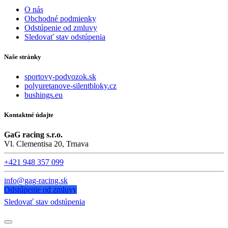
O nás
Obchodné podmienky
Odstúpenie od zmluvy
Sledovať stav odstúpenia
Naše stránky
sportovy-podvozok.sk
polyuretanove-silentbloky.cz
bushings.eu
Kontaktné údajte
GaG racing s.r.o.
Vl. Clementisa 20, Trnava
+421 948 357 099
info@gag-racing.sk
Odstúpenie od zmluvy
Sledovať stav odstúpenia