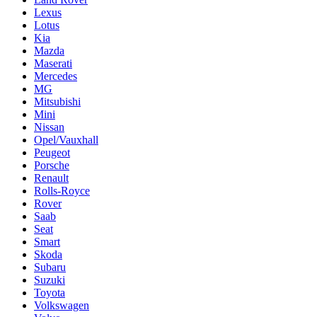
Lexus
Lotus
Kia
Mazda
Maserati
Mercedes
MG
Mitsubishi
Mini
Nissan
Opel/Vauxhall
Peugeot
Porsche
Renault
Rolls-Royce
Rover
Saab
Seat
Smart
Skoda
Subaru
Suzuki
Toyota
Volkswagen