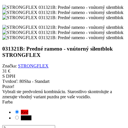
031321B: Predné rameno - vnútorný silentblok
STRONGFLEX
Značka:
STRONGFLEX
31 €
S DPH
Tvrdosť:
80Sha - Standart
Pozor!
Vybrali ste predvolenú kombináciu. Starostlivo skontrolujte a
zmerajte vhodný variant puzdra pre vaše vozidlo.
Farba
Red
Black