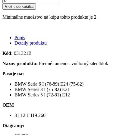
Vložiť do košíka
Minimálne množstvo na kúpu tohto produktu je 2.
Popis
Detaily produktu
Kód:
031321B
Názov produktu:
Predné rameno - vnútorný silentblok
Pasuje na:
BMW Seria 6 I (76-89) E24 (75-82)
BMW Series 3 I (75-82) E21
BMW Series 5 I (72-81) E12
OEM
31 12 1 119 260
Diagramy: