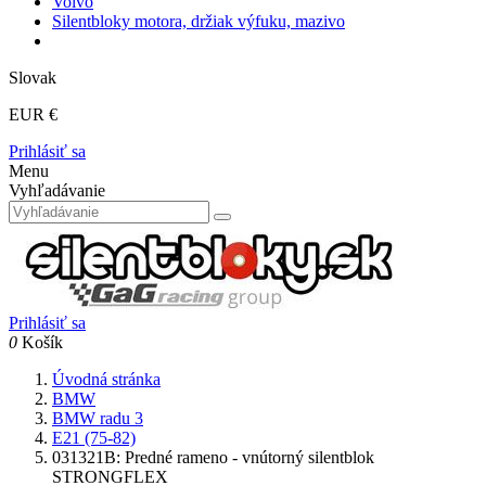
Volvo
Silentbloky motora, držiak výfuku, mazivo
Slovak
EUR €
Prihlásiť sa
Menu
Vyhľadávanie
Prihlásiť sa
0
Košík
Úvodná stránka
BMW
BMW radu 3
E21 (75-82)
031321B: Predné rameno - vnútorný silentblok
STRONGFLEX