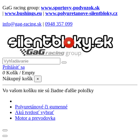
GaG racing group:
www.sportovy-podvozok.sk
|
www.bushings.eu
|
www.polyuretanove-silentbloky.cz
info@gag-racing.sk
|
0948 357 099
Prihlásiť sa
0
Košík
/
Empty
Nákupný košík
×
Vo vašom košíku nie sú žiadne ďalšie položky
Polyuretánové či gumenné
Akú tvrdosť vybrať
Motor a prevodovka