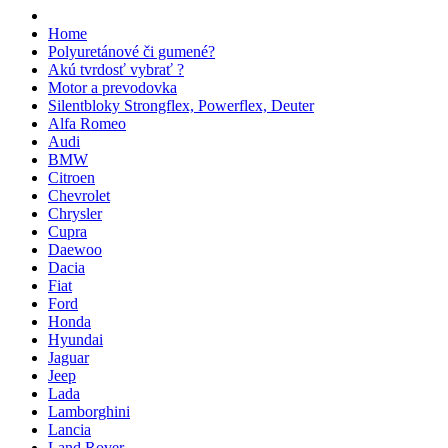
Home
Polyuretánové či gumené?
Akú tvrdosť vybrať ?
Motor a prevodovka
Silentbloky Strongflex, Powerflex, Deuter
Alfa Romeo
Audi
BMW
Citroen
Chevrolet
Chrysler
Cupra
Daewoo
Dacia
Fiat
Ford
Honda
Hyundai
Jaguar
Jeep
Lada
Lamborghini
Lancia
Land Rover