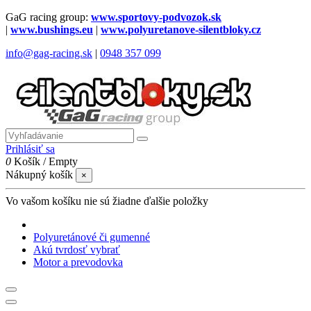
GaG racing group:
www.sportovy-podvozok.sk
|
www.bushings.eu
|
www.polyuretanove-silentbloky.cz
info@gag-racing.sk
|
0948 357 099
Prihlásiť sa
0
Košík
/
Empty
Nákupný košík
×
Vo vašom košíku nie sú žiadne ďalšie položky
Polyuretánové či gumenné
Akú tvrdosť vybrať
Motor a prevodovka