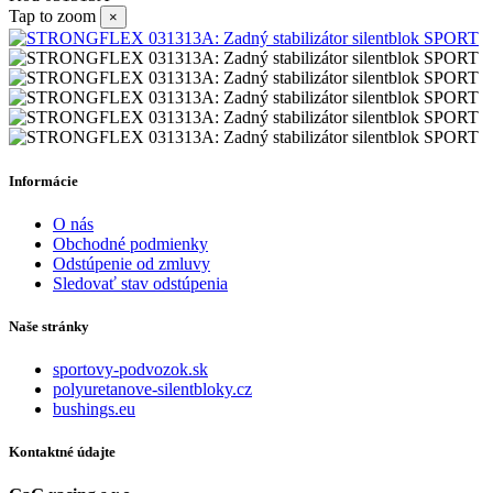
Tap to zoom
×
Informácie
O nás
Obchodné podmienky
Odstúpenie od zmluvy
Sledovať stav odstúpenia
Naše stránky
sportovy-podvozok.sk
polyuretanove-silentbloky.cz
bushings.eu
Kontaktné údajte