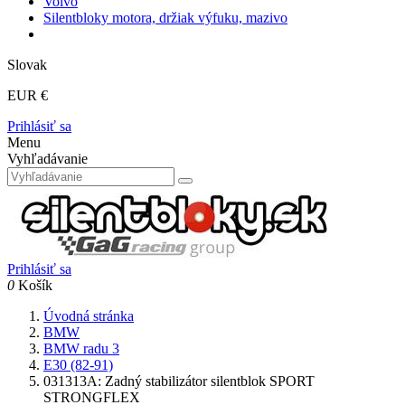
Volvo
Silentbloky motora, držiak výfuku, mazivo
Slovak
EUR €
Prihlásiť sa
Menu
Vyhľadávanie
Prihlásiť sa
0
Košík
Úvodná stránka
BMW
BMW radu 3
E30 (82-91)
031313A: Zadný stabilizátor silentblok SPORT
STRONGFLEX