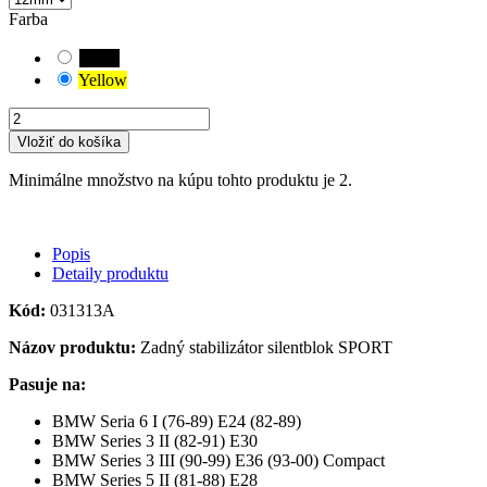
Farba
Black
Yellow
Vložiť do košíka
Minimálne množstvo na kúpu tohto produktu je 2.
Popis
Detaily produktu
Kód:
031313A
Názov produktu:
Zadný stabilizátor silentblok SPORT
Pasuje na:
BMW Seria 6 I (76-89) E24 (82-89)
BMW Series 3 II (82-91) E30
BMW Series 3 III (90-99) E36 (93-00) Compact
BMW Series 5 II (81-88) E28