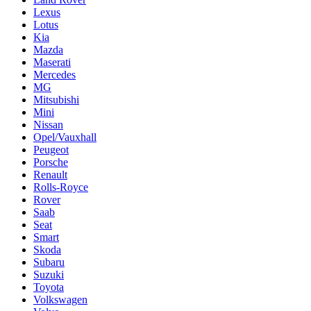
Lexus
Lotus
Kia
Mazda
Maserati
Mercedes
MG
Mitsubishi
Mini
Nissan
Opel/Vauxhall
Peugeot
Porsche
Renault
Rolls-Royce
Rover
Saab
Seat
Smart
Skoda
Subaru
Suzuki
Toyota
Volkswagen