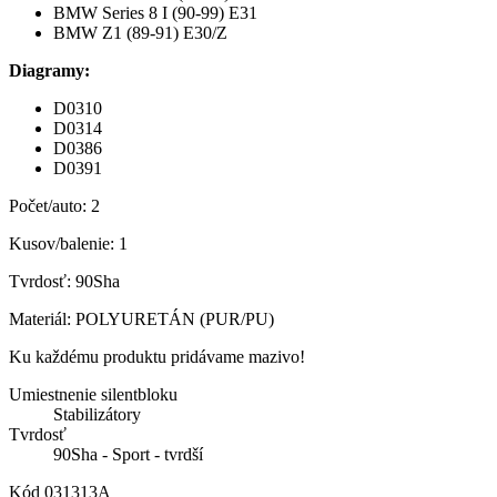
BMW Series 8 I (90-99) E31
BMW Z1 (89-91) E30/Z
Diagramy:
D0310
D0314
D0386
D0391
Počet/auto: 2
Kusov/balenie: 1
Tvrdosť: 90Sha
Materiál: POLYURETÁN (PUR/PU)
Ku každému produktu pridávame mazivo!
Umiestnenie silentbloku
Stabilizátory
Tvrdosť
90Sha - Sport - tvrdší
Kód
031313A