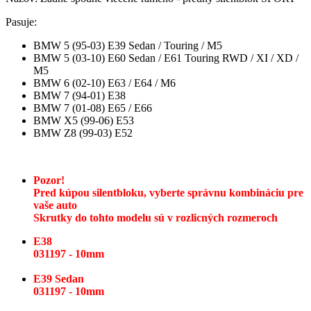
Pasuje:
BMW 5 (95-03) E39 Sedan / Touring / M5
BMW 5 (03-10) E60 Sedan / E61 Touring RWD / XI / XD /
M5
BMW 6 (02-10) E63 / E64 / M6
BMW 7 (94-01) E38
BMW 7 (01-08) E65 / E66
BMW X5 (99-06) E53
BMW Z8 (99-03) E52
Pozor!
Pred kúpou silentbloku, vyberte správnu kombináciu pre
vaše auto
Skrutky do tohto modelu sú v rozlicných rozmeroch
E38
031197 - 10mm
E39 Sedan
031197 - 10mm