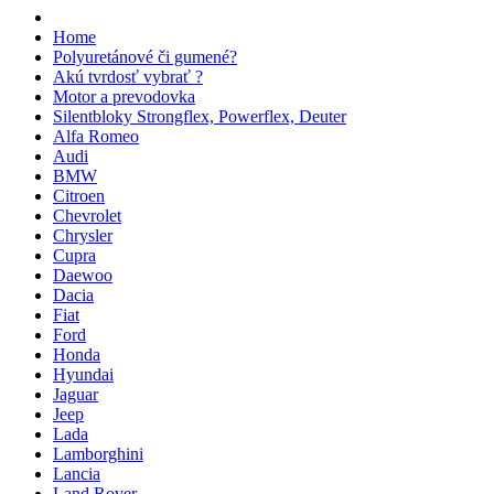
Home
Polyuretánové či gumené?
Akú tvrdosť vybrať ?
Motor a prevodovka
Silentbloky Strongflex, Powerflex, Deuter
Alfa Romeo
Audi
BMW
Citroen
Chevrolet
Chrysler
Cupra
Daewoo
Dacia
Fiat
Ford
Honda
Hyundai
Jaguar
Jeep
Lada
Lamborghini
Lancia
Land Rover