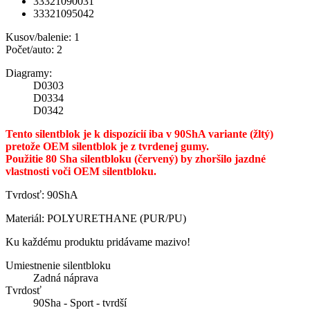
33321090031
33321095042
Kusov/balenie: 1
Počet/auto: 2
Diagramy:
D0303
D0334
D0342
Tento silentblok je k dispozícií iba v 90ShA variante (žltý)
pretože OEM silentblok je z tvrdenej gumy.
Použitie 80 Sha silentbloku (červený) by zhoršilo jazdné
vlastnosti voči OEM silentbloku.
Tvrdosť: 90ShA
Materiál: POLYURETHANE (PUR/PU)
Ku každému produktu pridávame mazivo!
Umiestnenie silentbloku
Zadná náprava
Tvrdosť
90Sha - Sport - tvrdší