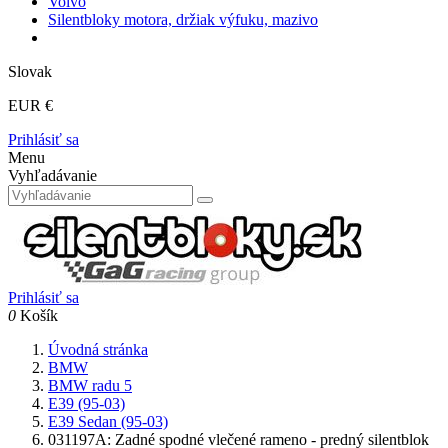
Volvo
Silentbloky motora, držiak výfuku, mazivo
Slovak
EUR €
Prihlásiť sa
Menu
Vyhľadávanie
Prihlásiť sa
0
Košík
Úvodná stránka
BMW
BMW radu 5
E39 (95-03)
E39 Sedan (95-03)
031197A: Zadné spodné vlečené rameno - predný silentblok