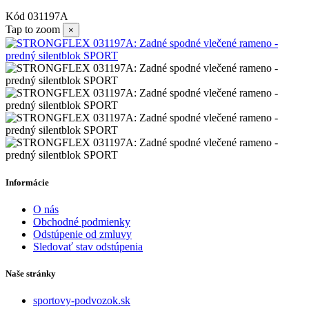
Kód
031197A
Tap to zoom
×
Informácie
O nás
Obchodné podmienky
Odstúpenie od zmluvy
Sledovať stav odstúpenia
Naše stránky
sportovy-podvozok.sk