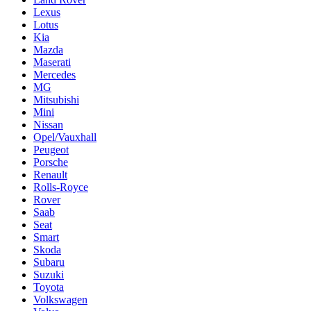
Lexus
Lotus
Kia
Mazda
Maserati
Mercedes
MG
Mitsubishi
Mini
Nissan
Opel/Vauxhall
Peugeot
Porsche
Renault
Rolls-Royce
Rover
Saab
Seat
Smart
Skoda
Subaru
Suzuki
Toyota
Volkswagen