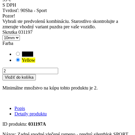
S DPH
Tvrdosť:
90Sha - Sport
Pozor!
Vybrali ste predvolenú kombináciu. Starostlivo skontrolujte a
zmerajte vhodný variant puzdra pre vaše vozidlo.
Skrutka 031197
Farba
Black
Yellow
Vložiť do košíka
Minimálne množstvo na kúpu tohto produktu je 2.
Popis
Detaily produktu
ID produktu:
031197A
Názov: Zadné spodné vlečené rameno - predný silentblok SPORT