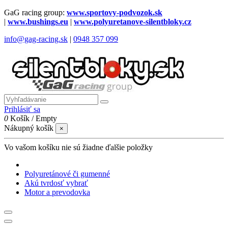
GaG racing group:
www.sportovy-podvozok.sk
|
www.bushings.eu
|
www.polyuretanove-silentbloky.cz
info@gag-racing.sk
|
0948 357 099
Prihlásiť sa
0
Košík
/
Empty
Nákupný košík
×
Vo vašom košíku nie sú žiadne ďalšie položky
Polyuretánové či gumenné
Akú tvrdosť vybrať
Motor a prevodovka