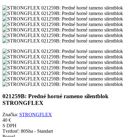
021259B: Predné horné rameno silentblok
STRONGFLEX
Značka:
STRONGFLEX
40 €
S DPH
Tvrdosť:
80Sha - Standart
Pozor!