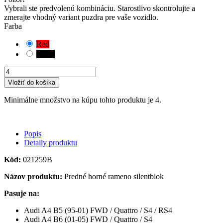
Vybrali ste predvolenú kombináciu. Starostlivo skontrolujte a
zmerajte vhodný variant puzdra pre vaše vozidlo.
Farba
Red
Black
Vložiť do košíka
Minimálne množstvo na kúpu tohto produktu je 4.
Popis
Detaily produktu
Kód:
021259B
Názov produktu:
Predné horné rameno silentblok
Pasuje na:
Audi A4 B5 (95-01) FWD / Quattro / S4 / RS4
Audi A4 B6 (01-05) FWD / Quattro / S4