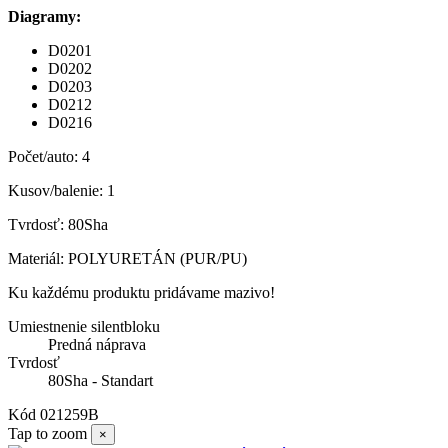
Diagramy:
D0201
D0202
D0203
D0212
D0216
Počet/auto: 4
Kusov/balenie: 1
Tvrdosť: 80Sha
Materiál: POLYURETÁN (PUR/PU)
Ku každému produktu pridávame mazivo!
Umiestnenie silentbloku
Predná náprava
Tvrdosť
80Sha - Standart
Kód
021259B
Tap to zoom
×