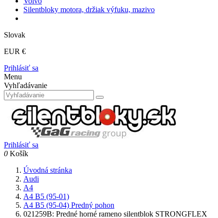
Volvo
Silentbloky motora, držiak výfuku, mazivo
Slovak
EUR €
Prihlásiť sa
Menu
Vyhľadávanie
Prihlásiť sa
0
Košík
Úvodná stránka
Audi
A4
A4 B5 (95-01)
A4 B5 (95-04) Predný pohon
021259B: Predné horné rameno silentblok STRONGFLEX