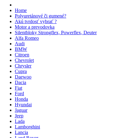
Home
Polyuretánové či gumené?
Akú tvrdosť vybrať ?
Motor a prevodovka
Silentbloky Strongflex, Powerflex, Deuter
Alfa Romeo
Audi
BMW
Citroen
Chevrolet
Chrysler
Cupra
Daewoo
Dacia
Fiat
Ford
Honda
Hyundai
Jaguar
Jeep
Lada
Lamborghini
Lancia
Land Rover