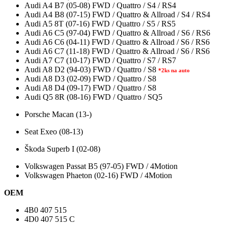
Audi A4 B7 (05-08) FWD / Quattro / S4 / RS4
Audi A4 B8 (07-15) FWD / Quattro & Allroad / S4 / RS4
Audi A5 8T (07-16) FWD / Quattro / S5 / RS5
Audi A6 C5 (97-04) FWD / Quattro & Allroad / S6 / RS6
Audi A6 C6 (04-11) FWD / Quattro & Allroad / S6 / RS6
Audi A6 C7 (11-18) FWD / Quattro & Allroad / S6 / RS6
Audi A7 C7 (10-17) FWD / Quattro / S7 / RS7
Audi A8 D2 (94-03) FWD / Quattro / S8
*2ks na auto
Audi A8 D3 (02-09) FWD / Quattro / S8
Audi A8 D4 (09-17) FWD / Quattro / S8
Audi Q5 8R (08-16) FWD / Quattro / SQ5
Porsche Macan (13-)
Seat Exeo (08-13)
Škoda Superb I (02-08)
Volkswagen Passat B5 (97-05) FWD / 4Motion
Volkswagen Phaeton (02-16) FWD / 4Motion
OEM
4B0 407 515
4D0 407 515 C