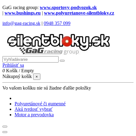
GaG racing group:
www.sportovy-podvozok.sk
|
www.bushings.eu
|
www.polyuretanove-silentbloky.cz
info@gag-racing.sk
|
0948 357 099
Prihlásiť sa
0
Košík
/
Empty
Nákupný košík
×
Vo vašom košíku nie sú žiadne ďalšie položky
Polyuretánové či gumenné
Akú tvrdosť vybrať
Motor a prevodovka