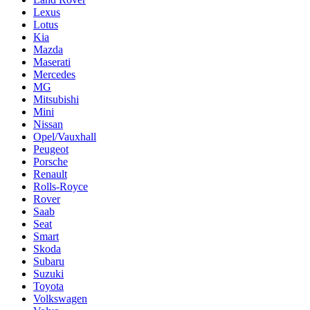
Lexus
Lotus
Kia
Mazda
Maserati
Mercedes
MG
Mitsubishi
Mini
Nissan
Opel/Vauxhall
Peugeot
Porsche
Renault
Rolls-Royce
Rover
Saab
Seat
Smart
Skoda
Subaru
Suzuki
Toyota
Volkswagen