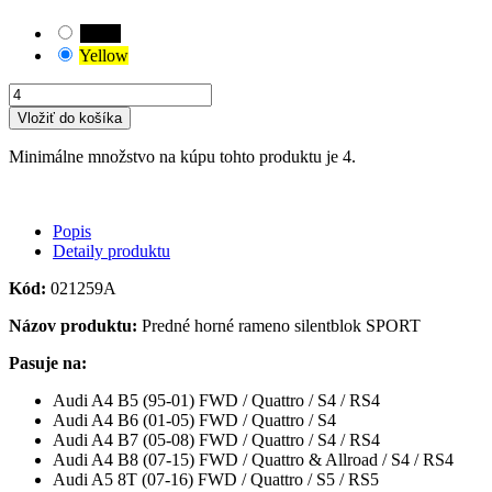
Black
Yellow
Vložiť do košíka
Minimálne množstvo na kúpu tohto produktu je 4.
Popis
Detaily produktu
Kód:
021259A
Názov produktu:
Predné horné rameno silentblok SPORT
Pasuje na:
Audi A4 B5 (95-01) FWD / Quattro / S4 / RS4
Audi A4 B6 (01-05) FWD / Quattro / S4
Audi A4 B7 (05-08) FWD / Quattro / S4 / RS4
Audi A4 B8 (07-15) FWD / Quattro & Allroad / S4 / RS4
Audi A5 8T (07-16) FWD / Quattro / S5 / RS5