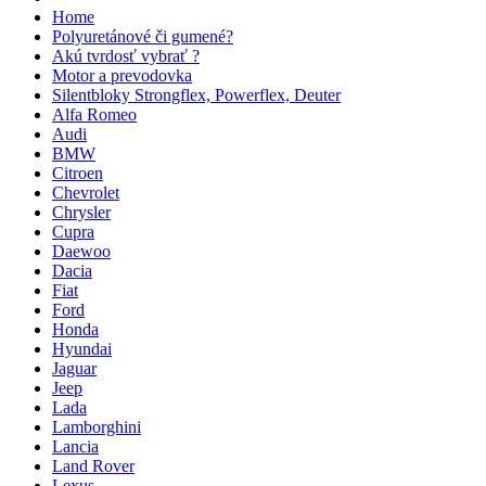
Home
Polyuretánové či gumené?
Akú tvrdosť vybrať ?
Motor a prevodovka
Silentbloky Strongflex, Powerflex, Deuter
Alfa Romeo
Audi
BMW
Citroen
Chevrolet
Chrysler
Cupra
Daewoo
Dacia
Fiat
Ford
Honda
Hyundai
Jaguar
Jeep
Lada
Lamborghini
Lancia
Land Rover
Lexus