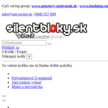
GaG racing group:
www.sportovy-podvozok.sk
|
www.bushings.e
info@gag-racing.sk
|
0948 357 099
Prihlásiť sa
0
Košík
/
Empty
Nákupný košík
×
Vo vašom košíku nie sú žiadne ďalšie položky
Polyuretánové či gumenné
Akú tvrdosť vybrať
Motor a prevodovka