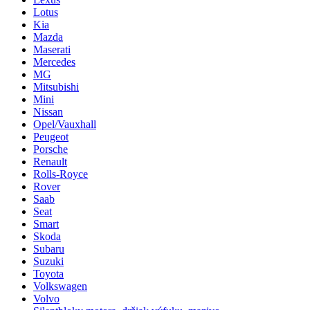
Lotus
Kia
Mazda
Maserati
Mercedes
MG
Mitsubishi
Mini
Nissan
Opel/Vauxhall
Peugeot
Porsche
Renault
Rolls-Royce
Rover
Saab
Seat
Smart
Skoda
Subaru
Suzuki
Toyota
Volkswagen
Volvo