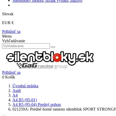
Silentbloky motora, držiak výfuku, mazivo
Slovak
EUR €
Prihlásiť sa
Menu
Vyhľadávanie
Prihlásiť sa
0
Košík
Úvodná stránka
Audi
A4
A4 B5 (95-01)
A4 B5 (95-04) Predný pohon
021259A: Predné horné rameno silentblok SPORT STRON