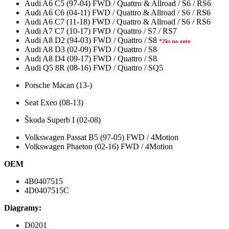
Audi A6 C5 (97-04) FWD / Quattro & Allroad / S6 / RS6
Audi A6 C6 (04-11) FWD / Quattro & Allroad / S6 / RS6
Audi A6 C7 (11-18) FWD / Quattro & Allroad / S6 / RS6
Audi A7 C7 (10-17) FWD / Quattro / S7 / RS7
Audi A8 D2 (94-03) FWD / Quattro / S8
*2ks na auto
Audi A8 D3 (02-09) FWD / Quattro / S8
Audi A8 D4 (09-17) FWD / Quattro / S8
Audi Q5 8R (08-16) FWD / Quattro / SQ5
Porsche Macan (13-)
Seat Exeo (08-13)
Škoda Superb I (02-08)
Volkswagen Passat B5 (97-05) FWD / 4Motion
Volkswagen Phaeton (02-16) FWD / 4Motion
OEM
4B0407515
4D0407515C
Diagramy:
D0201