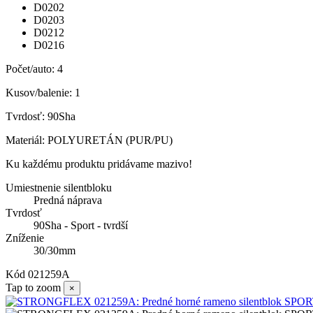
D0202
D0203
D0212
D0216
Počet/auto: 4
Kusov/balenie: 1
Tvrdosť: 90Sha
Materiál: POLYURETÁN (PUR/PU)
Ku každému produktu pridávame mazivo!
Umiestnenie silentbloku
Predná náprava
Tvrdosť
90Sha - Sport - tvrdší
Zníženie
30/30mm
Kód
021259A
Tap to zoom
×