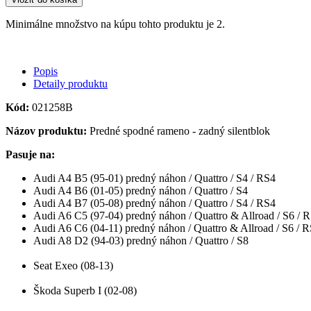
Minimálne množstvo na kúpu tohto produktu je 2.
Popis
Detaily produktu
Kód:
021258B
Názov produktu:
Predné spodné rameno - zadný silentblok
Pasuje na:
Audi A4 B5 (95-01) predný náhon / Quattro / S4 / RS4
Audi A4 B6 (01-05) predný náhon / Quattro / S4
Audi A4 B7 (05-08) predný náhon / Quattro / S4 / RS4
Audi A6 C5 (97-04) predný náhon / Quattro & Allroad / S6 / 
Audi A6 C6 (04-11) predný náhon / Quattro & Allroad / S6 / 
Audi A8 D2 (94-03) predný náhon / Quattro / S8
Seat Exeo (08-13)
Škoda Superb I (02-08)