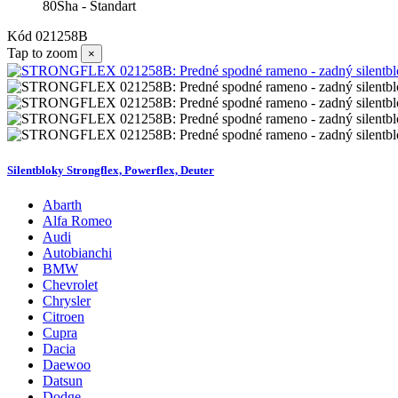
80Sha - Standart
Kód
021258B
Tap to zoom
×
Silentbloky Strongflex, Powerflex, Deuter
Abarth
Alfa Romeo
Audi
Autobianchi
BMW
Chevrolet
Chrysler
Citroen
Cupra
Dacia
Daewoo
Datsun
Dodge