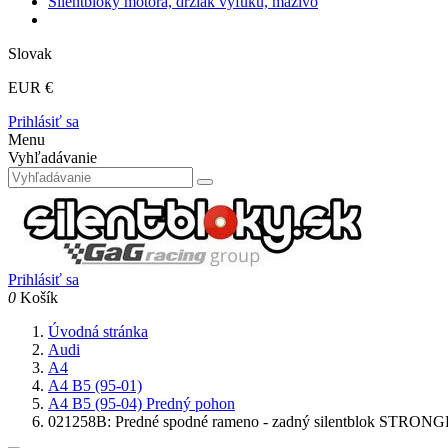
Silentbloky motora, držiak výfuku, mazivo
Slovak
EUR €
Prihlásiť sa
Menu
Vyhľadávanie
Prihlásiť sa
0
Košík
Úvodná stránka
Audi
A4
A4 B5 (95-01)
A4 B5 (95-04) Predný pohon
021258B: Predné spodné rameno - zadný silentblok STRO