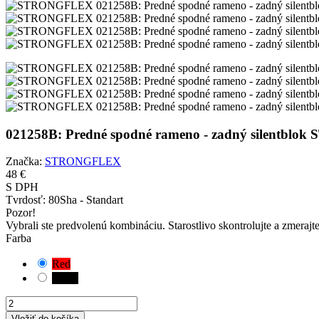
021258B: Predné spodné rameno - zadný silentbl
Značka:
STRONGFLEX
48 €
S DPH
Tvrdosť:
80Sha - Standart
Pozor!
Vybrali ste predvolenú kombináciu. Starostlivo skontrolujte a zmerajt
Farba
Red
Black
Vložiť do košíka