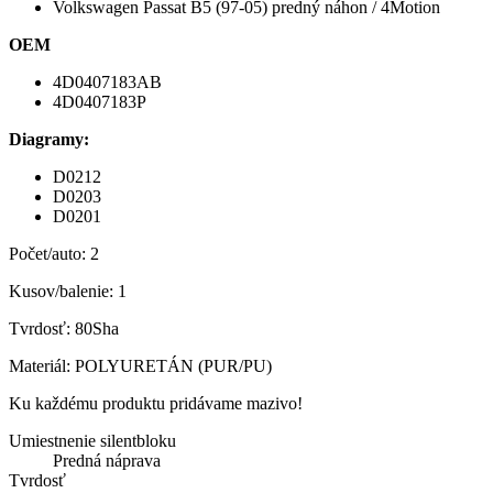
Volkswagen Passat B5 (97-05) predný náhon / 4Motion
OEM
4D0407183AB
4D0407183P
Diagramy:
D0212
D0203
D0201
Počet/auto: 2
Kusov/balenie: 1
Tvrdosť: 80Sha
Materiál: POLYURETÁN (PUR/PU)
Ku každému produktu pridávame mazivo!
Umiestnenie silentbloku
Predná náprava
Tvrdosť