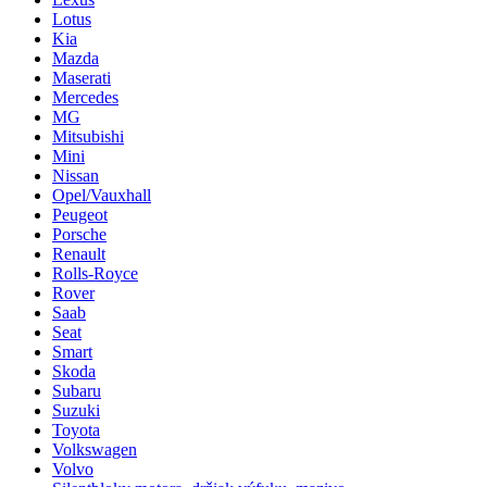
Lotus
Kia
Mazda
Maserati
Mercedes
MG
Mitsubishi
Mini
Nissan
Opel/Vauxhall
Peugeot
Porsche
Renault
Rolls-Royce
Rover
Saab
Seat
Smart
Skoda
Subaru
Suzuki
Toyota
Volkswagen
Volvo