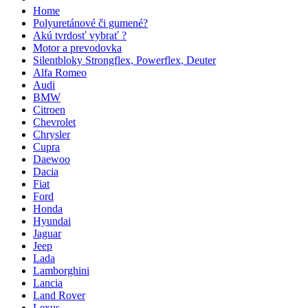
Home
Polyuretánové či gumené?
Akú tvrdosť vybrať ?
Motor a prevodovka
Silentbloky Strongflex, Powerflex, Deuter
Alfa Romeo
Audi
BMW
Citroen
Chevrolet
Chrysler
Cupra
Daewoo
Dacia
Fiat
Ford
Honda
Hyundai
Jaguar
Jeep
Lada
Lamborghini
Lancia
Land Rover
Lexus