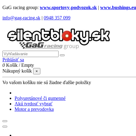
GaG racing group:
www.sportovy-podvozok.sk
|
www.bushings.e
info@gag-racing.sk
|
0948 357 099
Prihlásiť sa
0
Košík
/
Empty
Nákupný košík
×
Vo vašom košíku nie sú žiadne ďalšie položky
Polyuretánové či gumenné
Akú tvrdosť vybrať
Motor a prevodovka